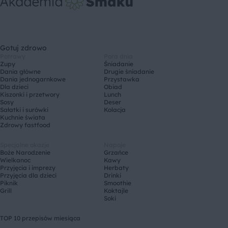
Gotuj zdrowo
Potrawy
Pora dnia
Zupy
Śniadanie
Dania główne
Drugie śniadanie
Dania jednogarnkowe
Przystawka
Dla dzieci
Obiad
Kiszonki i przetwory
Lunch
Sosy
Deser
Sałatki i surówki
Kolacja
Kuchnie świata
Zdrowy fastfood
Specjalne okazje
Napoje
Boże Narodzenie
Grzańce
Wielkanoc
Kawy
Przyjęcia i imprezy
Herbaty
Przyjęcia dla dzieci
Drinki
Piknik
Smoothie
Grill
Koktajle
Soki
TOP 10 przepisów miesiąca