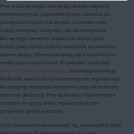
Przy wyborze okapu ważne są nie tylko aspekty
techniczne (m.in. odpowiednia moc dobrana do
powierzchni kuchni lub aneksu z salonem oraz
rodzaj wentylacji budynku), ale też estetyczne.
Barwę tego elementu dopasuj do koloru płyty
indukcyjnej. Coraz częściej wybierane są odważne,
czarne okapy, które sprawdzają się w kuchniach o
atrakcyjnym wzornictwie. Przykładem może być
okap kominowy marki Bosch
, posiadający funkcję
PerfectAir sensor, która automatycznie reguluje moc,
by osiągnąć najlepszą wydajność przy minimalnym
poziomie głośności. Przy dużej ilości różnorodnych
sprzętów to opcja, która zagwarantuje nam
przyjemny spokój w kuchni.
Choć pozornie może wydawać się, że wszystkie płyty
indukcyjne są do siebie podobne, to w tym