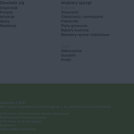
Dowiedz się
Wybierz sprzęt
Inspiracje
Kuchnia
Porady
Zmywarki
Artykuły
Chłodziarki i zamrażarki
Quizy
Piekarniki
Redakcja
Płyty grzewcze
Roboty kuchnne
Blendery ręczne i kielichowe
Dom
Odkurzacze
Suszarki
Pralki
Copyright © 2026
BSH Sprzęt Gospodarstwa Domowego Sp. z o.o. Wszelkie prawa zastrzeżone.
Informacje o przetwarzaniu danych osobowych
Podstawowe informacje prawne
Informacje na temat cookies
Regulamin
Zgłoś problem ze stroną