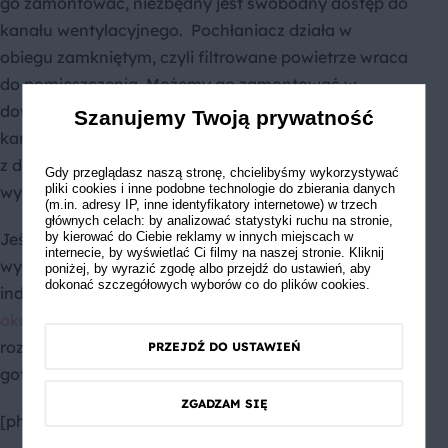
go zamontować, niezbędny jest swobodny dostęp do
kanału wentylacyjnego. Pochłaniacz działa w
obiegu zamkniętym, czyli filtrowane powietrze wraca
do pomieszczenia. Możemy go zamontować w
dowolnym miejscu, bez konieczności dostępu do
Szanujemy Twoją prywatność
kanału wentylacyjnego. Jego użytkowanie wiąże się
z dodatkowymi kosztami, związanymi z
Gdy przeglądasz naszą stronę, chcielibyśmy wykorzystywać
pliki cookies i inne podobne technologie do zbierania danych
wymienianiem filtra.
(m.in. adresy IP, inne identyfikatory internetowe) w trzech
głównych celach: by analizować statystyki ruchu na stronie,
Jeśli w Twojej
kuchni otwartej
zdecydujesz się na
by kierować do Ciebie reklamy w innych miejscach w
internecie, by wyświetlać Ci filmy na naszej stronie. Kliknij
wyspę kuchenną, w którą wmontowana jest płyta
poniżej, by wyrazić zgodę albo przejdź do ustawień, aby
dokonać szczegółowych wyborów co do plików cookies.
indukcyjna, pamiętaj, że musisz umieścić nad nią
okap wyspowy
z mocnym wyciągiem. Takie
rozwiązanie sprawia, że intensywne zapachy
PRZEJDŹ DO USTAWIEŃ
gotowania nie roznoszą się po całym domu.
ZGADZAM SIĘ
[photo id="606"]