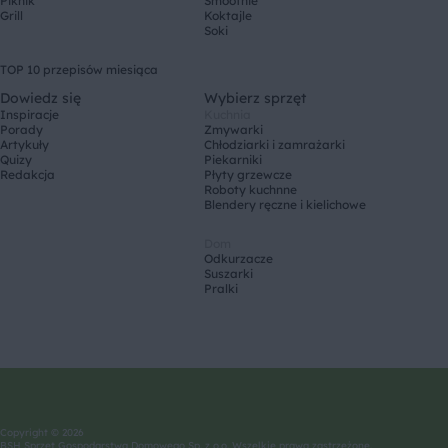
Piknik
Smoothie
Grill
Koktajle
Soki
TOP 10 przepisów miesiąca
Dowiedz się
Wybierz sprzęt
Inspiracje
Kuchnia
Porady
Zmywarki
Artykuły
Chłodziarki i zamrażarki
Quizy
Piekarniki
Redakcja
Płyty grzewcze
Roboty kuchnne
Blendery ręczne i kielichowe
Dom
Odkurzacze
Suszarki
Pralki
Copyright © 2026
BSH Sprzęt Gospodarstwa Domowego Sp. z o.o. Wszelkie prawa zastrzeżone.