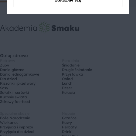
ZGADZAM SIĘ
Gotuj zdrowo
Potrawy
Pora dnia
Zupy
Śniadanie
Dania główne
Drugie śniadanie
Dania jednogarnkowe
Przystawka
Dla dzieci
Obiad
Kiszonki i przetwory
Lunch
Sosy
Deser
Sałatki i surówki
Kolacja
Kuchnie świata
Zdrowy fastfood
Specjalne okazje
Napoje
Boże Narodzenie
Grzańce
Wielkanoc
Kawy
Przyjęcia i imprezy
Herbaty
Przyjęcia dla dzieci
Drinki