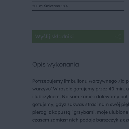
200 ml Śmietana 18%
Wyślij składniki
Opis wykonania
Potrzebujemy litr bulionu warzywnego /ja 
warzyw/ W rosole gotujemy przez 40 min. u
i lubczykiem. Na sam koniec dolewamy pół 
gotujemy, gdyż zakwas straci nam swój pięk
pierogi z kapustą i grzybami, moje ulubione 
czasem zamiast nich podaje barszczyk z c