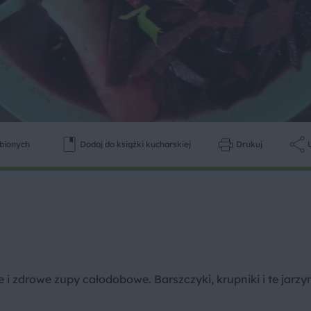
ubionych
Dodaj do książki kucharskiej
Drukuj
e i zdrowe zupy całodobowe. Barszczyki, krupniki i te jarz