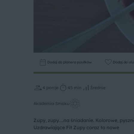
Dodaj do planera posiłków
Dodaj do ul
4
porcje
45 min
Średnie
Akademia Smaku
Zupy, zupy....na śniadanie. Kolorowe, pyszn
Uzdrawiające Fit Zupy coraz to nowe