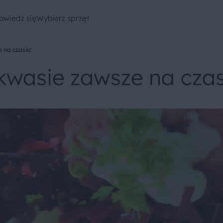
owiedz się
Wybierz sprzęt
 na czasie!
kwasie zawsze na czas