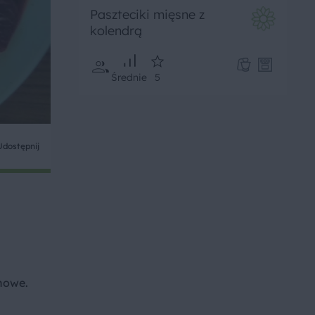
Paszteciki mięsne z
kolendrą
Średnie
5
Udostępnij
ynowe.