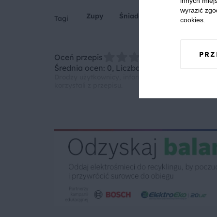
innych miejs
wyrazić zgo
Zupy
Śniadanie
Tagi
cookies.
PRZ
Oceń przepis
Średnia ocen: 0, Liczba ocen: 0
Drodzy użytkownicy, informujemy, że nie możemy
korzystali z przepisu.