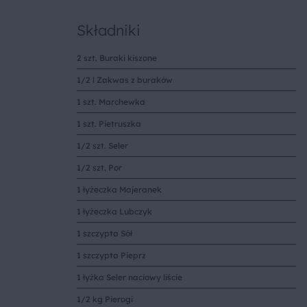
Składniki
2 szt. Buraki kiszone
1/2 l Zakwas z buraków
1 szt. Marchewka
1 szt. Pietruszka
1/2 szt. Seler
1/2 szt. Por
1 łyżeczka Majeranek
1 łyżeczka Lubczyk
1 szczypta Sół
1 szczypta Pieprz
1 łyżka Seler naciowy liście
1/2 kg Pierogi