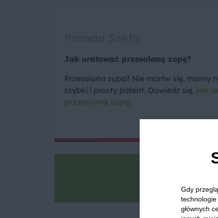
Porada Szefa
Jak uratować przesoloną zupę?
Przesolona zupa? Nie martw się, mamy n
szybki i prosty patent. Dowiedz się,
jak u
przesoloną zupę
.
Goto
Zrób zdjęcie, po
Gdy przeglą
technologie 
głównych ce