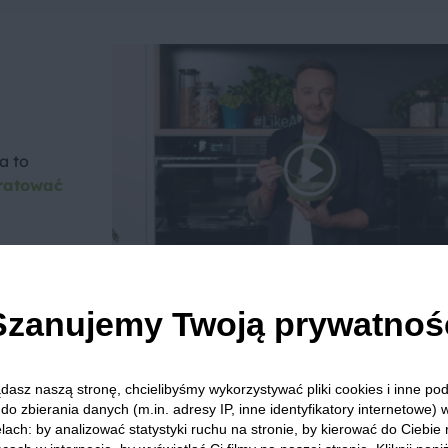
a to
ratować
Szanujemy Twoją prywatnoś
we? Pochwal się efektem.
dziel się opinią i zainspiruj innych!
dasz naszą stronę, chcielibyśmy wykorzystywać pliki cookies i inne p
do zbierania danych (m.in. adresy IP, inne identyfikatory internetowe) 
lach: by analizować statystyki ruchu na stronie, by kierować do Ciebie