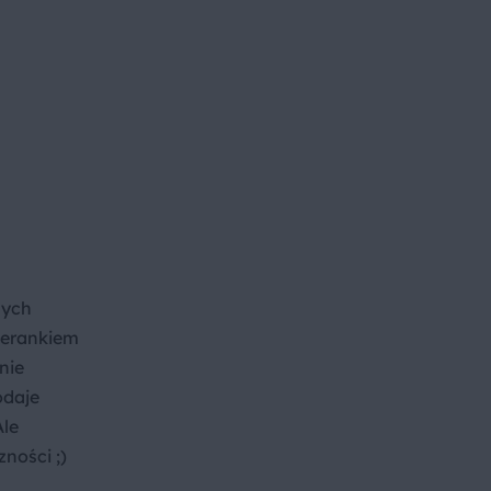
nych
jerankiem
nie
odaje
Ale
ności ;)