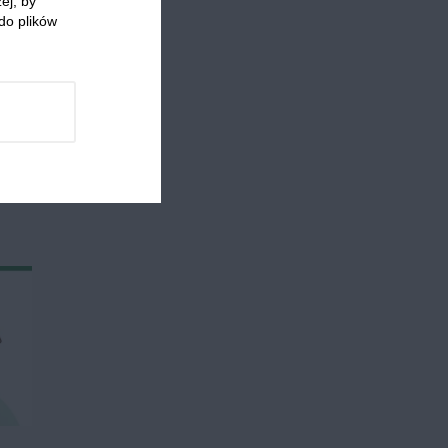
ej, by
do plików
 którzy