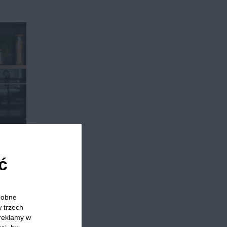
ć
odobne
w trzech
 reklamy w