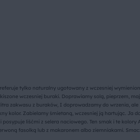
preferuje tylko naturalny ugotowany z wczesniej wymienio
kiszone wczesniej buraki. Doprawiamy solą, pieprzem, ma
litra zakwasu z buraków, I doprowadzamy do wrzenia, ale 
ny kolor. Zabielamy śmietaną, wczesniej ją hartując. Ja d
i posypuje liśćmi z selera naciowego. Ten smak i te kolory 
zerwoną fasolką lub z makaronem albo ziemniakami. Smacz