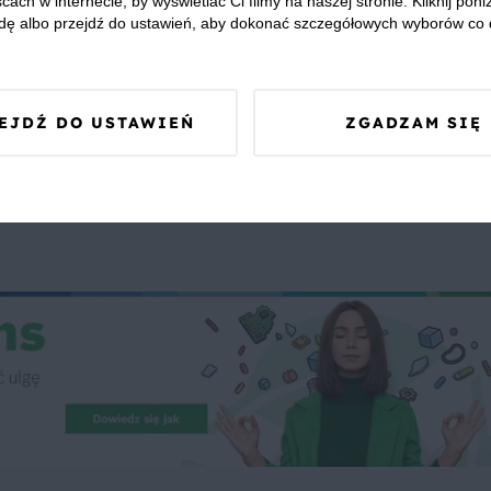
cach w internecie, by wyświetlać Ci filmy na naszej stronie. Kliknij poniż
dę albo przejdź do ustawień, aby dokonać szczegółowych wyborów co 
EJDŹ DO USTAWIEŃ
ZGADZAM SIĘ
 Was zapewnić, że publikowane opinie pochodzą od konsumentów,