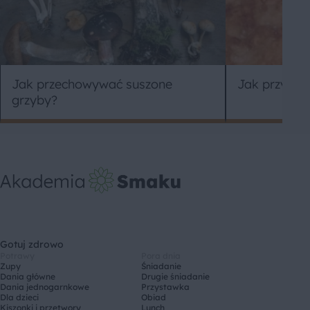
Jak przyrzą
Jak przechowywać suszone
grzyby?
Gotuj zdrowo
Potrawy
Pora dnia
Zupy
Śniadanie
Dania główne
Drugie śniadanie
Dania jednogarnkowe
Przystawka
Dla dzieci
Obiad
Kiszonki i przetwory
Lunch