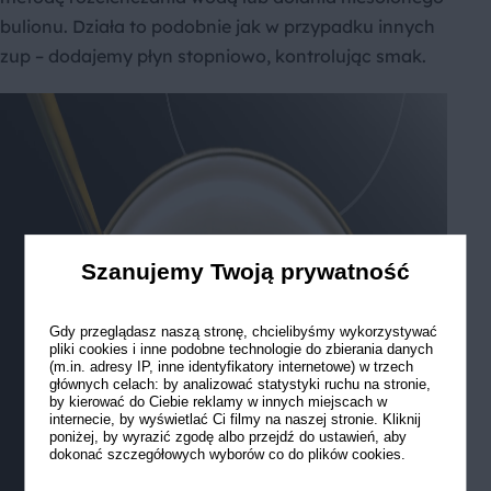
bulionu. Działa to podobnie jak w przypadku innych
zup – dodajemy płyn stopniowo, kontrolując smak.
Szanujemy Twoją prywatność
Gdy przeglądasz naszą stronę, chcielibyśmy wykorzystywać
pliki cookies i inne podobne technologie do zbierania danych
(m.in. adresy IP, inne identyfikatory internetowe) w trzech
głównych celach: by analizować statystyki ruchu na stronie,
by kierować do Ciebie reklamy w innych miejscach w
internecie, by wyświetlać Ci filmy na naszej stronie. Kliknij
poniżej, by wyrazić zgodę albo przejdź do ustawień, aby
dokonać szczegółowych wyborów co do plików cookies.