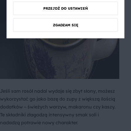
PRZEJDŹ DO USTAWIEŃ
ZGADZAM SIĘ
Jeśli sam rosół nadal wydaje się zbyt słony, możesz
wykorzystać go jako bazę do zupy z większą ilością
dodatków – świeżych warzyw, makaronu czy kaszy.
Te składniki złagodzą intensywny smak soli i
nadadzą potrawie nowy charakter.