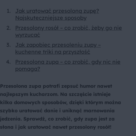
Jak uratować przesoloną zupę?
Najskuteczniejsze sposoby
Przesolony rosół – co zrobić, żeby go nie
wyrzucać
Jak zapobiec przesoleniu zupy –
kuchenne triki na przyszłość
Przesolona zupa – co zrobić, gdy nic nie
pomaga?
Przesolona zupa potrafi zepsuć humor nawet
najlepszym kucharzom. Na szczęście istnieje
kilka domowych sposobów, dzięki którym można
szybko uratować danie i uniknąć marnowania
jedzenia. Sprawdź, co zrobić, gdy zupa jest za
słona i jak uratować nawet przesolony rosół!