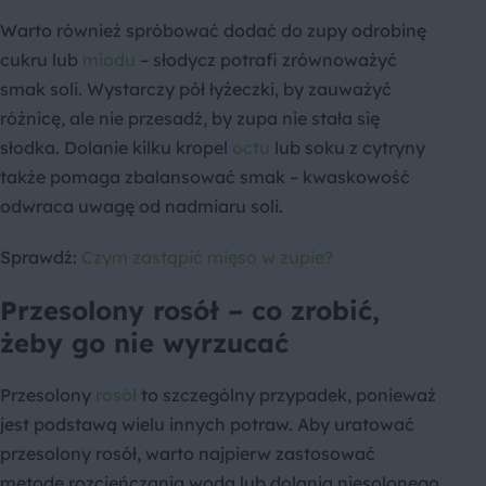
Warto również spróbować dodać do zupy odrobinę
cukru lub
miodu
– słodycz potrafi zrównoważyć
smak soli. Wystarczy pół łyżeczki, by zauważyć
różnicę, ale nie przesadź, by zupa nie stała się
słodka. Dolanie kilku kropel
octu
lub soku z cytryny
także pomaga zbalansować smak – kwaskowość
odwraca uwagę od nadmiaru soli.
Sprawdź:
Czym zastąpić mięso w zupie?
Przesolony rosół – co zrobić,
żeby go nie wyrzucać
Przesolony
rosół
to szczególny przypadek, ponieważ
jest podstawą wielu innych potraw. Aby uratować
przesolony rosół, warto najpierw zastosować
metodę rozcieńczania wodą lub dolania niesolonego