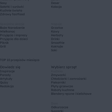
Sosy
Deser
Sałatki i surówki
Kolacja
Kuchnie świata
Zdrowy fastfood
Specjalne okazje
Napoje
Boże Narodzenie
Grzańce
Wielkanoc
Kawy
Przyjęcia i imprezy
Herbaty
Przyjęcia dla dzieci
Drinki
Piknik
Smoothie
Grill
Koktajle
Soki
TOP 10 przepisów miesiąca
Dowiedz się
Wybierz sprzęt
Inspiracje
Kuchnia
Porady
Zmywarki
Artykuły
Chłodziarki i zamrażarki
Quizy
Piekarniki
Redakcja
Płyty grzewcze
Roboty kuchnne
Blendery ręczne i kielichowe
Dom
Odkurzacze
Suszarki