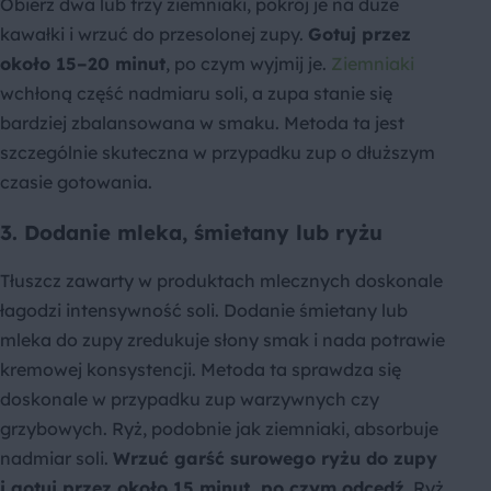
Obierz dwa lub trzy ziemniaki, pokrój je na duże
kawałki i wrzuć do przesolonej zupy.
Gotuj przez
około 15–20 minut
, po czym wyjmij je.
Ziemniaki
wchłoną część nadmiaru soli, a zupa stanie się
bardziej zbalansowana w smaku. Metoda ta jest
szczególnie skuteczna w przypadku zup o dłuższym
czasie gotowania.
3. Dodanie mleka, śmietany lub ryżu
Tłuszcz zawarty w produktach mlecznych doskonale
łagodzi intensywność soli. Dodanie śmietany lub
mleka do zupy zredukuje słony smak i nada potrawie
kremowej konsystencji. Metoda ta sprawdza się
doskonale w przypadku zup warzywnych czy
grzybowych. Ryż, podobnie jak ziemniaki, absorbuje
nadmiar soli.
Wrzuć garść surowego ryżu do zupy
i gotuj przez około 15 minut, po czym odcedź
. Ryż