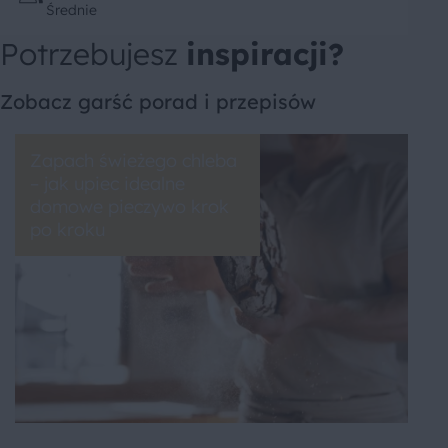
Średnie
Potrzebujesz
inspiracji?
Zobacz garść porad i przepisów
Zapach świeżego chleba
– jak upiec idealne
domowe pieczywo krok
po kroku