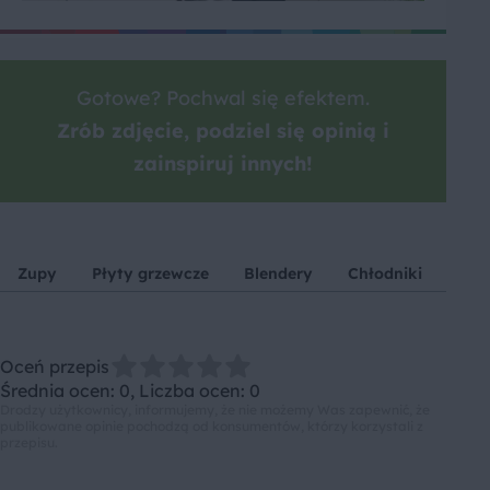
Gotowe? Pochwal się efektem.
Zrób zdjęcie, podziel się opinią i
zainspiruj innych!
Zupy
Płyty grzewcze
Blendery
Chłodniki
Wiś
Oceń przepis
Średnia ocen: 0, Liczba ocen: 0
Drodzy użytkownicy, informujemy, że nie możemy Was zapewnić, że
publikowane opinie pochodzą od konsumentów, którzy korzystali z
przepisu.