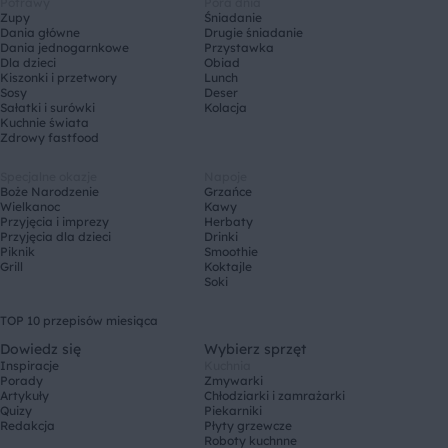
Potrawy
Pora dnia
Zupy
Śniadanie
Dania główne
Drugie śniadanie
Dania jednogarnkowe
Przystawka
Dla dzieci
Obiad
Kiszonki i przetwory
Lunch
Sosy
Deser
Sałatki i surówki
Kolacja
Kuchnie świata
Zdrowy fastfood
Specjalne okazje
Napoje
Boże Narodzenie
Grzańce
Wielkanoc
Kawy
Przyjęcia i imprezy
Herbaty
Przyjęcia dla dzieci
Drinki
Piknik
Smoothie
Grill
Koktajle
Soki
TOP 10 przepisów miesiąca
Dowiedz się
Wybierz sprzęt
Inspiracje
Kuchnia
Porady
Zmywarki
Artykuły
Chłodziarki i zamrażarki
Quizy
Piekarniki
Redakcja
Płyty grzewcze
Roboty kuchnne