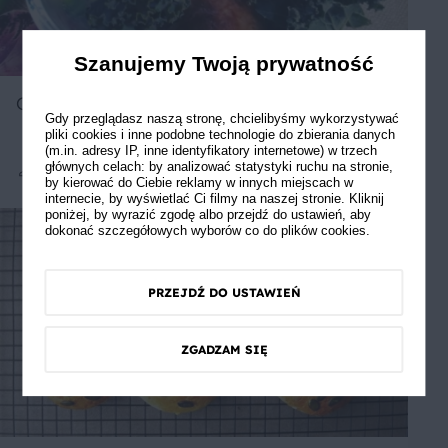
Szanujemy Twoją prywatność
Gołąbki z kaszy gryczanej i bryndzy
Gdy przeglądasz naszą stronę, chcielibyśmy wykorzystywać
pliki cookies i inne podobne technologie do zbierania danych
(m.in. adresy IP, inne identyfikatory internetowe) w trzech
głównych celach: by analizować statystyki ruchu na stronie,
Średnie
5
by kierować do Ciebie reklamy w innych miejscach w
internecie, by wyświetlać Ci filmy na naszej stronie. Kliknij
poniżej, by wyrazić zgodę albo przejdź do ustawień, aby
dokonać szczegółowych wyborów co do plików cookies.
PRZEJDŹ DO USTAWIEŃ
ZGADZAM SIĘ