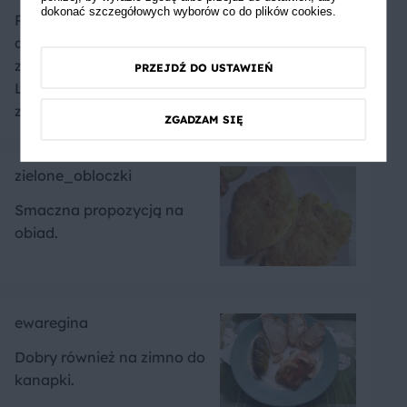
dokonać szczegółowych wyborów co do plików cookies.
Przepis wykorzystał mąż
dodał też zapiekane
ziemniaczki i marchewkę.
PRZEJDŹ DO USTAWIEŃ
Lubię być tak miło
zaskoczona 😍
ZGADZAM SIĘ
zielone_obloczki
Smaczna propozycją na
obiad.
ewaregina
Dobry również na zimno do
kanapki.