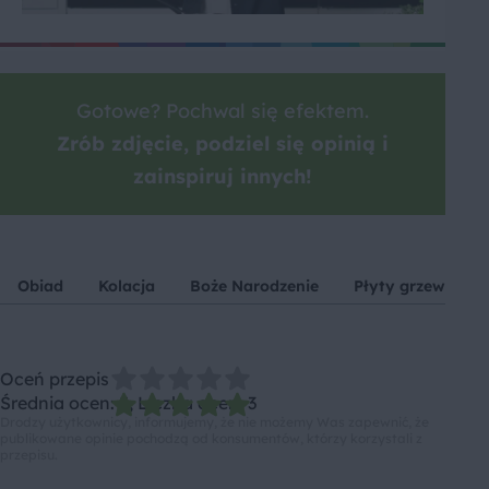
Gotowe? Pochwal się efektem.
Zrób zdjęcie, podziel się opinią i
zainspiruj innych!
Obiad
Kolacja
Boże Narodzenie
Płyty grzewcze
Oceń przepis
Średnia ocen: 5, Liczba ocen: 3
Drodzy użytkownicy, informujemy, że nie możemy Was zapewnić, że
publikowane opinie pochodzą od konsumentów, którzy korzystali z
przepisu.