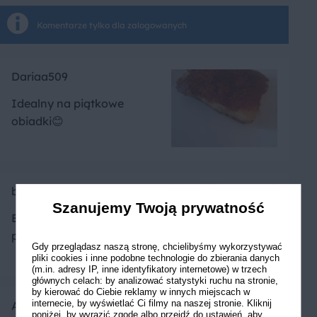
Komentarze tylko dla zalogowanych
Dariaa509
Idealny na piątkowe
obiadki😊
bsylvia
Szanujemy Twoją prywatność
Bardzo dobry filet z dorsza,
polecam!
Gdy przeglądasz naszą stronę, chcielibyśmy wykorzystywać
pliki cookies i inne podobne technologie do zbierania danych
(m.in. adresy IP, inne identyfikatory internetowe) w trzech
głównych celach: by analizować statystyki ruchu na stronie,
by kierować do Ciebie reklamy w innych miejscach w
internecie, by wyświetlać Ci filmy na naszej stronie. Kliknij
Ancyna
poniżej, by wyrazić zgodę albo przejdź do ustawień, aby