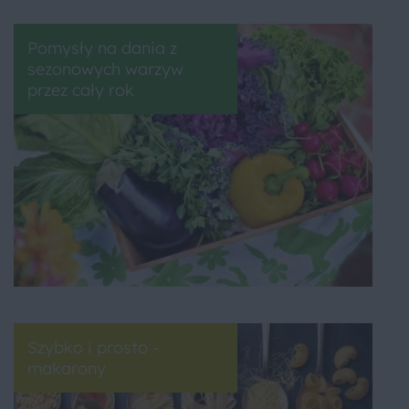
Pomysły na dania z
sezonowych warzyw
przez cały rok
Szybko i prosto -
makarony