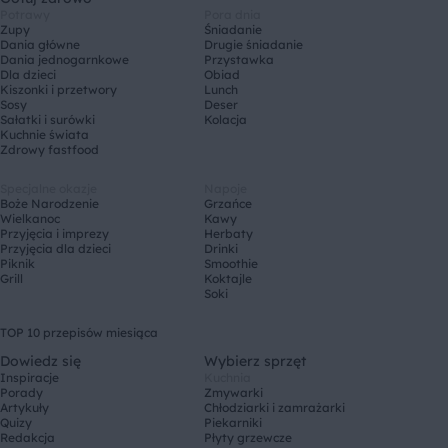
Potrawy
Pora dnia
Zupy
Śniadanie
Dania główne
Drugie śniadanie
Dania jednogarnkowe
Przystawka
Dla dzieci
Obiad
Kiszonki i przetwory
Lunch
Sosy
Deser
Sałatki i surówki
Kolacja
Kuchnie świata
Zdrowy fastfood
Specjalne okazje
Napoje
Boże Narodzenie
Grzańce
Wielkanoc
Kawy
Przyjęcia i imprezy
Herbaty
Przyjęcia dla dzieci
Drinki
Piknik
Smoothie
Grill
Koktajle
Soki
TOP 10 przepisów miesiąca
Dowiedz się
Wybierz sprzęt
Inspiracje
Kuchnia
Porady
Zmywarki
Artykuły
Chłodziarki i zamrażarki
Quizy
Piekarniki
Redakcja
Płyty grzewcze