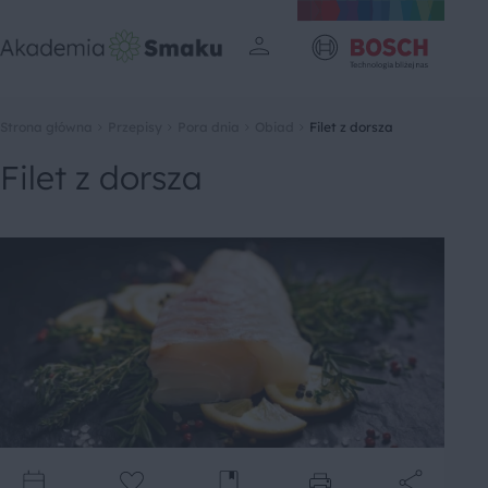
Strona główna
Przepisy
Pora dnia
Obiad
Filet z dorsza
Filet z dorsza