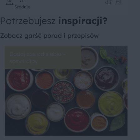
Średnie
Potrzebujesz
inspiracji?
Zobacz garść porad i przepisów
Dodaj coś od siebie –
sosy i dipy