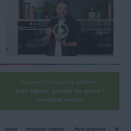
Gotowe? Pochwal się efektem.
Zrób zdjęcie, podziel się opinią i
zainspiruj innych!
Obiad
Przyjęcia i imprezy
Płyty grzewcze
Blende