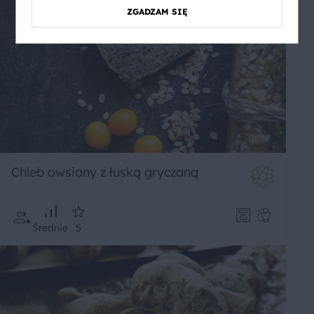
ZGADZAM SIĘ
Chleb owsiany z łuską gryczaną
Średnie
5