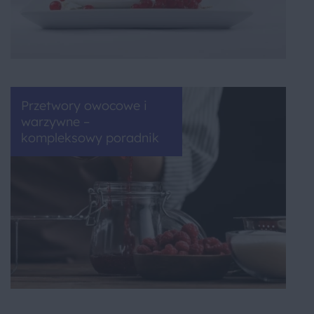
Przetwory owocowe i
warzywne –
kompleksowy poradnik