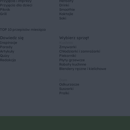
Przyjęcia i imprezy
Herbaty
Przyjęcia dla dzieci
Drinki
Piknik
Smoothie
Grill
Koktajle
Soki
TOP 10 przepisów miesiąca
Dowiedz się
Wybierz sprzęt
Inspiracje
Kuchnia
Porady
Zmywarki
Artykuły
Chłodziarki i zamrażarki
Quizy
Piekarniki
Redakcja
Płyty grzewcze
Roboty kuchnne
Blendery ręczne i kielichowe
Dom
Odkurzacze
Suszarki
Pralki