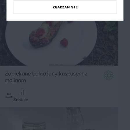
ZGADZAM SIĘ
Zapiekane bakłażany kuskusem z
malinam
Średnie