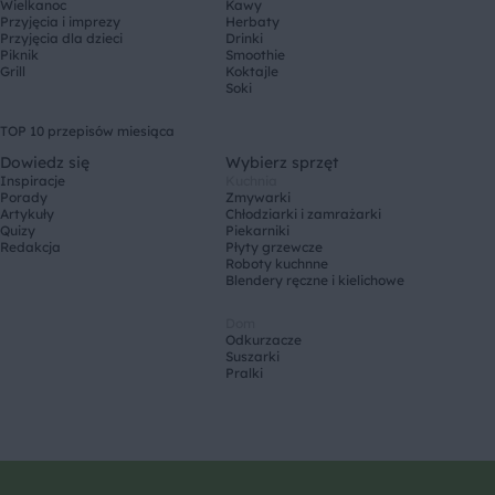
Wielkanoc
Kawy
Przyjęcia i imprezy
Herbaty
Przyjęcia dla dzieci
Drinki
Piknik
Smoothie
Grill
Koktajle
Soki
TOP 10 przepisów miesiąca
Dowiedz się
Wybierz sprzęt
Inspiracje
Kuchnia
Porady
Zmywarki
Artykuły
Chłodziarki i zamrażarki
Quizy
Piekarniki
Redakcja
Płyty grzewcze
Roboty kuchnne
Blendery ręczne i kielichowe
Dom
Odkurzacze
Suszarki
Pralki