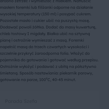
drobno zetrzeć i wymieszać z mlekiem. Natłuścić
masłem foremki lub filiżanki odporne na działanie
wysokiej temperatury (150 ml) i posypać cukrem.
Pozostałe masło i cukier ubić na puszystą masę.
Dodawać powoli żółtka. Dodać do masy kuwerturę,
chleb tostowy I migdały. Białka ubić na sztywną
pianę i ostrożnie wymieszać z masą. Foremki
napełnić masą do trzech czwartych wysokości i
szczelnie przykryć żaroodporna folia. Włożyć do
pojemnika do gotowania i gotować według przepisu.
Ostrożnie wyłożyć i podawać z ubitą na półsztywno
śmietaną. Sposób nastawiania: piekarnik parowy,
gotowanie na parze, 100⁰C, 40-45 minut.
Porada Szefa