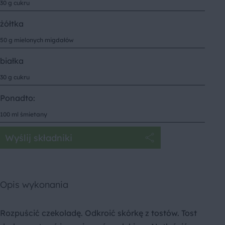
30 g cukru
żółtka
50 g mielonych migdałów
białka
30 g cukru
Ponadto:
100 ml śmietany
Wyślij składniki
Opis wykonania
Rozpuścić czekoladę. Odkroić skórkę z tostów. Tost