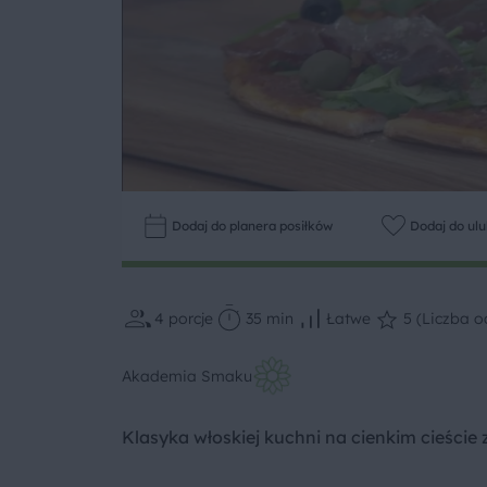
Dodaj do planera posiłków
Dodaj do ul
4
porcje
35 min
Łatwe
5 (Liczba oc
Akademia Smaku
Klasyka włoskiej kuchni na cienkim cieście