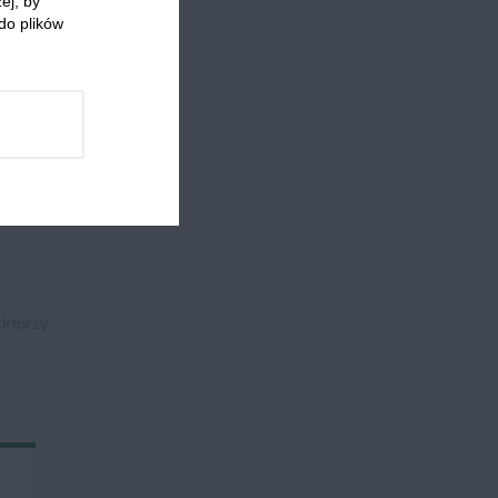
ej, by
do plików
rezy
 którzy