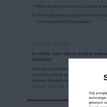
Włóż do pieca na 20 minut i piecz w t
Przed upływem czasu pieczenia kontrol
czy nie zaczyna się przypalać.
Porada Szefa
Co zrobić, żeby olej nie pryskał podcz
smażenia?
Podczas smażenia tłuszcz często pryska
wszystkie strony, brudząc kuchenkę, blat 
ubranie. Dowiedz się co zrobić żeby
olej 
pryskał podczas smażenia
.
Gdy przeglą
technologie 
głównych ce