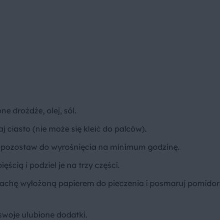
e drożdże, olej, sól.
 ciasto (nie może się kleić do palców).
 i pozostaw do wyrośnięcia na minimum godzinę.
ścią i podziel je na trzy części.
 blachę wyłożoną papierem do pieczenia i posmaruj pomido
swoje ulubione dodatki.