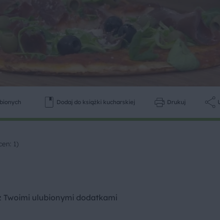
ubionych
Dodaj do książki kucharskiej
Drukuj
en: 1)
 z Twoimi ulubionymi dodatkami