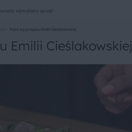
owiedz się
Wybierz sprzęt
zza
Pizza wg przepisu Emilii Cieślakowskiej
u Emilii Cieślakowskie