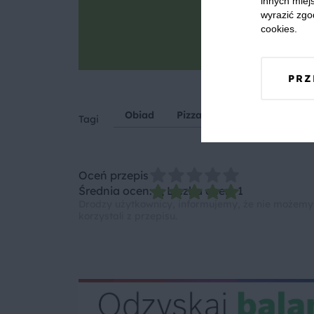
innych miejs
wyrazić zgo
Goto
cookies.
Zrób zdjęcie, po
PRZ
Obiad
Pizza
Pomidor
Czarn
Tagi
Oceń przepis
Średnia ocen: 5, Liczba ocen: 1
Drodzy użytkownicy, informujemy, że nie możemy
korzystali z przepisu.