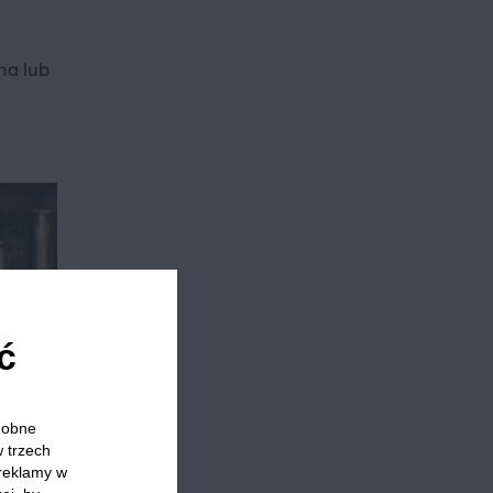
na lub
ć
odobne
w trzech
 reklamy w