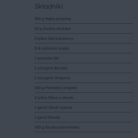
Składniki
300 g Mąka pszenna
20 g Świeże drożdze
3 łyżka Olej kokosowy
3/4 szklanka Woda
1 łyżeczka Sól
1 szczypta Bazylia
1 szczypta Oregano
200 g Pomidory krojone
2 łyżka Oliwa z oliwek
1 garść Oliwki czarne
1 garść Rucola
100 g Szynka parmeńska