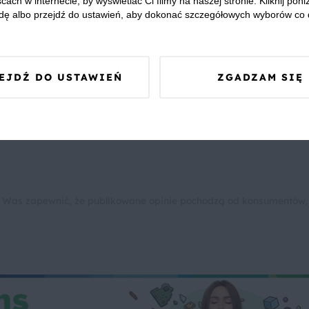
cach w internecie, by wyświetlać Ci filmy na naszej stronie. Kliknij poniż
dę albo przejdź do ustawień, aby dokonać szczegółowych wyborów co 
we? Pochwal się efektem.
dziel się opinią i zainspiruj innych!
EJDŹ DO USTAWIEŃ
ZGADZAM SIĘ
e oliwki
Rukola
Szynka parmeńska
Przyjęcia i imp
 Was zapewnić, że publikowane opinie pochodzą od konsumentów,