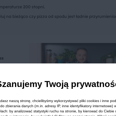
emperaturze 200 stopni.
uj na bieżąco czy pizza od spodu jest ładnie przyrumienio
as
 na
i
Szanujemy Twoją prywatnoś
nie
dasz naszą stronę, chcielibyśmy wykorzystywać pliki cookies i inne p
do zbierania danych (m.in. adresy IP, inne identyfikatory internetowe) 
lach: by analizować statystyki ruchu na stronie, by kierować do Ciebie