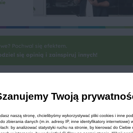
nie
we? Pochwal się efektem.
dziel się opinią i zainspiruj innych!
ebula
Czosnek
Kuchnia wegetariańska
Jajka
Ml
Szanujemy Twoją prywatnoś
dasz naszą stronę, chcielibyśmy wykorzystywać pliki cookies i inne p
do zbierania danych (m.in. adresy IP, inne identyfikatory internetowe) 
 Was zapewnić, że publikowane opinie pochodzą od konsumentów,
lach: by analizować statystyki ruchu na stronie, by kierować do Ciebie