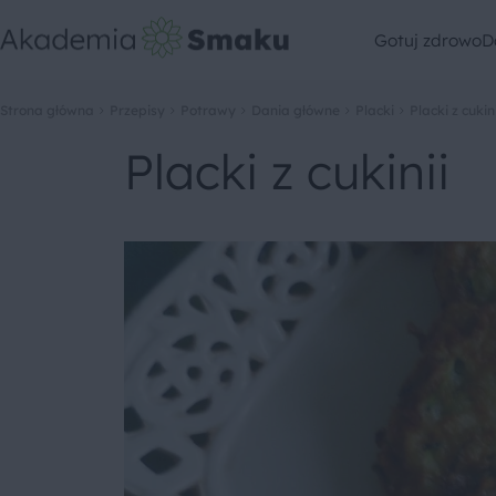
Gotuj zdrowo
D
Strona główna
Przepisy
Potrawy
Dania główne
Placki
Placki z cukini
Placki z cukinii