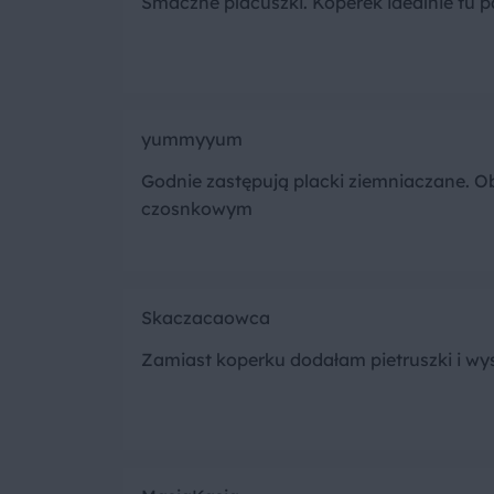
Smaczne placuszki. Koperek idealnie tu p
yummyyum
Godnie zastępują placki ziemniaczane.
czosnkowym
Skaczacaowca
Zamiast koperku dodałam pietruszki i wy