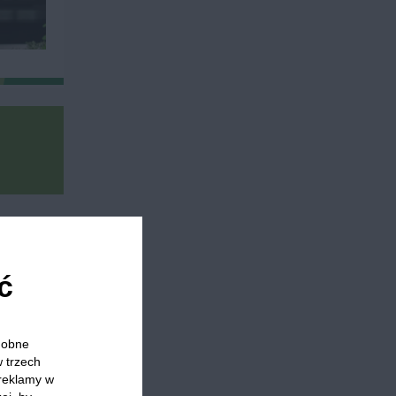
eko
Placki z cukinii
Płyty grzewcze
Lunch
ć
odobne
w trzech
 którzy
 reklamy w