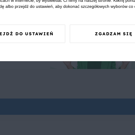
cach w internecie, by wyświetlać Ci filmy na naszej stronie. Kliknij poniż
dę albo przejdź do ustawień, aby dokonać szczegółowych wyborów co 
EJDŹ DO USTAWIEŃ
ZGADZAM SIĘ