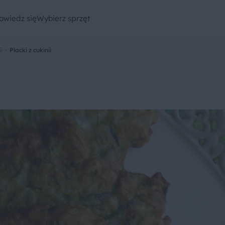
owiedz się
Wybierz sprzęt
i
Placki z cukinii