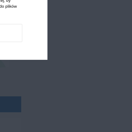
ej, by
do plików