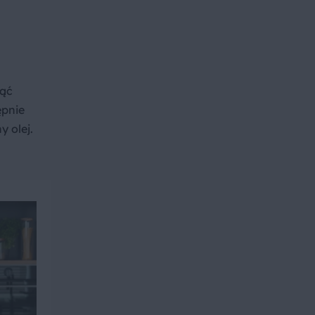
nąć
ępnie
 olej.