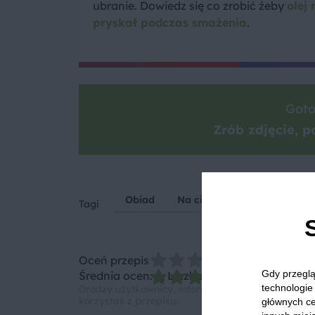
ubranie. Dowiedz się co zrobić żeby
olej 
pryskał podczas smażenia
.
Goto
Zrób zdjęcie, po
Obiad
Na ciepło
Cukinia
C
Tagi
Oceń przepis
Gdy przeglą
Średnia ocen: 5, Liczba ocen: 2
technologie 
Drodzy użytkownicy, informujemy, że nie możemy
korzystali z przepisu.
głównych ce