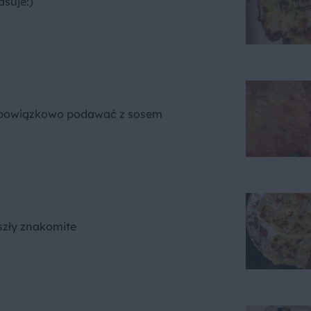
asuje:)
 Obowiązkowo podawać z sosem
szły znakomite