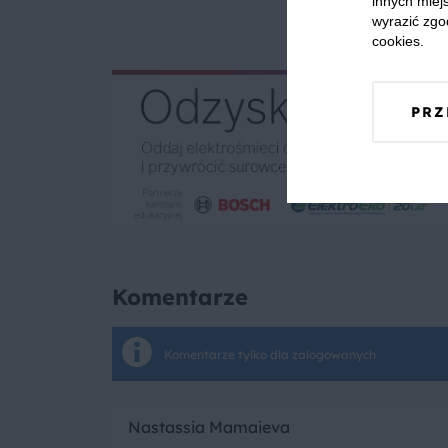
innych miejs
wyrazić zgo
cookies.
PRZ
Komentarze
Komentarze tylko dla zalogowanych
Nastassia Mamaieva