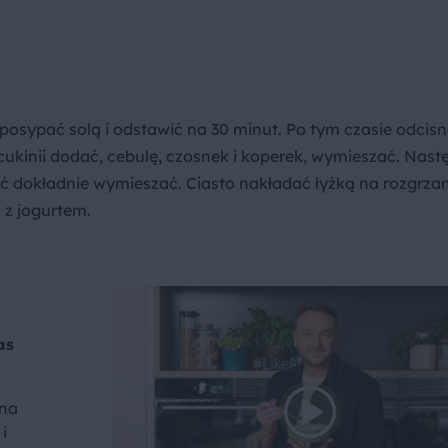
 posypać solą i odstawić na 30 minut. Po tym czasie odcis
cukinii dodać, cebulę, czosnek i koperek, wymieszać. Nast
ść dokładnie wymieszać. Ciasto nakładać łyżką na rozgrzany
 z jogurtem.
as
 na
i