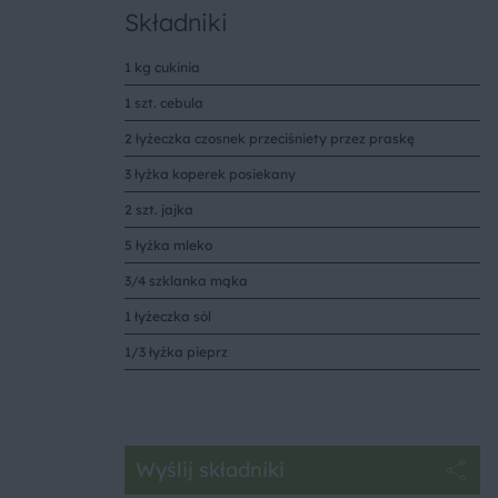
Składniki
1 kg cukinia
1 szt. cebula
2 łyżeczka czosnek przeciśniety przez praskę
3 łyżka koperek posiekany
2 szt. jajka
5 łyżka mleko
3/4 szklanka mąka
1 łyżeczka sól
1/3 łyżka pieprz
Wyślij składniki