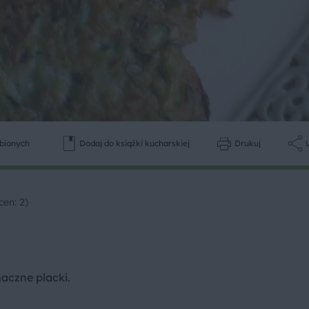
ubionych
Dodaj do książki kucharskiej
Drukuj
cen: 2)
aczne placki.