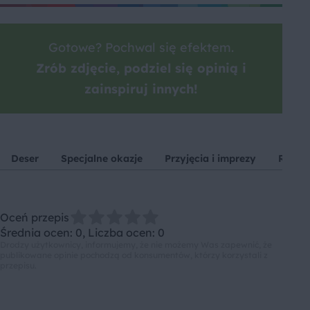
Gotowe? Pochwal się efektem.
Zrób zdjęcie, podziel się opinią i
zainspiruj innych!
Deser
Specjalne okazje
Przyjęcia i imprezy
Robot
Oceń przepis
Średnia ocen: 0, Liczba ocen: 0
Drodzy użytkownicy, informujemy, że nie możemy Was zapewnić, że
publikowane opinie pochodzą od konsumentów, którzy korzystali z
przepisu.