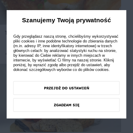
Szanujemy Twoją prywatność
Tost z jajem sadzonym
Gdy przeglądasz naszą stronę, chcielibyśmy wykorzystywać
pliki cookies i inne podobne technologie do zbierania danych
(m.in. adresy IP, inne identyfikatory internetowe) w trzech
głównych celach: by analizować statystyki ruchu na stronie,
by kierować do Ciebie reklamy w innych miejscach w
Średnie
5
internecie, by wyświetlać Ci filmy na naszej stronie. Kliknij
poniżej, by wyrazić zgodę albo przejdź do ustawień, aby
dokonać szczegółowych wyborów co do plików cookies.
PRZEJDŹ DO USTAWIEŃ
ZGADZAM SIĘ