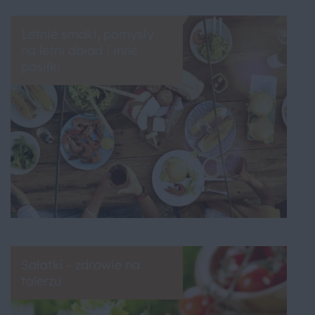
Letnie smaki, pomysły
na letni obiad i inne
posiłki
Sałatki - zdrowie na
talerzu