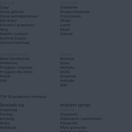
Potrawy
Pora dnia
Zupy
Śniadanie
Dania główne
Drugie śniadanie
Dania jednogarnkowe
Przystawka
Dla dzieci
Obiad
Kiszonki i przetwory
Lunch
Sosy
Deser
Sałatki i surówki
Kolacja
Kuchnie świata
Zdrowy fastfood
Specjalne okazje
Napoje
Boże Narodzenie
Grzańce
Wielkanoc
Kawy
Przyjęcia i imprezy
Herbaty
Przyjęcia dla dzieci
Drinki
Piknik
Smoothie
Grill
Koktajle
Soki
TOP 10 przepisów miesiąca
Dowiedz się
Wybierz sprzęt
Inspiracje
Kuchnia
Porady
Zmywarki
Artykuły
Chłodziarki i zamrażarki
Quizy
Piekarniki
Redakcja
Płyty grzewcze
Roboty kuchnne