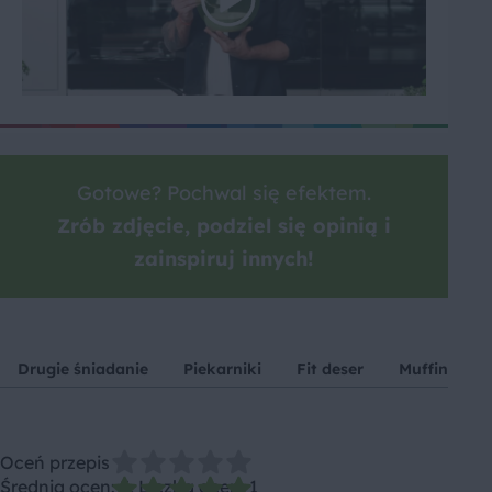
Gotowe? Pochwal się efektem.
Zrób zdjęcie, podziel się opinią i
zainspiruj innych!
Drugie śniadanie
Piekarniki
Fit deser
Muffinki
Oceń przepis
Średnia ocen: 5, Liczba ocen: 1