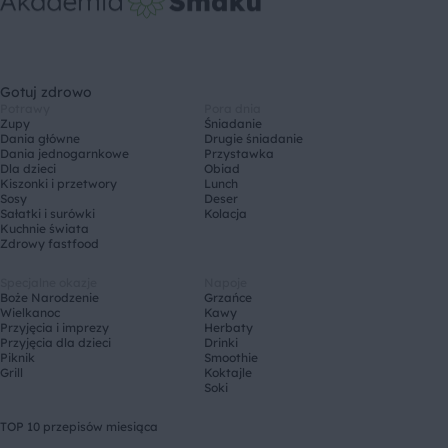
Gotuj zdrowo
Potrawy
Pora dnia
Zupy
Śniadanie
Dania główne
Drugie śniadanie
Dania jednogarnkowe
Przystawka
Dla dzieci
Obiad
Kiszonki i przetwory
Lunch
Sosy
Deser
Sałatki i surówki
Kolacja
Kuchnie świata
Zdrowy fastfood
Specjalne okazje
Napoje
Boże Narodzenie
Grzańce
Wielkanoc
Kawy
Przyjęcia i imprezy
Herbaty
Przyjęcia dla dzieci
Drinki
Piknik
Smoothie
Grill
Koktajle
Soki
TOP 10 przepisów miesiąca