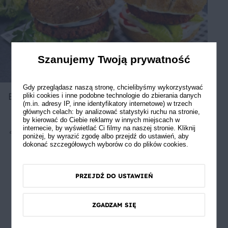
Szanujemy Twoją prywatność
Gdy przeglądasz naszą stronę, chcielibyśmy wykorzystywać
Burger wegetariański z fasoli
pliki cookies i inne podobne technologie do zbierania danych
(m.in. adresy IP, inne identyfikatory internetowe) w trzech
głównych celach: by analizować statystyki ruchu na stronie,
by kierować do Ciebie reklamy w innych miejscach w
internecie, by wyświetlać Ci filmy na naszej stronie. Kliknij
Średnie
5
poniżej, by wyrazić zgodę albo przejdź do ustawień, aby
dokonać szczegółowych wyborów co do plików cookies.
PRZEJDŹ DO USTAWIEŃ
ZGADZAM SIĘ