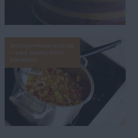
Jednogarnkowe podróże
— zupy świata, które
pokochasz