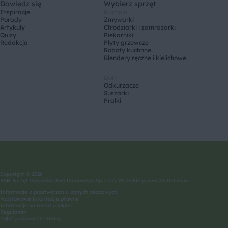
Dowiedz się
Wybierz sprzęt
Inspiracje
Kuchnia
Porady
Zmywarki
Artykuły
Chłodziarki i zamrażarki
Quizy
Piekarniki
Redakcja
Płyty grzewcze
Roboty kuchnne
Blendery ręczne i kielichowe
Dom
Odkurzacze
Suszarki
Pralki
Copyright © 2026
BSH Sprzęt Gospodarstwa Domowego Sp. z o.o. Wszelkie prawa zastrzeżone.
Informacje o przetwarzaniu danych osobowych
Podstawowe informacje prawne
Informacje na temat cookies
Regulamin
Zgłoś problem ze stroną