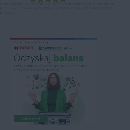
Drodzy użytkownicy, informujemy, że nie możemy Was zapewnić, że
publikowane opinie pochodzą od konsumentów, którzy korzystali z
przepisu.