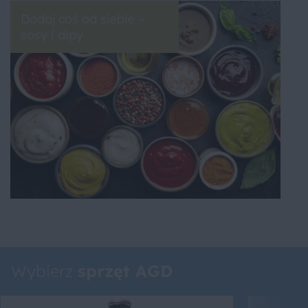
Dodaj coś od siebie –
sosy i dipy
Wybierz
sprzęt AGD