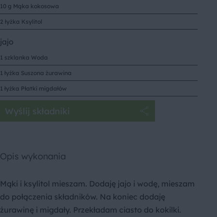
10 g Mąka kokosowa
2 łyżka Ksylitol
jajo
1 szklanka Woda
1 łyżka Suszona żurawina
1 łyżka Płatki migdałów
Wyślij składniki
Opis wykonania
Mąki i ksylitol mieszam. Dodaję jajo i wodę, mieszam
do połączenia składników. Na koniec dodaję
żurawinę i migdały. Przekładam ciasto do kokilki.