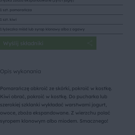
3 łyżka zboża ekspandowane (żyto i jagły)
1 szt. pomarańcza
1 szt. kiwi
1 łyżeczka miód lub syrop klonowy albo z agawy
Wyślij składniki
Opis wykonania
Pomarańczę obkroić ze skórki, pokroić w kostkę.
Kiwi obrać, pokroić w kostkę. Do pucharka lub
szerokiej szklanki wykładać warstwami jogurt,
owoce, zboża ekspandowane. Z wierzchu polać
syropem klonowym albo miodem. Smacznego!