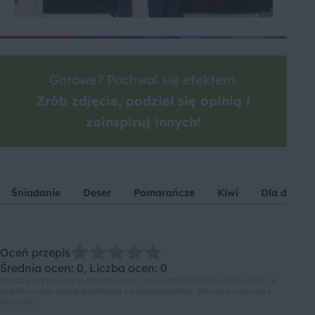
Gotowe? Pochwal się efektem.
Zrób zdjęcie, podziel się opinią i
zainspiruj innych!
Śniadanie
Deser
Pomarańcze
Kiwi
Dla dzieci
Oceń przepis
Średnia ocen: 0, Liczba ocen: 0
Drodzy użytkownicy, informujemy, że nie możemy Was zapewnić, że
publikowane opinie pochodzą od konsumentów, którzy korzystali z
przepisu.