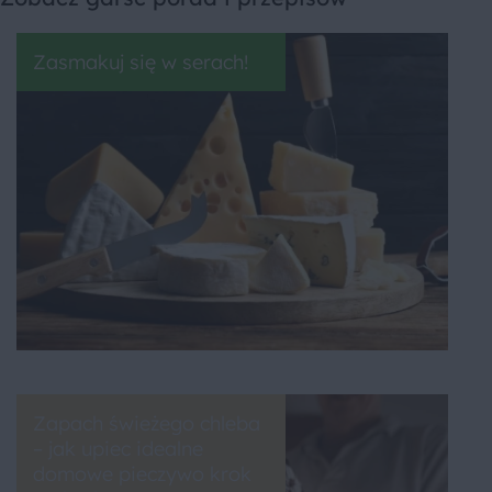
Zasmakuj się w serach!
Zapach świeżego chleba
– jak upiec idealne
domowe pieczywo krok