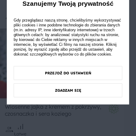
Szanujemy Twoją prywatność
Gdy przeglądasz naszą stronę, chcielibyśmy wykorzystywać
Średnie
pliki cookies i inne podobne technologie do zbierania danych
(m.in. adresy IP, inne identyfikatory internetowe) w trzech
głównych celach: by analizować statystyki ruchu na stronie,
by kierować do Ciebie reklamy w innych miejscach w
internecie, by wyświetlać Ci filmy na naszej stronie. Kliknij
poniżej, by wyrazić zgodę albo przejdź do ustawień, aby
dokonać szczegółowych wyborów co do plików cookies.
PRZEJDŹ DO USTAWIEŃ
ZGADZAM SIĘ
Wiosenne jajka z kremem z pokrzywy,
czosnaczka i sera koziego
Łatwe