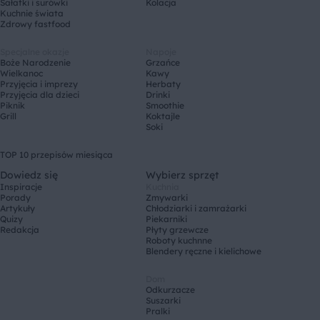
Sałatki i surówki
Kolacja
Kuchnie świata
Zdrowy fastfood
Specjalne okazje
Napoje
Boże Narodzenie
Grzańce
Wielkanoc
Kawy
Przyjęcia i imprezy
Herbaty
Przyjęcia dla dzieci
Drinki
Piknik
Smoothie
Grill
Koktajle
Soki
TOP 10 przepisów miesiąca
Dowiedz się
Wybierz sprzęt
Inspiracje
Kuchnia
Porady
Zmywarki
Artykuły
Chłodziarki i zamrażarki
Quizy
Piekarniki
Redakcja
Płyty grzewcze
Roboty kuchnne
Blendery ręczne i kielichowe
Dom
Odkurzacze
Suszarki
Pralki