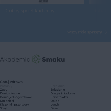
Drobny sprzęt kuchenny
Roboty 
Wszystkie
sprzęty
Gotuj zdrowo
Potrawy
Pora dnia
Zupy
Śniadanie
Dania główne
Drugie śniadanie
Dania jednogarnkowe
Przystawka
Dla dzieci
Obiad
Kiszonki i przetwory
Lunch
Sosy
Deser