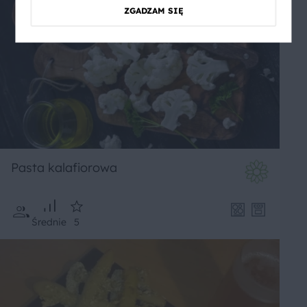
ZGADZAM SIĘ
Pasta kalafiorowa
Średnie
5