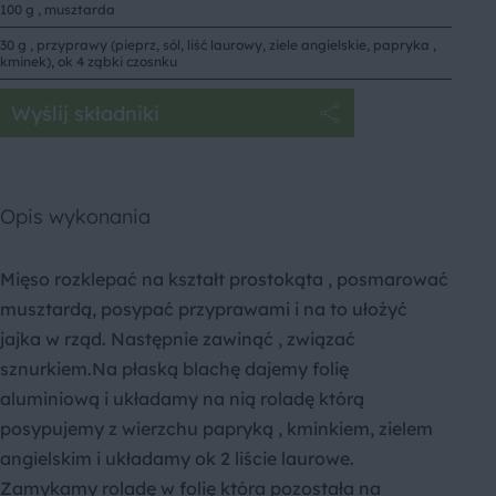
100 g , musztarda
30 g , przyprawy (pieprz, sól, liść laurowy, ziele angielskie, papryka ,
kminek), ok 4 ząbki czosnku
Wyślij składniki
Opis wykonania
Mięso rozklepać na kształt prostokąta , posmarować
musztardą, posypać przyprawami i na to ułożyć
jajka w rząd. Następnie zawinąć , związać
sznurkiem.Na płaską blachę dajemy folię
aluminiową i układamy na nią roladę którą
posypujemy z wierzchu papryką , kminkiem, zielem
angielskim i układamy ok 2 liście laurowe.
Zamykamy roladę w folię która pozostała na