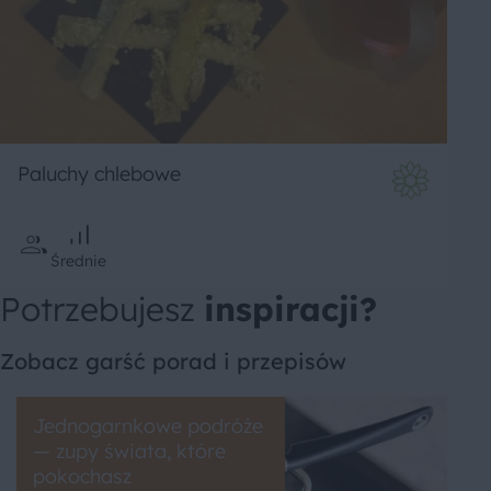
Paluchy chlebowe
Średnie
Potrzebujesz
inspiracji?
Zobacz garść porad i przepisów
Jednogarnkowe podróże
— zupy świata, które
pokochasz