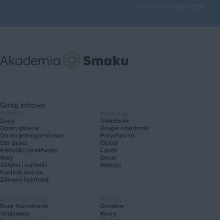
Wszystkie
sprzęty
Gotuj zdrowo
Potrawy
Pora dnia
Zupy
Śniadanie
Dania główne
Drugie śniadanie
Dania jednogarnkowe
Przystawka
Dla dzieci
Obiad
Kiszonki i przetwory
Lunch
Sosy
Deser
Sałatki i surówki
Kolacja
Kuchnie świata
Zdrowy fastfood
Specjalne okazje
Napoje
Boże Narodzenie
Grzańce
Wielkanoc
Kawy