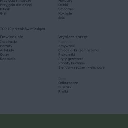
Przyjęcia i imprezy
Herbaty
Przyjęcia dla dzieci
Drinki
Piknik
Smoothie
Grill
Koktajle
Soki
TOP 10 przepisów miesiąca
Dowiedz się
Wybierz sprzęt
Inspiracje
Kuchnia
Porady
Zmywarki
Artykuły
Chłodziarki i zamrażarki
Quizy
Piekarniki
Redakcja
Płyty grzewcze
Roboty kuchnne
Blendery ręczne i kielichowe
Dom
Odkurzacze
Suszarki
Pralki