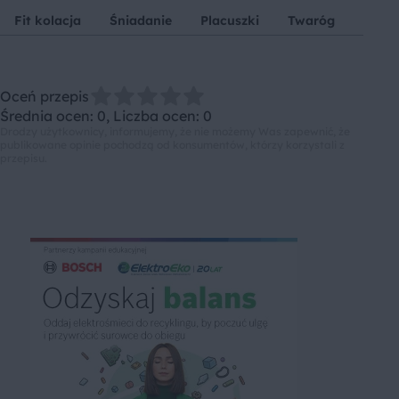
Fit kolacja
Śniadanie
Placuszki
Twaróg
Bana
Oceń przepis
Średnia ocen: 0, Liczba ocen: 0
Drodzy użytkownicy, informujemy, że nie możemy Was zapewnić, że
publikowane opinie pochodzą od konsumentów, którzy korzystali z
przepisu.