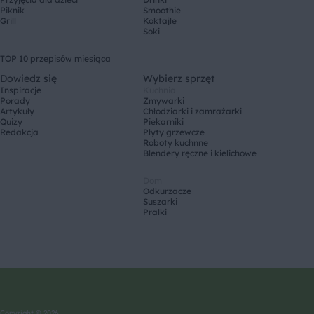
Piknik
Smoothie
Grill
Koktajle
Soki
TOP 10 przepisów miesiąca
Dowiedz się
Wybierz sprzęt
Inspiracje
Kuchnia
Porady
Zmywarki
Artykuły
Chłodziarki i zamrażarki
Quizy
Piekarniki
Redakcja
Płyty grzewcze
Roboty kuchnne
Blendery ręczne i kielichowe
Dom
Odkurzacze
Suszarki
Pralki
Copyright © 2026