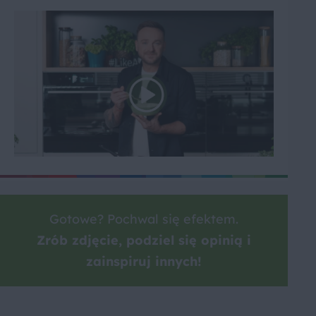
Gotowe? Pochwal się efektem.
Zrób zdjęcie, podziel się opinią i
zainspiruj innych!