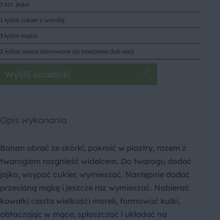
1 szt. jajko
1 łyżka cukier z wanilią
3 łyżka mąka
2 łyżka maslo klarowane do smażenia (lub olej)
Wyślij składniki
Opis wykonania
Banan obrać ze skórki, pokroić w plastry, razem z
twarogiem rozgnieść widelcem. Do twarogu dodać
jajko, wsypać cukier, wymieszać. Następnie dodać
przesianą mąkę i jeszcze raz wymieszać. Nabierać
kawałki ciasta wielkości moreli, formować kulki,
obtaczając w mące, spłaszczać i układać na