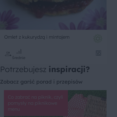
Omlet z kukurydzą i mintajem
Średnie
Potrzebujesz
inspiracji?
Zobacz garść porad i przepisów
Co zabrać na piknik, czyli
pomysły na piknikowe
menu