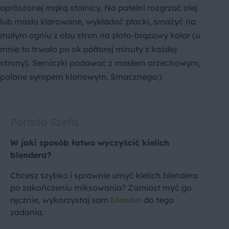
oprószonej mąką stolnicy. Na patelni rozgrzać olej
lub masło klarowane, wykładać placki, smażyć na
małym ogniu z obu stron na złoto-brązowy kolor (u
mnie to trwało po ok półtorej minuty z każdej
strony). Serniczki podawać z masłem orzechowym,
polane syropem klonowym. Smacznego:)
Porada Szefa
W jaki sposób łatwo wyczyścić kielich
blendera?
Chcesz szybko i sprawnie umyć kielich blendera
po zakończeniu miksowania? Zamiast myć go
ręcznie, wykorzystaj sam
blender
do tego
zadania.