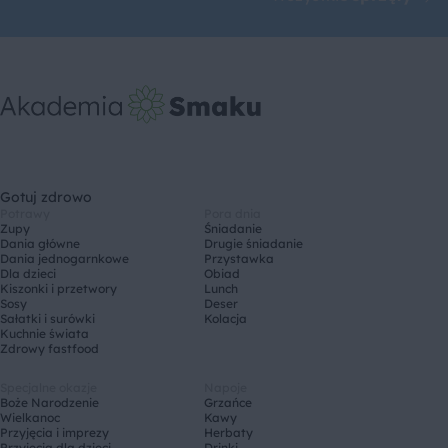
Gotuj zdrowo
Potrawy
Pora dnia
Zupy
Śniadanie
Dania główne
Drugie śniadanie
Dania jednogarnkowe
Przystawka
Dla dzieci
Obiad
Kiszonki i przetwory
Lunch
Sosy
Deser
Sałatki i surówki
Kolacja
Kuchnie świata
Zdrowy fastfood
Specjalne okazje
Napoje
Boże Narodzenie
Grzańce
Wielkanoc
Kawy
Przyjęcia i imprezy
Herbaty
Przyjęcia dla dzieci
Drinki