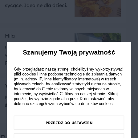
sycące. Idealne dla dzieci.
Mila
U mnie polany grubą
Szanujemy Twoją prywatność
warstwą czekokady.
Pyszny
Gdy przeglądasz naszą stronę, chcielibyśmy wykorzystywać
pliki cookies i inne podobne technologie do zbierania danych
(m.in. adresy IP, inne identyfikatory internetowe) w trzech
głównych celach: by analizować statystyki ruchu na stronie,
Yuliya
by kierować do Ciebie reklamy w innych miejscach w
internecie, by wyświetlać Ci filmy na naszej stronie. Kliknij
Najpyszniejsze danie na
poniżej, by wyrazić zgodę albo przejdź do ustawień, aby
dokonać szczegółowych wyborów co do plików cookies.
śniadanie
PRZEJDŹ DO USTAWIEŃ