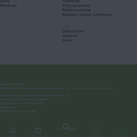
Quizy
Piekarniki
Redakcja
Płyty grzewcze
Roboty kuchnne
Blendery ręczne i kielichowe
Dom
Odkurzacze
Suszarki
Pralki
Copyright © 2026
BSH Sprzęt Gospodarstwa Domowego Sp. z o.o. Wszelkie prawa zastrzeżone.
Informacje o przetwarzaniu danych osobowych
Podstawowe informacje prawne
Informacje na temat cookies
Regulamin
Zgłoś problem ze stroną
Znajdź przepis
Home
Gotuj zdrowo
Ulubione
Więcej