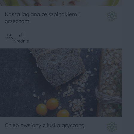
Kasza jaglana ze szpinakiem i
orzechami
Średnie
Chleb owsiany z łuską gryczaną