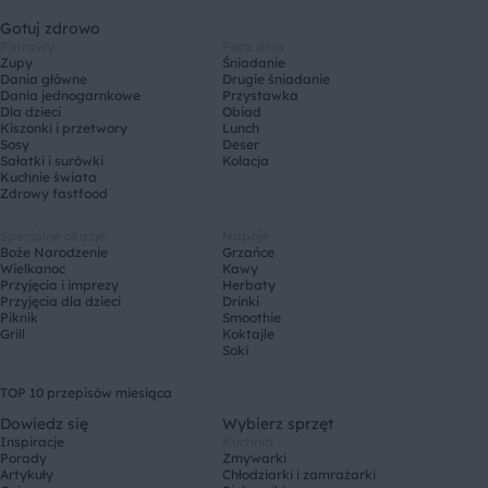
Gotuj zdrowo
Potrawy
Pora dnia
Zupy
Śniadanie
Dania główne
Drugie śniadanie
Dania jednogarnkowe
Przystawka
Dla dzieci
Obiad
Kiszonki i przetwory
Lunch
Sosy
Deser
Sałatki i surówki
Kolacja
Kuchnie świata
Zdrowy fastfood
Specjalne okazje
Napoje
Boże Narodzenie
Grzańce
Wielkanoc
Kawy
Przyjęcia i imprezy
Herbaty
Przyjęcia dla dzieci
Drinki
Piknik
Smoothie
Grill
Koktajle
Soki
TOP 10 przepisów miesiąca
Dowiedz się
Wybierz sprzęt
Inspiracje
Kuchnia
Porady
Zmywarki
Artykuły
Chłodziarki i zamrażarki