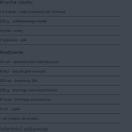
Kruche ciasto:
1,5 kubek - mąki pszennej lub tortowej
125 g - schłodzonego masła
4 łyżki - wody
1 łyżeczka - soli
Nadzienie:
12 szt. - pomidorków koktajlowych
8 liści - bazylii (porwanych)
250 ml - śmietany 18%
100 g - startego sera ementalera
8 łyżek - startego parmezanu
3 szt. - jajek
- sól i pieprz do smaku
Wartości odżywcze