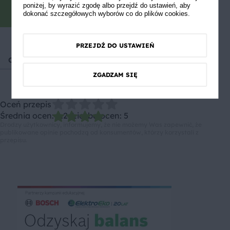
poniżej, by wyrazić zgodę albo przejdź do ustawień, aby
zainspiruj innych!
dokonać szczegółowych wyborów co do plików cookies.
PRZEJDŹ DO USTAWIEŃ
Obiad
Przyjęcia i imprezy
Roboty kuchenne (MUM)
ZGADZAM SIĘ
Oceń przepis
Średnia ocen: 4.2, Liczba ocen: 5
Drodzy użytkownicy, informujemy, że nie możemy Was zapewnić, że
publikowane opinie pochodzą od konsumentów, którzy korzystali z
przepisu.