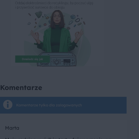
Komentarze
Komentarze tylko dla zalogowanych
Marta