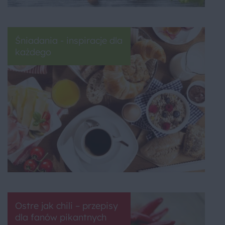
Śniadania - inspiracje dla
każdego
Ostre jak chili – przepisy
dla fanów pikantnych