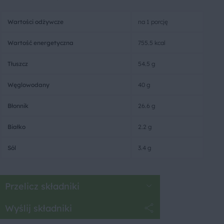
Wartości odżywcze
na 1 porcję
Wartość energetyczna
755.5 kcal
Tłuszcz
54.5 g
Węglowodany
40 g
Błonnik
26.6 g
Białko
2.2 g
Sól
3.4 g
Przelicz składniki
Wyślij składniki