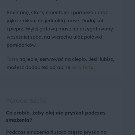
Śmietanę, starty ementaler i parmezan oraz
jajka zmiksuj na jednolitą masę. Dodaj sól
i pieprz. Wylej gotową masę na przygotowany
wcześniej spód, na wierzchu ułóż połówki
pomidorków.
Tartę
najlepiej serwować na ciepło. Jesli lubisz,
możesz dodac też odrobinę
sera feta
.
Porada Szefa
Co zrobić, żeby olej nie pryskał podczas
smażenia?
Podczas smażenia tłuszcz często pryska na