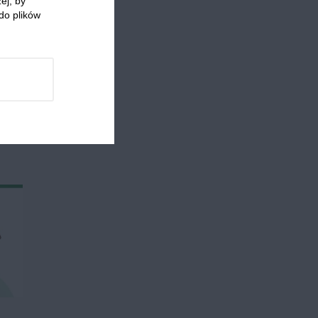
ej, by
do plików
 którzy