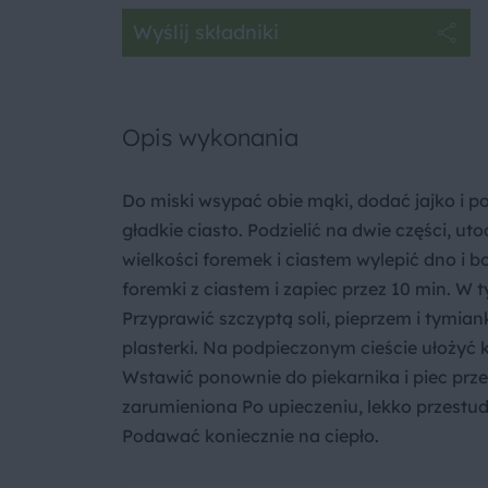
Wyślij składniki
Opis wykonania
Do miski wsypać obie mąki, dodać jajko i p
gładkie ciasto. Podzielić na dwie części, u
wielkości foremek i ciastem wylepić dno i bo
foremki z ciastem i zapiec przez 10 min. W
Przyprawić szczyptą soli, pieprzem i tymiank
plasterki. Na podpieczonym cieście ułożyć kr
Wstawić ponownie do piekarnika i piec prze
zarumieniona Po upieczeniu, lekko przestudz
Podawać koniecznie na ciepło.