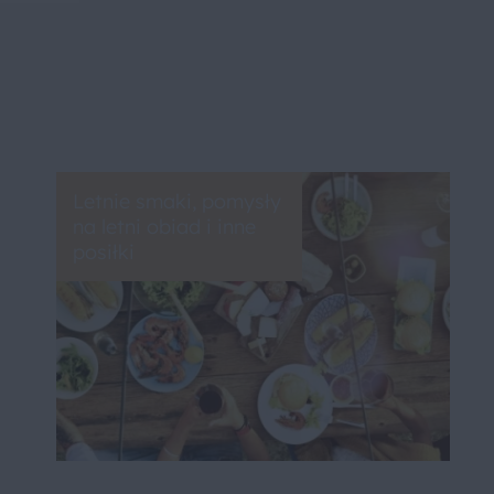
Letnie smaki, pomysły
na letni obiad i inne
posiłki