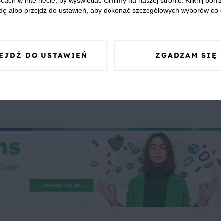
cach w internecie, by wyświetlać Ci filmy na naszej stronie. Kliknij poniż
dę albo przejdź do ustawień, aby dokonać szczegółowych wyborów co 
i
EJDŹ DO USTAWIEŃ
ZGADZAM SIĘ
 Was zapewnić, że publikowane opinie pochodzą od konsumentów,