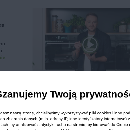
as
 na
i
nie
Szanujemy Twoją prywatnoś
we? Pochwal się efektem.
dziel się opinią i zainspiruj innych!
dasz naszą stronę, chcielibyśmy wykorzystywać pliki cookies i inne p
do zbierania danych (m.in. adresy IP, inne identyfikatory internetowe) 
lach: by analizować statystyki ruchu na stronie, by kierować do Ciebie