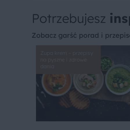
Potrzebujesz
ins
Zobacz garść porad i przepi
Zupa krem – przepisy
na pyszne i zdrowe
dania