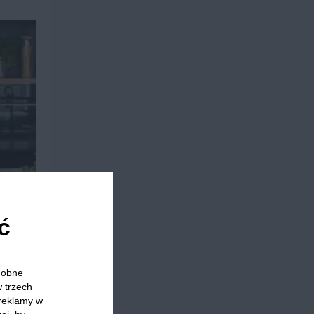
ć
odobne
w trzech
 reklamy w