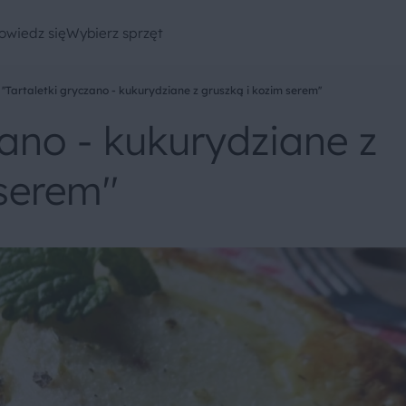
owiedz się
Wybierz sprzęt
''Tartaletki gryczano - kukurydziane z gruszką i kozim serem''
czano - kukurydziane z
serem''