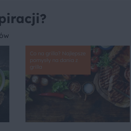
piracji?
sów
Co na grilla? Najlepsze
pomysły na dania z
grilla