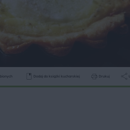
ubionych
Dodaj do książki kucharskiej
Drukuj