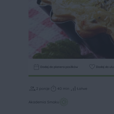
Dodaj do planera posiłków
Dodaj do ul
2
porcje
40 min
Łatwe
Akademia Smaku