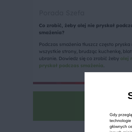
Porada Szefa
Co zrobić, żeby olej nie pryskał podcz
smażenia?
Podczas smażenia tłuszcz często pryska
wszystkie strony, brudząc kuchenkę, blat 
ubranie. Dowiedz się co zrobić żeby
olej 
pryskał podczas smażenia
.
Goto
Zrób zdjęcie, po
Gdy przeglą
technologie 
głównych ce