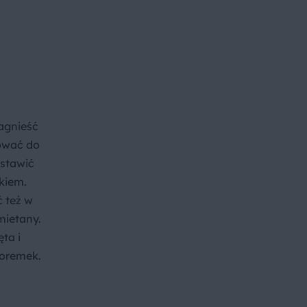
zagnieść
kować do
Wstawić
kiem.
ć też w
śmietany.
ta i
foremek.