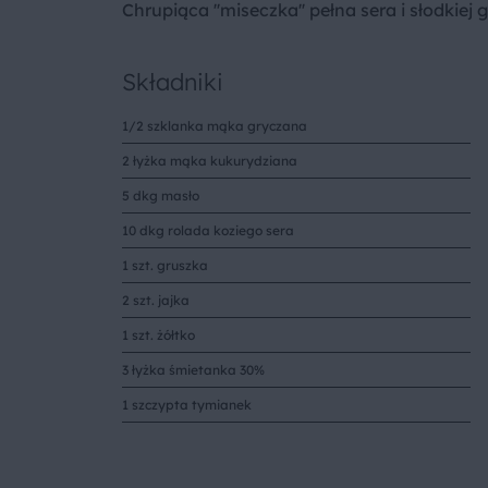
Chrupiąca ''miseczka'' pełna sera i słodkiej
Składniki
1/2 szklanka mąka gryczana
2 łyżka mąka kukurydziana
5 dkg masło
10 dkg rolada koziego sera
1 szt. gruszka
2 szt. jajka
1 szt. żółtko
3 łyżka śmietanka 30%
1 szczypta tymianek