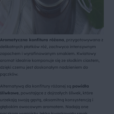
Aromatyczna konfitura różana
, przygotowywana z
delikatnych płatków róż, zachwyca intensywnym
zapachem i wyrafinowanym smakiem. Kwiatowy
aromat idealnie komponuje się ze słodkim ciastem,
dzięki czemu jest doskonałym nadzieniem do
pączków.
Alternatywą dla konfitury różanej są
powidła
śliwkowe
, powstające z dojrzałych śliwek, które
urzekają swoją gęstą, aksamitną konsystencją i
głębokim owocowym aromatem. Nadają one
pączkom wyrazisty, lekko kwaskowaty smak.