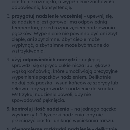
ciasto nie rozmiękło, a wypełnienie zachowało
odpowiednią konsystencję.
przygotuj nadzienie wcześniej
– upewnij się,
że nadzienie jest gotowe i ma odpowiednią
temperaturę przed rozpoczęciem nadziewania
pączków. Wypełnienie nie powinno być ani zbyt
ciepłe, ani zbyt zimne. Zbyt ciepłe może
wypłynąć, a zbyt zimne może być trudne do
wstrzykiwania.
użyj odpowiednich narzędzi
– najlepiej
sprawdzi się szpryca cukiernicza lub rękaw z
wąską końcówką, które umożliwiają precyzyjne
wypełnienie pączków nadzieniem. Delikatnie
nakłuj bok pączka i wsuń końcówkę szprycy lub
rękawa, aby wprowadzić nadzienie do środka.
Wstrzykuj nadzienie powoli, aby nie
spowodować pęknięcia.
kontroluj ilość nadzienia
– na jednego pączka
wystarczy 1–2 łyżeczki nadzienia, aby nie
przeciążyć ciasta i uniknąć wyciekania farszu.
równomierne rozkładaj nadzienie
– delikatnie