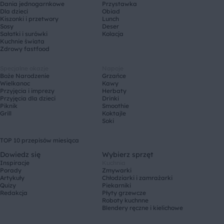
Dania jednogarnkowe
Przystawka
Dla dzieci
Obiad
Kiszonki i przetwory
Lunch
Sosy
Deser
Sałatki i surówki
Kolacja
Kuchnie świata
Zdrowy fastfood
Specjalne okazje
Napoje
Boże Narodzenie
Grzańce
Wielkanoc
Kawy
Przyjęcia i imprezy
Herbaty
Przyjęcia dla dzieci
Drinki
Piknik
Smoothie
Grill
Koktajle
Soki
TOP 10 przepisów miesiąca
Dowiedz się
Wybierz sprzęt
Inspiracje
Kuchnia
Porady
Zmywarki
Artykuły
Chłodziarki i zamrażarki
Quizy
Piekarniki
Redakcja
Płyty grzewcze
Roboty kuchnne
Blendery ręczne i kielichowe