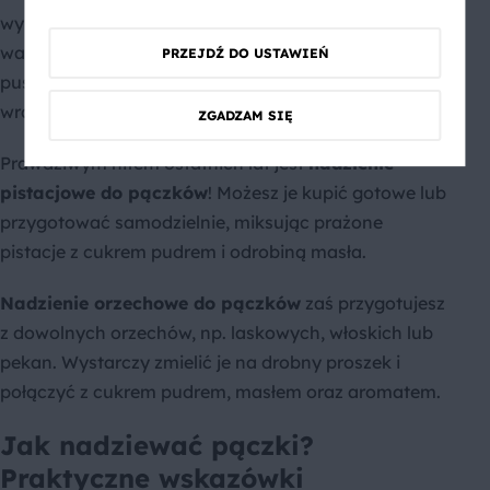
wypieków. Orzechy te charakteryzują się unikalnymi
walorami smakowymi, które w połączeniu z
PRZEJDŹ DO USTAWIEŃ
puszystym ciastem pączków tworzą niezapomniane
wrażenie kulinarne.
ZGADZAM SIĘ
Prawdziwym hitem ostatnich lat jest
nadzienie
pistacjowe do pączków
! Możesz je kupić gotowe lub
przygotować samodzielnie, miksując prażone
pistacje z cukrem pudrem i odrobiną masła.
Nadzienie orzechowe do pączków
zaś przygotujesz
z dowolnych orzechów, np. laskowych, włoskich lub
pekan. Wystarczy zmielić je na drobny proszek i
połączyć z cukrem pudrem, masłem oraz aromatem.
Jak nadziewać pączki?
Praktyczne wskazówki