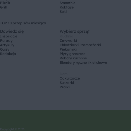
Piknik
Smoothie
Grill
Koktajle
Soki
TOP 10 przepisów miesiąca
Dowiedz się
Wybierz sprzęt
Inspiracje
Kuchnia
Porady
Zmywarki
Artykuły
Chłodziarki i zamrażarki
Quizy
Piekarniki
Redakcja
Płyty grzewcze
Roboty kuchnne
Blendery ręczne i kielichowe
Dom
Odkurzacze
Suszarki
Pralki
Copyright © 2026