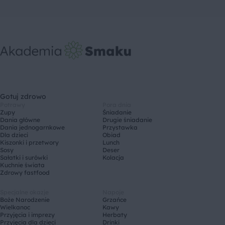
Gotuj zdrowo
Potrawy
Pora dnia
Zupy
Śniadanie
Dania główne
Drugie śniadanie
Dania jednogarnkowe
Przystawka
Dla dzieci
Obiad
Kiszonki i przetwory
Lunch
Sosy
Deser
Sałatki i surówki
Kolacja
Kuchnie świata
Zdrowy fastfood
Specjalne okazje
Napoje
Boże Narodzenie
Grzańce
Wielkanoc
Kawy
Przyjęcia i imprezy
Herbaty
Przyjęcia dla dzieci
Drinki