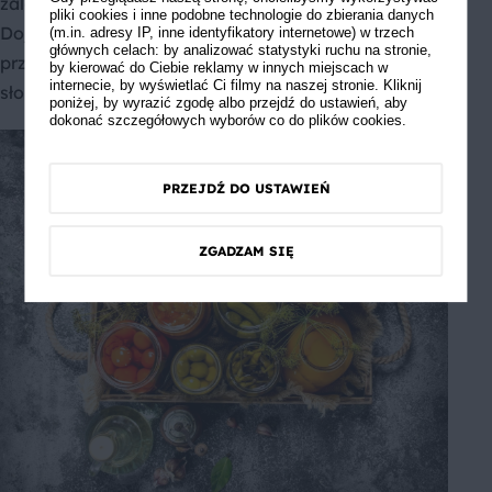
zalać słoną zalewą – powinny być całe zanurzone.
pliki cookies i inne podobne technologie do zbierania danych
Dojrzewają średnio około 4 tygodni. Możesz je
(m.in. adresy IP, inne identyfikatory internetowe) w trzech
głównych celach: by analizować statystyki ruchu na stronie,
przechowywać do roku, jeśli włożysz do mniejszych
by kierować do Ciebie reklamy w innych miejscach w
internecie, by wyświetlać Ci filmy na naszej stronie. Kliknij
słoików i zapasteryzujesz.
poniżej, by wyrazić zgodę albo przejdź do ustawień, aby
dokonać szczegółowych wyborów co do plików cookies.
PRZEJDŹ DO USTAWIEŃ
ZGADZAM SIĘ