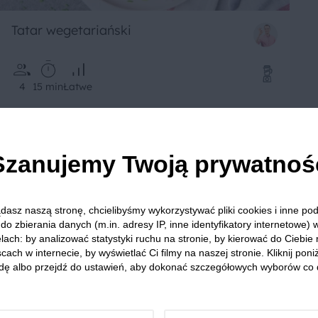
Tatar wegetariański
4
15 min
Łatwe
Szanujemy Twoją prywatnoś
dasz naszą stronę, chcielibyśmy wykorzystywać pliki cookies i inne p
do zbierania danych (m.in. adresy IP, inne identyfikatory internetowe) 
lach: by analizować statystyki ruchu na stronie, by kierować do Ciebie
cach w internecie, by wyświetlać Ci filmy na naszej stronie. Kliknij poniż
dę albo przejdź do ustawień, aby dokonać szczegółowych wyborów co 
Śledzie po kaszubsku ze śliwkami