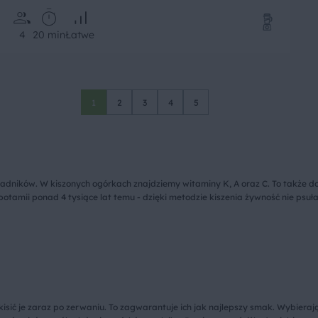
4
20 min
Łatwe
1
2
3
4
5
składników. W kiszonych ogórkach znajdziemy witaminy K, A oraz C. To także d
otamii ponad 4 tysiące lat temu - dzięki metodzie kiszenia żywność nie psuł
ić je zaraz po zerwaniu. To zagwarantuje ich jak najlepszy smak. Wybierając 