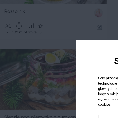
Rozsolnik
6
102 min
Łatwe
5
Gdy przeglą
technologie 
głównych ce
innych miejs
wyrazić zgo
cookies.
Śledzie pod pierzynką z burakami