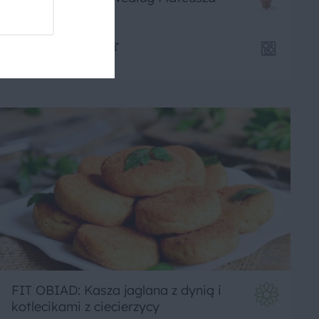
Gesslera
4
60 min
Średnie
5
FIT OBIAD: Kasza jaglana z dynią i
kotlecikami z ciecierzycy