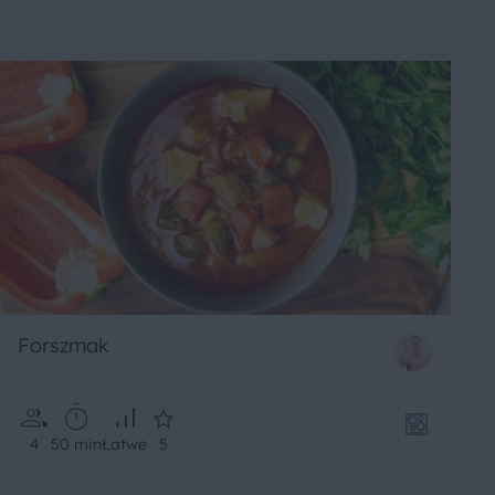
Forszmak
4
50 min
Łatwe
5