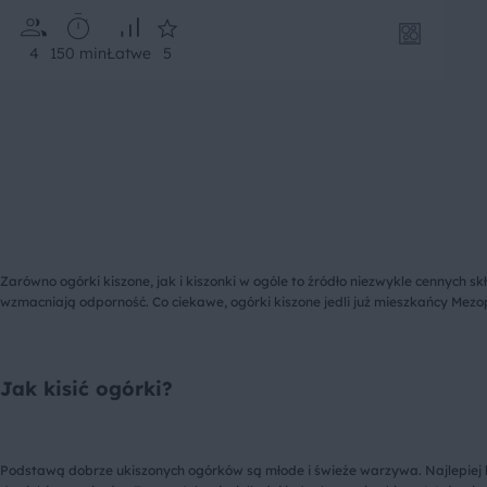
4
150 min
Łatwe
5
Zarówno ogórki kiszone, jak i kiszonki w ogóle to źródło niezwykle cennych 
wzmacniają odporność. Co ciekawe, ogórki kiszone jedli już mieszkańcy Mezop
Jak kisić ogórki?
Podstawą dobrze ukiszonych ogórków są młode i świeże warzywa. Najlepiej kis