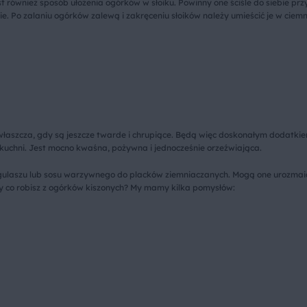
t również sposób ułożenia ogórków w słoiku. Powinny one ściśle do siebie prz
. Po zalaniu ogórków zalewą i zakręceniu słoików należy umieścić je w ciemn
łaszcza, gdy są jeszcze twarde i chrupiące. Będą więc doskonałym dodatkie
 kuchni. Jest mocno kwaśna, pożywna i jednocześnie orzeźwiająca.
o gulaszu lub sosu warzywnego do placków ziemniaczanych. Mogą one urozma
y co robisz z ogórków kiszonych? My mamy kilka pomysłów: