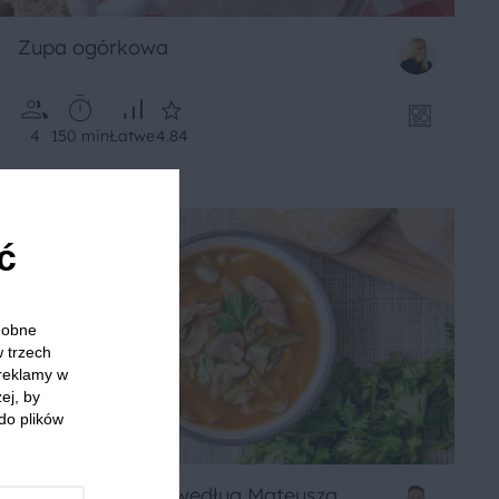
Zupa ogórkowa
4
150 min
Łatwe
4.84
ć
odobne
w trzech
 reklamy w
ej, by
do plików
Beef stroganoff według Mateusza