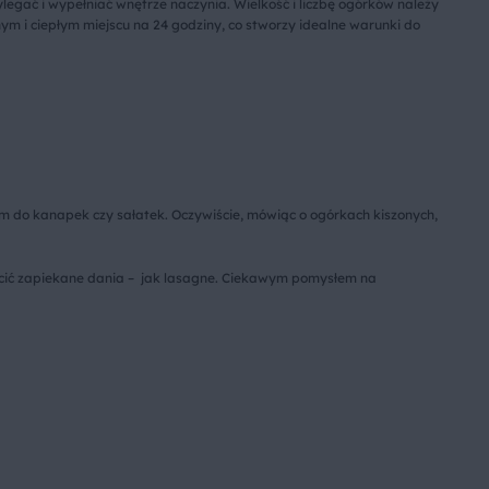
ylegać i wypełniać wnętrze naczynia. Wielkość i liczbę ogórków należy
ym i ciepłym miejscu na 24 godziny, co stworzy idealne warunki do
m do kanapek czy sałatek. Oczywiście, mówiąc o ogórkach kiszonych,
icić zapiekane dania – jak lasagne. Ciekawym pomysłem na