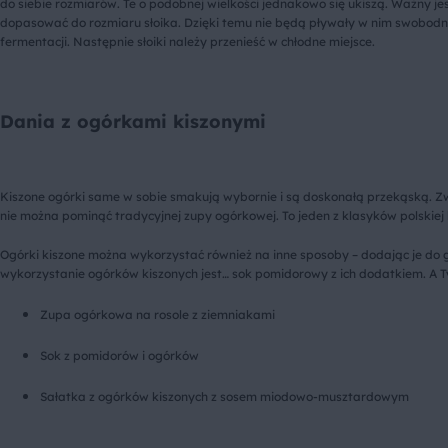
do siebie rozmiarów. Te o podobnej wielkości jednakowo się ukiszą. Ważny jes
dopasować do rozmiaru słoika. Dzięki temu nie będą pływały w nim swobodnie
fermentacji. Następnie słoiki należy przenieść w chłodne miejsce.
Dania z ogórkami kiszonymi
Kiszone ogórki same w sobie smakują wybornie i są doskonałą przekąską. Zw
nie można pominąć tradycyjnej zupy ogórkowej. To jeden z klasyków polskiej
Ogórki kiszone można wykorzystać również na inne sposoby – dodając je d
wykorzystanie ogórków kiszonych jest… sok pomidorowy z ich dodatkiem. A T
Zupa ogórkowa na rosole z ziemniakami
Sok z pomidorów i ogórków
Sałatka z ogórków kiszonych z sosem miodowo-musztardowym