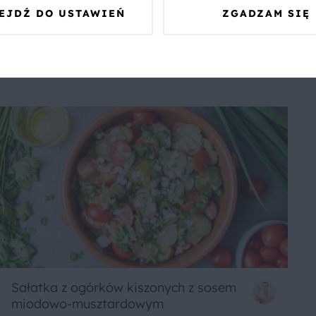
suszonymi i ogórkiem
EJDŹ DO USTAWIEŃ
ZGADZAM SIĘ
8
60 min
Łatwe
5
Sałatka z ogórków kiszonych z sosem
miodowo-musztardowym