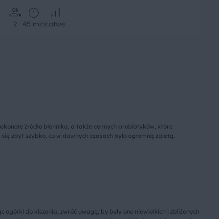
2
45 min
Łatwe
oskonałe źródło błonnika, a także cennych probiotyków, które
a się zbyt szybko, co w dawnych czasach było ogromną zaletą.
ogórki do kiszenia, zwróć uwagę, by były one niewielkich i zbliżonych