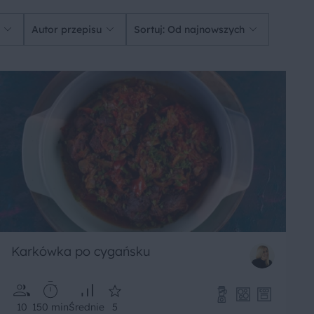
Autor przepisu
Sortuj: Od najnowszych
Karkówka po cygańsku
10
150 min
Średnie
5