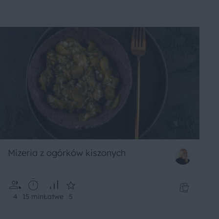
Mizeria z ogórków kiszonych
4
15 min
Łatwe
5