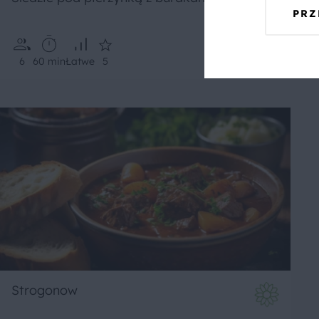
PRZ
6
60 min
Łatwe
5
Strogonow