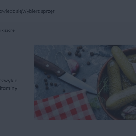
owiedz się
Wybierz sprzęt
 kiszone
iezwykle
itaminy