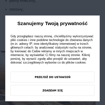
jasny mleczny,
razowy,
pełnoziarnisty,
Szanujemy Twoją prywatność
staropolski,
razowy na miodzie,
Gdy przeglądasz naszą stronę, chcielibyśmy wykorzystywać
pliki cookies i inne podobne technologie do zbierania danych
razowy z soją i słonecznikiem.
(m.in. adresy IP, inne identyfikatory internetowe) w trzech
głównych celach: by analizować statystyki ruchu na stronie,
by kierować do Ciebie reklamy w innych miejscach w
internecie, by wyświetlać Ci filmy na naszej stronie. Kliknij
poniżej, by wyrazić zgodę albo przejdź do ustawień, aby
dokonać szczegółowych wyborów co do plików cookies.
PRZEJDŹ DO USTAWIEŃ
ZGADZAM SIĘ