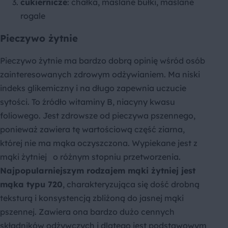
cukiernicze
: chałka, maślane bułki, maślane
rogale
Pieczywo żytnie
Pieczywo żytnie ma bardzo dobrą opinię wśród osób
zainteresowanych zdrowym odżywianiem. Ma niski
indeks glikemiczny i na długo zapewnia uczucie
sytości. To źródło witaminy B, niacyny kwasu
foliowego. Jest zdrowsze od pieczywa pszennego,
ponieważ zawiera tę wartościową część ziarna,
której nie ma mąka oczyszczona. Wypiekane jest z
mąki żytniej o różnym stopniu przetworzenia.
Najpopularniejszym rodzajem mąki żytniej jest
mąka typu 720
, charakteryzująca się dość drobną
teksturą i konsystencją zbliżoną do jasnej mąki
pszennej. Zawiera ona bardzo dużo cennych
składników odżywczych i dlatego jest podstawowym