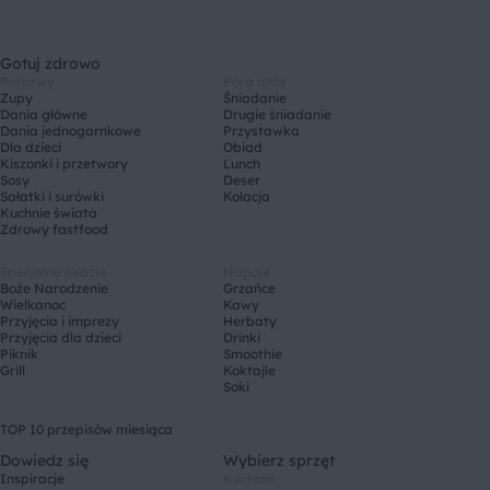
Gotuj zdrowo
Potrawy
Pora dnia
Zupy
Śniadanie
Dania główne
Drugie śniadanie
Dania jednogarnkowe
Przystawka
Dla dzieci
Obiad
Kiszonki i przetwory
Lunch
Sosy
Deser
Sałatki i surówki
Kolacja
Kuchnie świata
Zdrowy fastfood
Specjalne okazje
Napoje
Boże Narodzenie
Grzańce
Wielkanoc
Kawy
Przyjęcia i imprezy
Herbaty
Przyjęcia dla dzieci
Drinki
Piknik
Smoothie
Grill
Koktajle
Soki
TOP 10 przepisów miesiąca
Dowiedz się
Wybierz sprzęt
Inspiracje
Kuchnia