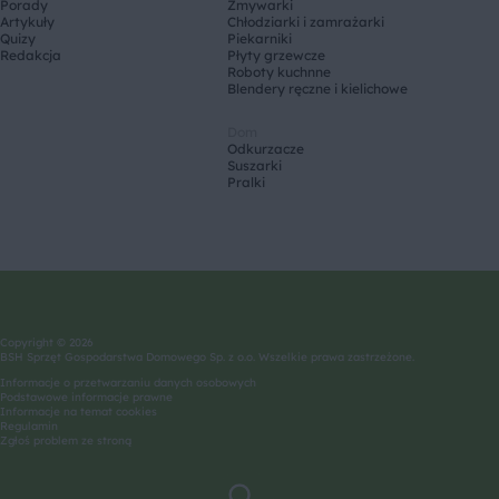
Porady
Zmywarki
Artykuły
Chłodziarki i zamrażarki
Quizy
Piekarniki
Redakcja
Płyty grzewcze
Roboty kuchnne
Blendery ręczne i kielichowe
Dom
Odkurzacze
Suszarki
Pralki
Copyright © 2026
BSH Sprzęt Gospodarstwa Domowego Sp. z o.o. Wszelkie prawa zastrzeżone.
Informacje o przetwarzaniu danych osobowych
Podstawowe informacje prawne
Informacje na temat cookies
Regulamin
Zgłoś problem ze stroną