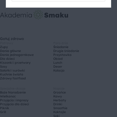
Gotuj zdrowo
Potrawy
Pora dnia
Zupy
Śniadanie
Dania główne
Drugie śniadanie
Dania jednogarnkowe
Przystawka
Dla dzieci
Obiad
Kiszonki i przetwory
Lunch
Sosy
Deser
Sałatki i surówki
Kolacja
Kuchnie świata
Zdrowy fastfood
Specjalne okazje
Napoje
Boże Narodzenie
Grzańce
Wielkanoc
Kawy
Przyjęcia i imprezy
Herbaty
Przyjęcia dla dzieci
Drinki
Piknik
Smoothie
Grill
Koktajle
Soki