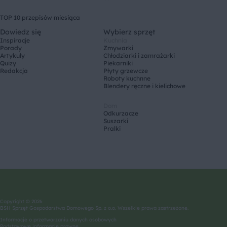
TOP 10 przepisów miesiąca
Dowiedz się
Wybierz sprzęt
Inspiracje
Kuchnia
Porady
Zmywarki
Artykuły
Chłodziarki i zamrażarki
Quizy
Piekarniki
Redakcja
Płyty grzewcze
Roboty kuchnne
Blendery ręczne i kielichowe
Dom
Odkurzacze
Suszarki
Pralki
Copyright © 2026
BSH Sprzęt Gospodarstwa Domowego Sp. z o.o. Wszelkie prawa zastrzeżone.
Informacje o przetwarzaniu danych osobowych
Podstawowe informacje prawne