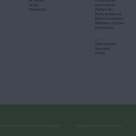
Artykuły
Chłodziarki i
Quizy
zamrażarki
Redakcja
Piekarniki
Płyty grzewcze
Roboty kuchnne
Blendery ręczne i
kielichowe
Dom
Odkurzacze
Suszarki
Pralki
macje o przetwarzaniu danych osobowych
Podstawowe informacje prawne