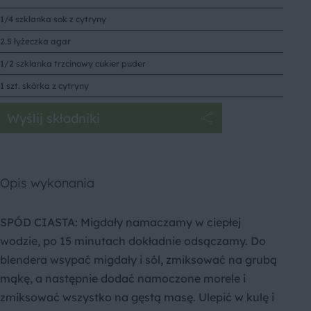
1/4 szklanka sok z cytryny
2.5 łyżeczka agar
1/2 szklanka trzcinowy cukier puder
1 szt. skórka z cytryny
Wyślij składniki
Opis wykonania
SPÓD CIASTA: Migdały namaczamy w ciepłej
wodzie, po 15 minutach dokładnie odsączamy. Do
blendera wsypać migdały i sól, zmiksować na grubą
mąkę, a następnie dodać namoczone morele i
zmiksować wszystko na gęstą masę. Ulepić w kulę i