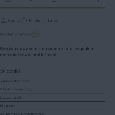
6
porcji
40 min
Łatwe
Akademia Smaku
Bezglutenowy sernik na zimno z tofu, migdałami,
morelami i owocami leśnymi
Składniki
3/4 szklanka morele
1,5 szklanka migdały
2 szczypta sól
550 g tofu
400 ml mleko skondensowane