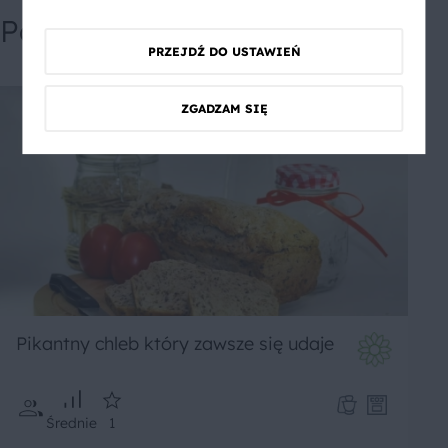
Powiązane przepisy
PRZEJDŹ DO USTAWIEŃ
ZGADZAM SIĘ
Pikantny chleb który zawsze się udaje
Średnie
1