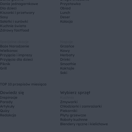
Dania jednogarnkowe
Przystawka
Dla dzieci
Obiad
Kiszonki i przetwory
Lunch
Sosy
Deser
Sałatki i surówki
Kolacja
Kuchnie świata
Zdrowy fastfood
Specjalne okazje
Napoje
Boże Narodzenie
Grzańce
Wielkanoc
Kawy
Przyjęcia i imprezy
Herbaty
Przyjęcia dla dzieci
Drinki
Piknik
Smoothie
Grill
Koktajle
Soki
TOP 10 przepisów miesiąca
Dowiedz się
Wybierz sprzęt
Inspiracje
Kuchnia
Porady
Zmywarki
Artykuły
Chłodziarki i zamrażarki
Quizy
Piekarniki
Redakcja
Płyty grzewcze
Roboty kuchnne
Blendery ręczne i kielichowe