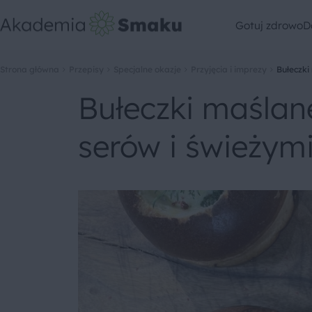
Gotuj zdrowo
D
Strona główna
Przepisy
Specjalne okazje
Przyjęcia i imprezy
Bułeczki
Bułeczki maślan
serów i świeżymi