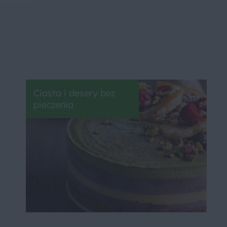
Ciasta i desery bez
pieczenia