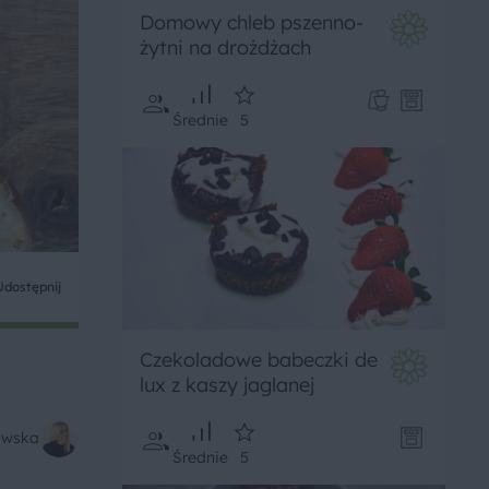
Domowy chleb pszenno-
żytni na drożdżach
Średnie
5
Udostępnij
Czekoladowe babeczki de
lux z kaszy jaglanej
kowska
Średnie
5