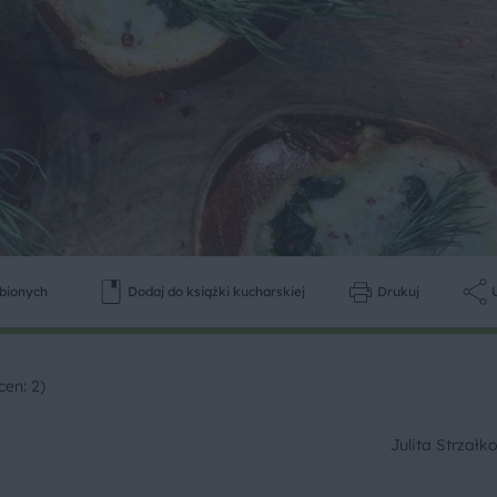
ubionych
Dodaj do książki kucharskiej
Drukuj
cen: 2)
Julita Strzał