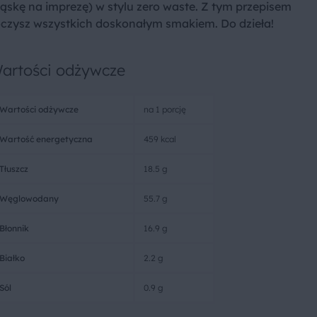
ąskę na imprezę) w stylu zero waste. Z tym przepisem
oczysz wszystkich doskonałym smakiem. Do dzieła!
artości odżywcze
Wartości odżywcze
na 1 porcję
Wartość energetyczna
459 kcal
Tłuszcz
18.5 g
Węglowodany
55.7 g
Błonnik
16.9 g
Białko
2.2 g
Sól
0.9 g