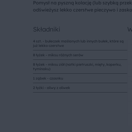
Pomysł na pyszną kolację (lub szybką przek
odświeżysz lekko czerstwe pieczywo i zask
Składniki
W
4 szt. - bułeczek maślanych lub innych bułek, które są
już lekko czerstwe
8 łyżek - miksu różnych serów
8 łyżek - miksu ziół (natki pietruszki, mięty, koperku,
tyminaku)
1 ząbek - czosnku
2 łyżki - oliwy z oliwek