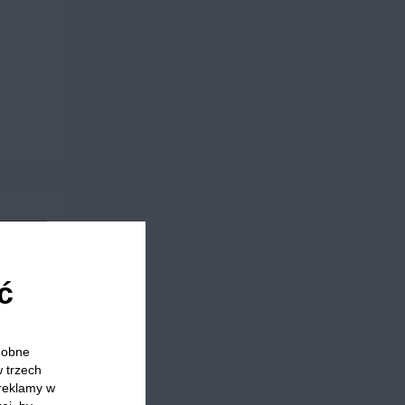
ć
odobne
w trzech
 reklamy w