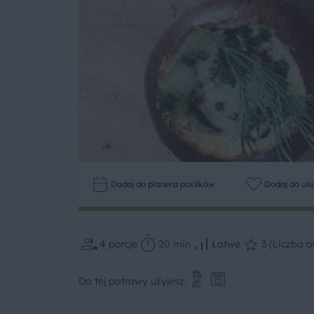
Dodaj do planera posiłków
Dodaj do ul
4
porcje
20 min
Łatwe
3 (Liczba o
Do tej potrawy użyjesz: