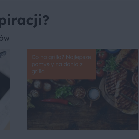
piracji?
sów
Co na grilla? Najlepsze
pomysły na dania z
grilla