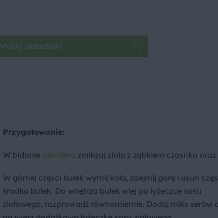
Wyślij składniki
Przygotowanie:
W bidonie
blendera
zmiksuj zioła z ząbkiem czosnku oraz 
W górnej części bułek wytnij koła, zdejmij górę i usuń czę
środka bułek. Do wnętrza bułek wlej po łyżeczce sosu
ziołowego, rozprowadź równomiernie. Dodaj miks serów 
na wierz dodatkową łyżeczkę sosu ziołowego.