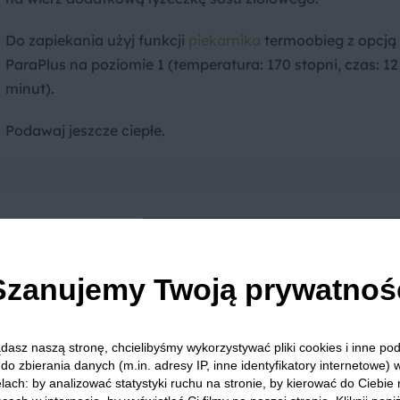
Do zapiekania użyj funkcji
piekarnika
termoobieg z opcją
ParaPlus na poziomie 1 (temperatura: 170 stopni, czas: 12
minut).
Podawaj jeszcze ciepłe.
Szanujemy Twoją prywatnoś
lendera
yć go
dasz naszą stronę, chcielibyśmy wykorzystywać pliki cookies i inne p
do zbierania danych (m.in. adresy IP, inne identyfikatory internetowe) 
o
lach: by analizować statystyki ruchu na stronie, by kierować do Ciebie