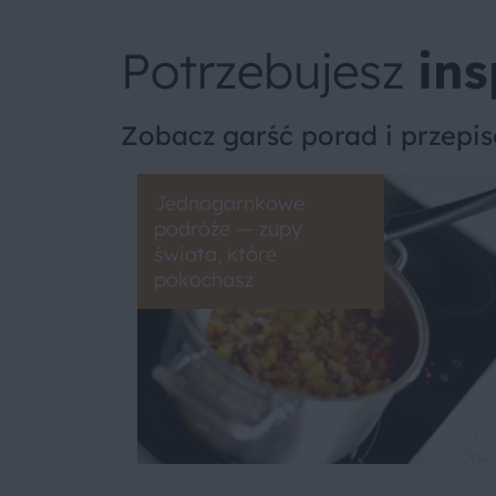
Potrzebujesz
ins
Zobacz garść porad i przepi
Jednogarnkowe
podróże — zupy
świata, które
pokochasz