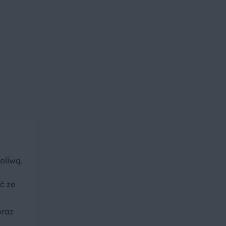
oliwą.
ść ze
oraz