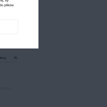
ej, by
do plików
dery
Pieczywo
 którzy