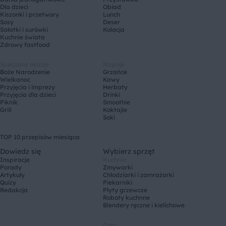
Dla dzieci
Obiad
Kiszonki i przetwory
Lunch
Sosy
Deser
Sałatki i surówki
Kolacja
Kuchnie świata
Zdrowy fastfood
Specjalne okazje
Napoje
Boże Narodzenie
Grzańce
Wielkanoc
Kawy
Przyjęcia i imprezy
Herbaty
Przyjęcia dla dzieci
Drinki
Piknik
Smoothie
Grill
Koktajle
Soki
TOP 10 przepisów miesiąca
Dowiedz się
Wybierz sprzęt
Inspiracje
Kuchnia
Porady
Zmywarki
Artykuły
Chłodziarki i zamrażarki
Quizy
Piekarniki
Redakcja
Płyty grzewcze
Roboty kuchnne
Blendery ręczne i kielichowe
Dom