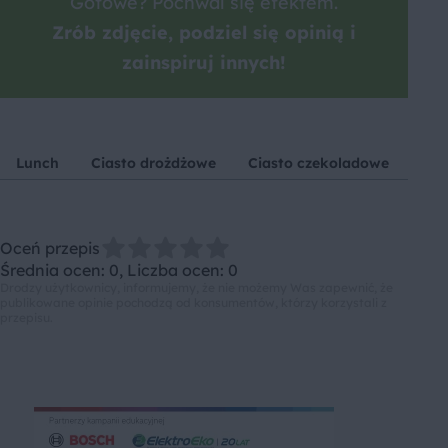
Gotowe? Pochwal się efektem.
Zrób zdjęcie, podziel się opinią i
zainspiruj innych!
Lunch
Ciasto drożdżowe
Ciasto czekoladowe
Jaj
Oceń przepis
Średnia ocen: 0, Liczba ocen: 0
Drodzy użytkownicy, informujemy, że nie możemy Was zapewnić, że
publikowane opinie pochodzą od konsumentów, którzy korzystali z
przepisu.