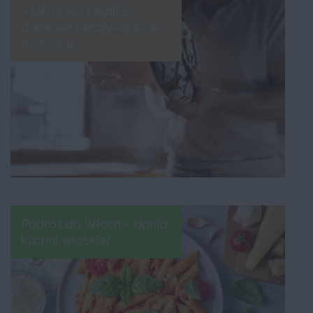
– jak upiec idealne
domowe pieczywo krok
po kroku
Podróż do Włoch – dania
kuchni włoskiej