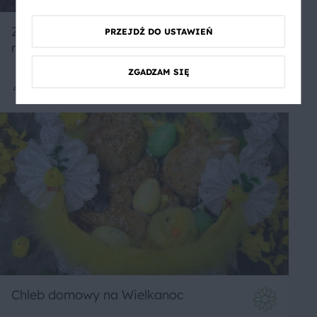
Zapiekane bakłażany kuskusem z
PRZEJDŹ DO USTAWIEŃ
malinam
ZGADZAM SIĘ
Średnie
Chleb domowy na Wielkanoc