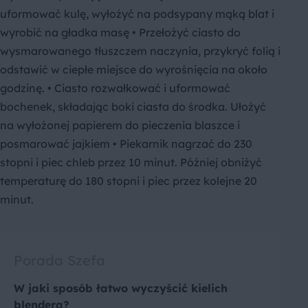
uformować kulę, wyłożyć na podsypany mąką blat i
wyrobić na gładka masę • Przełożyć ciasto do
wysmarowanego tłuszczem naczynia, przykryć folią i
odstawić w ciepłe miejsce do wyrośnięcia na około
godzinę. • Ciasto rozwałkować i uformować
bochenek, składając boki ciasta do środka. Ułożyć
na wyłożonej papierem do pieczenia blaszce i
posmarować jajkiem • Piekarnik nagrzać do 230
stopni i piec chleb przez 10 minut. Później obniżyć
temperaturę do 180 stopni i piec przez kolejne 20
minut.
Porada Szefa
W jaki sposób łatwo wyczyścić kielich
blendera?