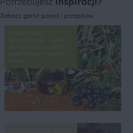
Potrzebujesz
inspiracji?
Zobacz garść porad i przepisów
Smaki Morza
Śródziemnego — lekka i
aromatyczna kuchnia
pełna oliwek i owoców
morza
Zapach świeżego chleba