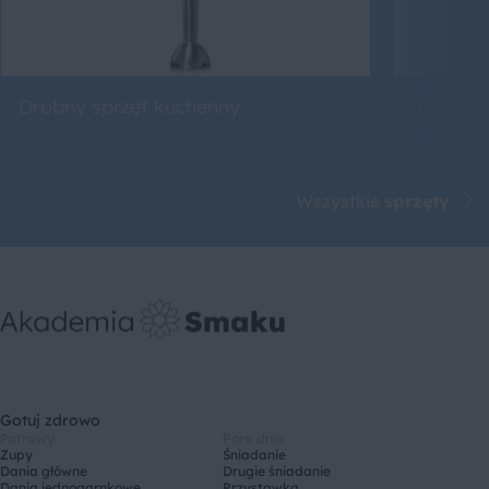
Drobny sprzęt kuchenny
Roboty 
Wszystkie
sprzęty
Gotuj zdrowo
Potrawy
Pora dnia
Zupy
Śniadanie
Dania główne
Drugie śniadanie
Dania jednogarnkowe
Przystawka