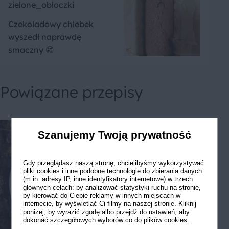
zielone_obloczki
Czekoladowy chlebek
wyszedł naprawdę
smaczny 😁
Powiązane przepisy
Szanujemy Twoją prywatność
Gdy przeglądasz naszą stronę, chcielibyśmy wykorzystywać
pliki cookies i inne podobne technologie do zbierania danych
(m.in. adresy IP, inne identyfikatory internetowe) w trzech
głównych celach: by analizować statystyki ruchu na stronie,
by kierować do Ciebie reklamy w innych miejscach w
internecie, by wyświetlać Ci filmy na naszej stronie. Kliknij
poniżej, by wyrazić zgodę albo przejdź do ustawień, aby
dokonać szczegółowych wyborów co do plików cookies.