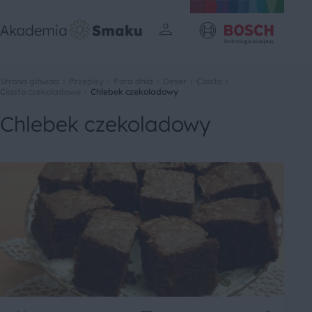
Strona główna
Przepisy
Pora dnia
Deser
Ciasto
Ciasto czekoladowe
Chlebek czekoladowy
Chlebek czekoladowy