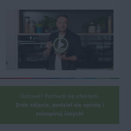
Gotowe? Pochwal się efektem.
Zrób zdjęcie, podziel się opinią i
zainspiruj innych!