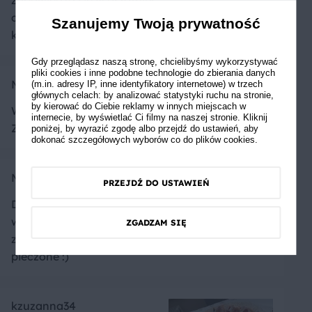
chwili. Sprawdzi sie z
Szanujemy Twoją prywatność
kazdymi owocami :)
Gdy przeglądasz naszą stronę, chcielibyśmy wykorzystywać
pliki cookies i inne podobne technologie do zbierania danych
Monka
(m.in. adresy IP, inne identyfikatory internetowe) w trzech
głównych celach: by analizować statystyki ruchu na stronie,
by kierować do Ciebie reklamy w innych miejscach w
Wspaniałe i wychodzi z mrożonych owoców
internecie, by wyświetlać Ci filmy na naszej stronie. Kliknij
Znam to ciasto z dzieciństwa ❤️
poniżej, by wyrazić zgodę albo przejdź do ustawień, aby
dokonać szczegółowych wyborów co do plików cookies.
MiszelPiszel
PRZEJDŹ DO USTAWIEŃ
Doczytałam właśnie w komentarzu, ze ciasto
wychodzi także z mrożonymi owocami, mam
ZGADZAM SIĘ
zamrożone borówki, ciasto będzie wkrótce
pieczone :)
kzuzanna34