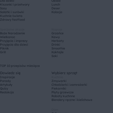
Dla dzieci
Obiad
Kiszonki i przetwory
Lunch
Sosy
Deser
Sałatki i surówki
Kolacja
Kuchnie świata
Zdrowy fastfood
Specjalne okazje
Napoje
Boże Narodzenie
Grzańce
Wielkanoc
Kawy
Przyjęcia i imprezy
Herbaty
Przyjęcia dla dzieci
Drinki
Piknik
Smoothie
Grill
Koktajle
Soki
TOP 10 przepisów miesiąca
Dowiedz się
Wybierz sprzęt
Inspiracje
Kuchnia
Porady
Zmywarki
Artykuły
Chłodziarki i zamrażarki
Quizy
Piekarniki
Redakcja
Płyty grzewcze
Roboty kuchnne
Blendery ręczne i kielichowe
Dom