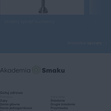
Drobny sprzęt kuchenny
Roboty 
Wszystkie
sprzęty
Gotuj zdrowo
Potrawy
Pora dnia
Zupy
Śniadanie
Dania główne
Drugie śniadanie
Dania jednogarnkowe
Przystawka