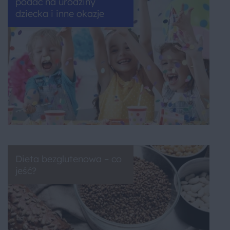
podać na urodziny
dziecka i inne okazje
Dieta bezglutenowa – co
jeść?