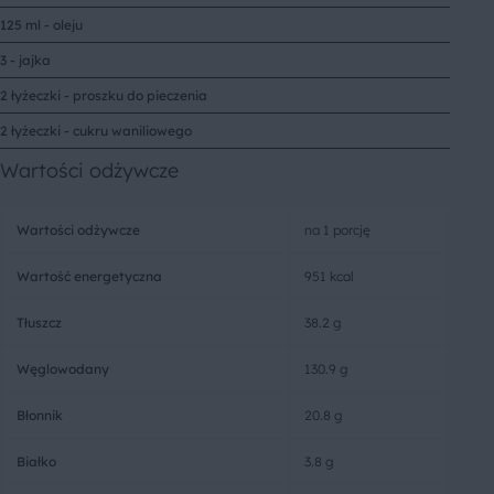
125 ml - oleju
3 - jajka
2 łyżeczki - proszku do pieczenia
2 łyżeczki - cukru waniliowego
Wartości odżywcze
Wartości odżywcze
na 1 porcję
Wartość energetyczna
951 kcal
Tłuszcz
38.2 g
Węglowodany
130.9 g
Błonnik
20.8 g
Białko
3.8 g