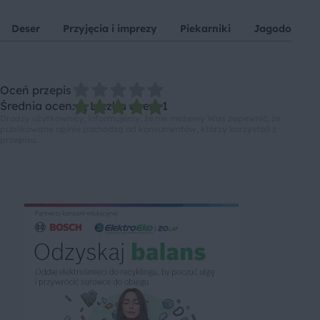
Deser
Przyjęcia i imprezy
Piekarniki
Jagodowe
Oceń przepis
Średnia ocen: 5, Liczba ocen: 1
Drodzy użytkownicy, informujemy, że nie możemy Was zapewnić, że
publikowane opinie pochodzą od konsumentów, którzy korzystali z
przepisu.