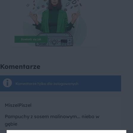
Komentarze
Komentarze tylko dla zalogowanych
MiszelPiszel
Pampuchy z sosem malinowym... niebo w
gębie