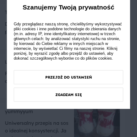
Szanujemy Twoją prywatność
Toporkiewicz
Dużo pracy ale warto bo są
Gdy przeglądasz naszą stronę, chcielibyśmy wykorzystywać
pliki cookies i inne podobne technologie do zbierania danych
pycha
(m.in. adresy IP, inne identyfikatory internetowe) w trzech
głównych celach: by analizować statystyki ruchu na stronie,
by kierować do Ciebie reklamy w innych miejscach w
internecie, by wyświetlać Ci filmy na naszej stronie. Kliknij
poniżej, by wyrazić zgodę albo przejdź do ustawień, aby
dokonać szczegółowych wyborów co do plików cookies.
Lalaxo
Pyszny dodatek do
PRZEJDŹ DO USTAWIEŃ
deserów
ZGADZAM SIĘ
yummyyum
Uniwersalny przepis na sos
o idealnej konsystencji. Ja