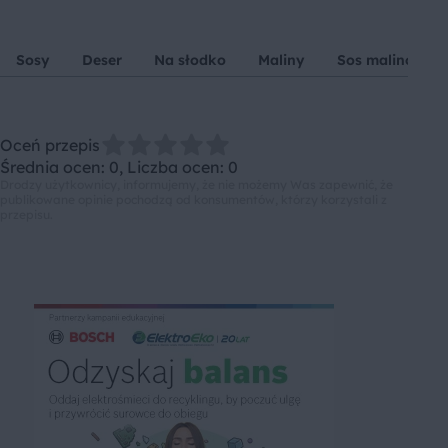
Sosy
Deser
Na słodko
Maliny
Sos malinowy
Oceń przepis
Średnia ocen: 0, Liczba ocen: 0
Drodzy użytkownicy, informujemy, że nie możemy Was zapewnić, że
publikowane opinie pochodzą od konsumentów, którzy korzystali z
przepisu.