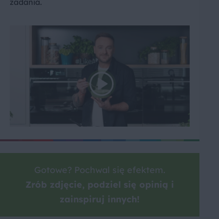
zadania.
Gotowe? Pochwal się efektem.
Zrób zdjęcie, podziel się opinią i
zainspiruj innych!