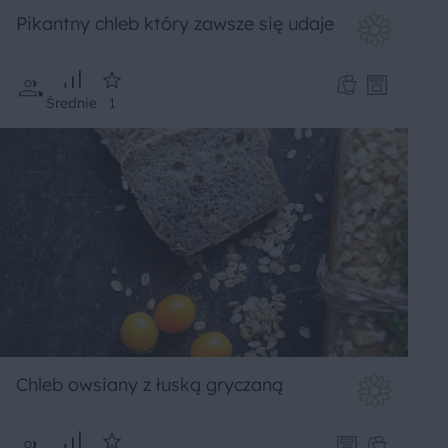
Pikantny chleb który zawsze się udaje
Średnie
1
Chleb owsiany z łuską gryczaną