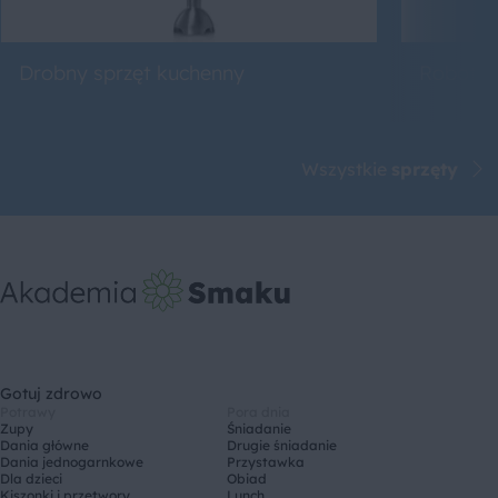
Drobny sprzęt kuchenny
Roboty 
Wszystkie
sprzęty
Gotuj zdrowo
Potrawy
Pora dnia
Zupy
Śniadanie
Dania główne
Drugie śniadanie
Dania jednogarnkowe
Przystawka
Dla dzieci
Obiad
Kiszonki i przetwory
Lunch