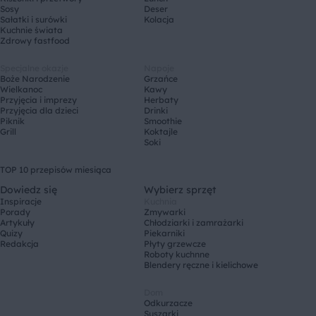
Sosy
Deser
Sałatki i surówki
Kolacja
Kuchnie świata
Zdrowy fastfood
Specjalne okazje
Napoje
Boże Narodzenie
Grzańce
Wielkanoc
Kawy
Przyjęcia i imprezy
Herbaty
Przyjęcia dla dzieci
Drinki
Piknik
Smoothie
Grill
Koktajle
Soki
TOP 10 przepisów miesiąca
Dowiedz się
Wybierz sprzęt
Inspiracje
Kuchnia
Porady
Zmywarki
Artykuły
Chłodziarki i zamrażarki
Quizy
Piekarniki
Redakcja
Płyty grzewcze
Roboty kuchnne
Blendery ręczne i kielichowe
Dom
Odkurzacze
Suszarki