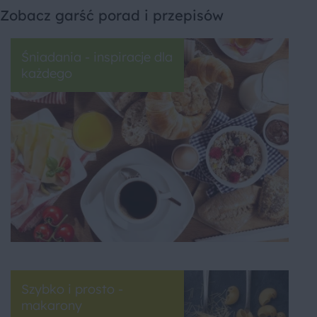
Zobacz garść porad i przepisów
Śniadania - inspiracje dla
każdego
Szybko i prosto -
makarony