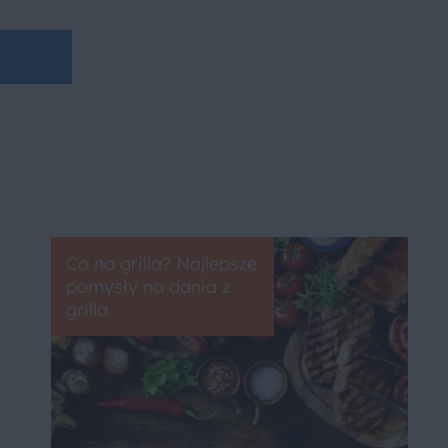
Co na grilla? Najlepsze
pomysły na dania z
grilla