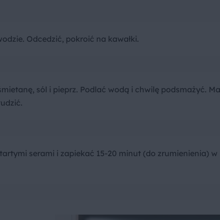
wodzie. Odcedzić, pokroić na kawałki.
mietanę, sól i pieprz. Podlać wodą i chwilę podsmażyć. M
udzić.
artymi serami i zapiekać 15-20 minut (do zrumienienia) w