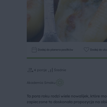
Dodaj do planera posiłków
Dodaj do ul
4
porcje
Średnie
Akademia Smaku
Ta pora roku rodzi wiele nowalijek, które 
zapieczone to doskonała propozycja na obi