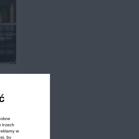
ć
odobne
w trzech
 reklamy w
biad bez mięsa
Kuchnia wegetariańska
Płyty grzewcze
ej, by