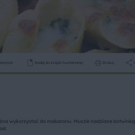
ubionych
Dodaj do książki kucharskiej
Drukuj
można wykorzystać do makaronu. Muszle nadziane botwinką 
ad.