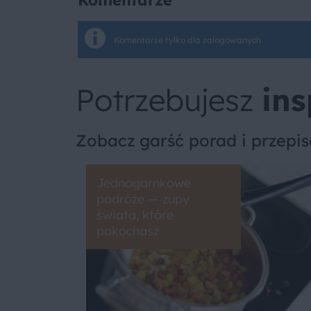
Komentarze
Komentarze tylko dla zalogowanych
Potrzebujesz
ins
Zobacz garść porad i przepi
Jednogarnkowe
podróże — zupy
świata, które
pokochasz