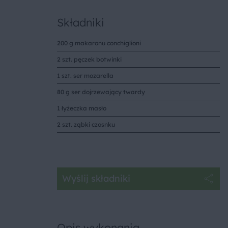
Składniki
200 g makaronu conchiglioni
2 szt. pęczek botwinki
1 szt. ser mozarella
80 g ser dojrzewający twardy
1 łyżeczka masło
2 szt. ząbki czosnku
Wyślij składniki
Opis wykonania