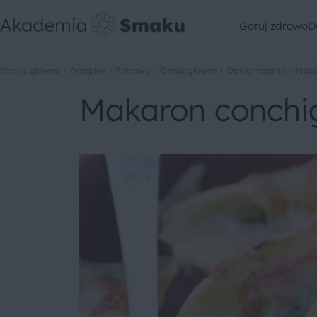
Gotuj zdrowo
D
Strona główna
Przepisy
Potrawy
Dania główne
Dania mączne
Maka
Makaron conchig