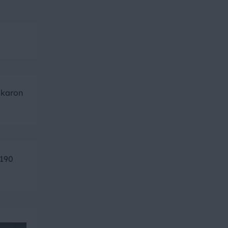
akaron
 190