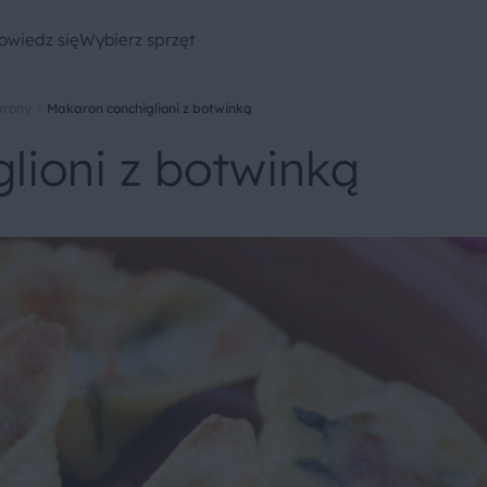
owiedz się
Wybierz sprzęt
rony
Makaron conchiglioni z botwinką
lioni z botwinką