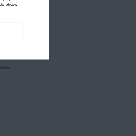
do plików
 którzy