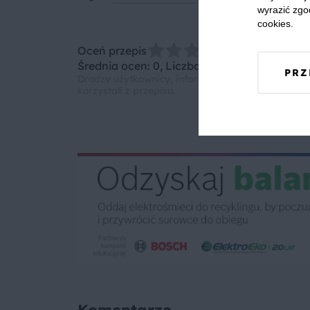
wyrazić zgo
cookies.
Oceń przepis
Średnia ocen: 0, Liczba ocen: 0
PRZ
Drodzy użytkownicy, informujemy, że nie możemy
korzystali z przepisu.