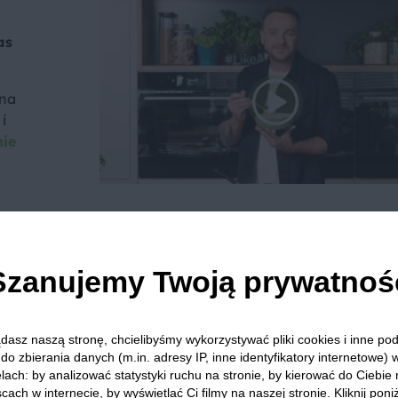
as
 na
i
nie
we? Pochwal się efektem.
Szanujemy Twoją prywatnoś
dziel się opinią i zainspiruj innych!
dasz naszą stronę, chcielibyśmy wykorzystywać pliki cookies i inne p
do zbierania danych (m.in. adresy IP, inne identyfikatory internetowe) 
lach: by analizować statystyki ruchu na stronie, by kierować do Ciebie
Mozzarella
Ser żółty
Czosnek
Kuchnia włoska
O
cach w internecie, by wyświetlać Ci filmy na naszej stronie. Kliknij poniż