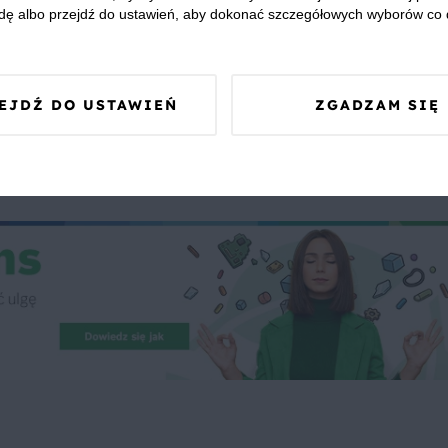
dę albo przejdź do ustawień, aby dokonać szczegółowych wyborów co 
EJDŹ DO USTAWIEŃ
ZGADZAM SIĘ
 Was zapewnić, że publikowane opinie pochodzą od konsumentów,