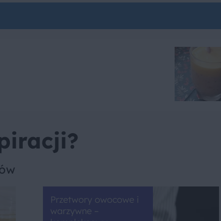
piracji?
sów
Przetwory owocowe i
warzywne –