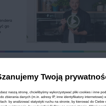
lendera
yć go
o
we? Pochwal się efektem.
dziel się opinią i zainspiruj innych!
Szanujemy Twoją prywatnoś
dasz naszą stronę, chcielibyśmy wykorzystywać pliki cookies i inne p
do zbierania danych (m.in. adresy IP, inne identyfikatory internetowe) 
tyczne
Dla dzieci
Wiórki kokosowe
Przyjęcia i impre
lach: by analizować statystyki ruchu na stronie, by kierować do Ciebie