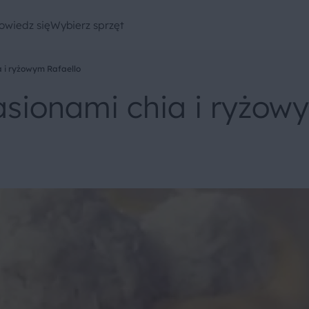
owiedz się
Wybierz sprzęt
a i ryżowym Rafaello
sionami chia i ryżow