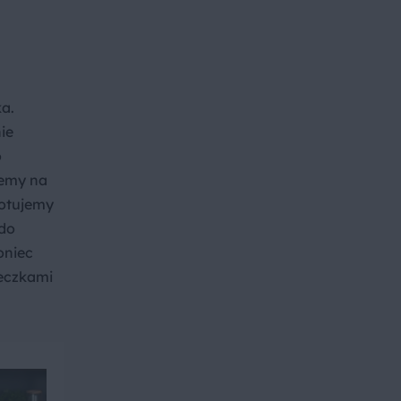
a.
ie
o
jemy na
Gotujemy
 do
oniec
eczkami