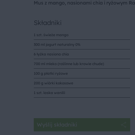
Mus z mango, nasionami chia i ryżowym Ra
Składniki
1 szt. świeże mango
300 ml jogurt naturalny 0%
6 łyżka nasiona chia
700 ml mleko (roślinne lub krowie chude)
100 g płatki ryżowe
200 g wiórki kokosowe
1 szt. laska wanilii
Wyślij składniki