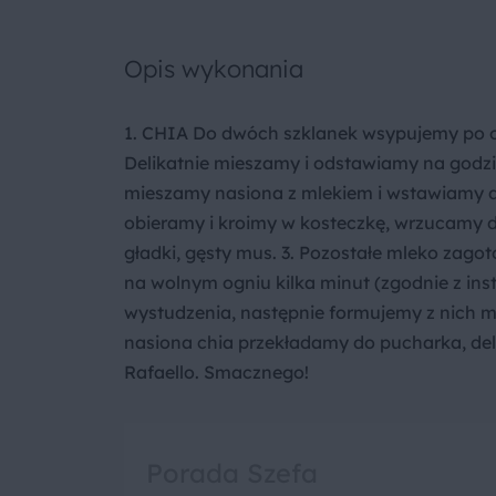
Opis wykonania
1. CHIA Do dwóch szklanek wsypujemy po ok.
Delikatnie mieszamy i odstawiamy na godz
mieszamy nasiona z mlekiem i wstawiamy 
obieramy i kroimy w kosteczkę, wrzucamy d
gładki, gęsty mus. 3. Pozostałe mleko zago
na wolnym ogniu kilka minut (zgodnie z in
wystudzenia, następnie formujemy z nich m
nasiona chia przekładamy do pucharka, d
Rafaello. Smacznego!
Porada Szefa