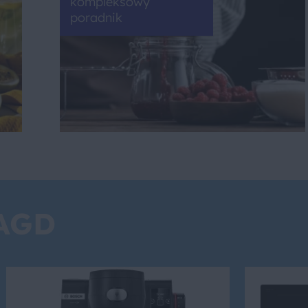
kompleksowy
poradnik
 AGD