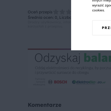
innych miejs
wyrazić zgo
cookies.
Oceń przepis
Średnia ocen: 0, Liczba ocen: 0
Drodzy użytkownicy, informujemy, że nie możemy
korzystali z przepisu.
PRZ
Komentarze