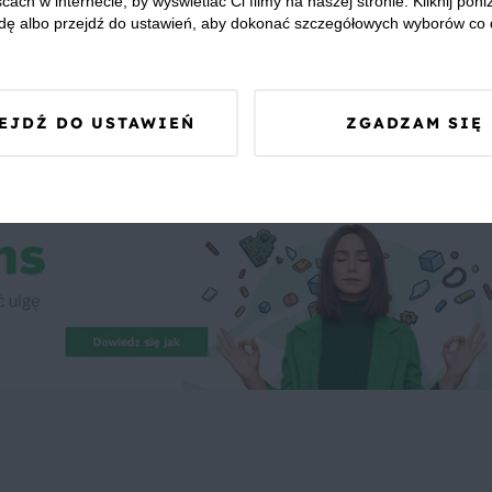
cach w internecie, by wyświetlać Ci filmy na naszej stronie. Kliknij poniż
dę albo przejdź do ustawień, aby dokonać szczegółowych wyborów co 
 Was zapewnić, że publikowane opinie pochodzą od konsumentów,
EJDŹ DO USTAWIEŃ
ZGADZAM SIĘ