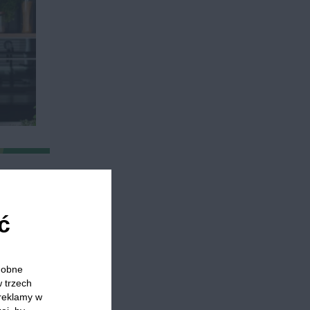
ć
odobne
w trzech
zy
Specjalne okazje
 reklamy w