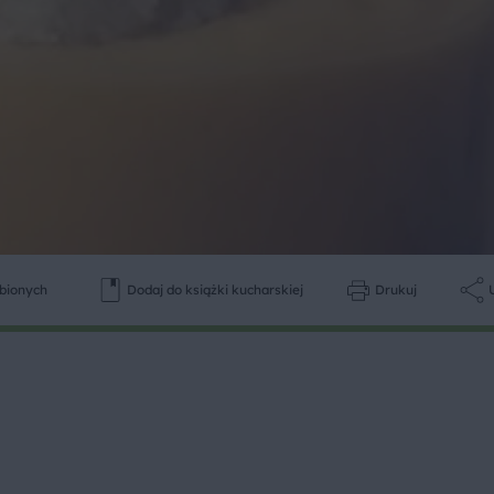
ubionych
Dodaj do książki kucharskiej
Drukuj