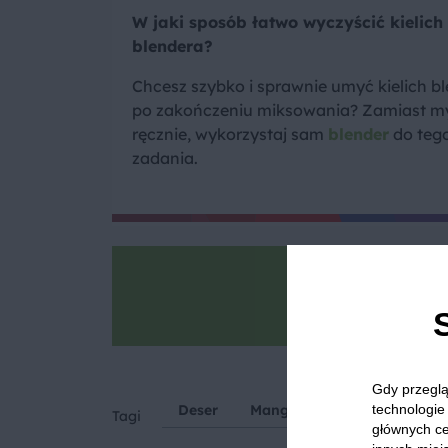
W jaki sposób łatwo wyczyścić kielich
blendera?
Chcesz szybko i sprawnie umyć kielich b
po zakończeniu miksowania? Zamiast m
ręcznie, wykorzystaj sam
blender
do teg
zadania.
Goto
Zrób zdjęcie, po
Gdy przeglą
technologie 
Deser
Mango
Owoce
Egzo
Tagi
głównych ce