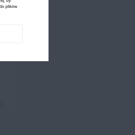
ej, by
do plików
 którzy