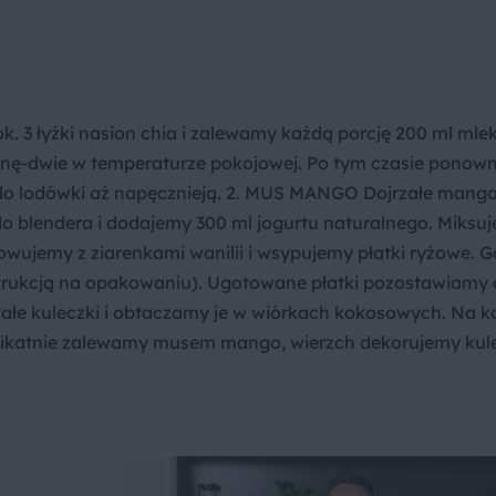
 3 łyżki nasion chia i zalewamy każdą porcję 200 ml mlek
inę-dwie w temperaturze pokojowej. Po tym czasie ponown
do lodówki aż napęcznieją. 2. MUS MANGO Dojrzałe mang
o blendera i dodajemy 300 ml jogurtu naturalnego. Miksu
towujemy z ziarenkami wanilii i wsypujemy płatki ryżowe. 
strukcją na opakowaniu). Ugotowane płatki pozostawiamy
ałe kuleczki i obtaczamy je w wiórkach kokosowych. Na k
elikatnie zalewamy musem mango, wierzch dekorujemy kul