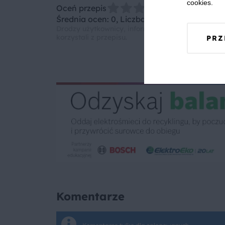
cookies.
Oceń przepis
Średnia ocen: 0, Liczba ocen: 0
Drodzy użytkownicy, informujemy, że nie możemy
korzystali z przepisu.
PRZ
Komentarze