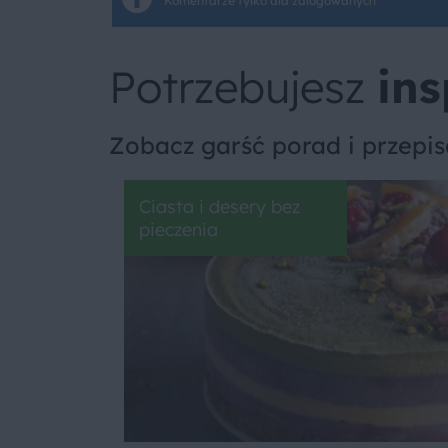
Komentarze tylko dla zalogowanych
Potrzebujesz
ins
Zobacz garść porad i przepi
Ciasta i desery bez
pieczenia