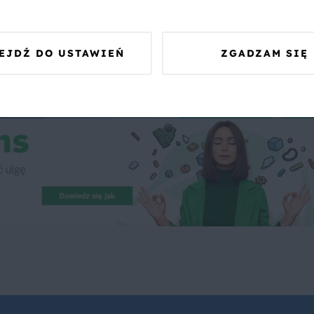
 Was zapewnić, że publikowane opinie pochodzą od konsumentów,
EJDŹ DO USTAWIEŃ
ZGADZAM SIĘ