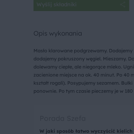
Wyślij składniki
Opis wykonania
Masło klarowane podgrzewamy. Dodajemy m
dodajemy pokruszony węgiel. Mieszamy. Dod
dolewamy ciepłe, ale niegorące mleko. Ugni
zacienione miejsce na ok. 40 minut. Po 40 m
kształt rogali). Posypujemy sezamem. Bułki
ponownie. Po tym czasie pieczemy je w 180 
Porada Szefa
W jaki sposób łatwo wyczyścić kielich