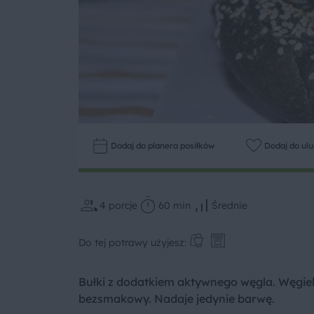
Dodaj do planera posiłków
Dodaj do ul
4
porcje
60 min
Średnie
Do tej potrawy użyjesz:
Bułki z dodatkiem aktywnego węgla. Węgiel 
bezsmakowy. Nadaje jedynie barwę.