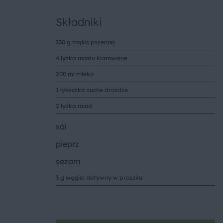
Składniki
330 g mąka pszenna
4 łyżka masło klarowane
200 ml mleko
1 łyżeczka suche drożdże
2 łyżka miód
sól
pieprz
sezam
3 g węgiel aktywny w proszku