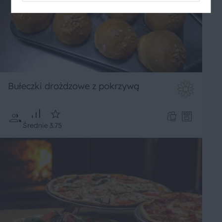
Bułeczki drożdzowe z pokrzywą
Średnie
3.75