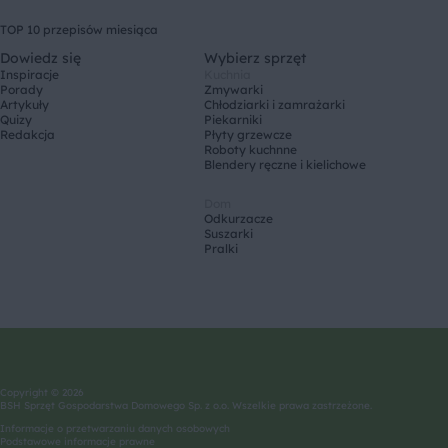
TOP 10 przepisów miesiąca
Dowiedz się
Wybierz sprzęt
Inspiracje
Kuchnia
Porady
Zmywarki
Artykuły
Chłodziarki i zamrażarki
Quizy
Piekarniki
Redakcja
Płyty grzewcze
Roboty kuchnne
Blendery ręczne i kielichowe
Dom
Odkurzacze
Suszarki
Pralki
Copyright © 2026
BSH Sprzęt Gospodarstwa Domowego Sp. z o.o. Wszelkie prawa zastrzeżone.
Informacje o przetwarzaniu danych osobowych
Podstawowe informacje prawne