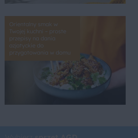
Orientalny smak w
Twojej kuchni – proste
przepisy na dania
azjatyckie do
przygotowania w domu
Wybierz
sprzęt AGD