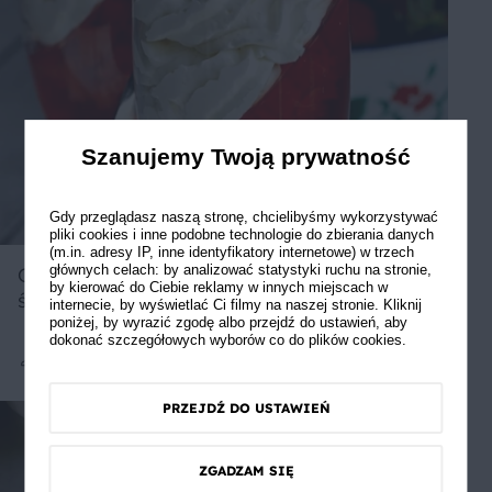
Szanujemy Twoją prywatność
Gdy przeglądasz naszą stronę, chcielibyśmy wykorzystywać
pliki cookies i inne podobne technologie do zbierania danych
(m.in. adresy IP, inne identyfikatory internetowe) w trzech
głównych celach: by analizować statystyki ruchu na stronie,
Galaretka z truskawkami i bitą
by kierować do Ciebie reklamy w innych miejscach w
śmietaną
internecie, by wyświetlać Ci filmy na naszej stronie. Kliknij
poniżej, by wyrazić zgodę albo przejdź do ustawień, aby
dokonać szczegółowych wyborów co do plików cookies.
Średnie
5
PRZEJDŹ DO USTAWIEŃ
ZGADZAM SIĘ