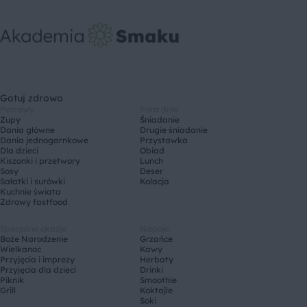
Gotuj zdrowo
Potrawy
Pora dnia
Zupy
Śniadanie
Dania główne
Drugie śniadanie
Dania jednogarnkowe
Przystawka
Dla dzieci
Obiad
Kiszonki i przetwory
Lunch
Sosy
Deser
Sałatki i surówki
Kolacja
Kuchnie świata
Zdrowy fastfood
Specjalne okazje
Napoje
Boże Narodzenie
Grzańce
Wielkanoc
Kawy
Przyjęcia i imprezy
Herbaty
Przyjęcia dla dzieci
Drinki
Piknik
Smoothie
Grill
Koktajle
Soki