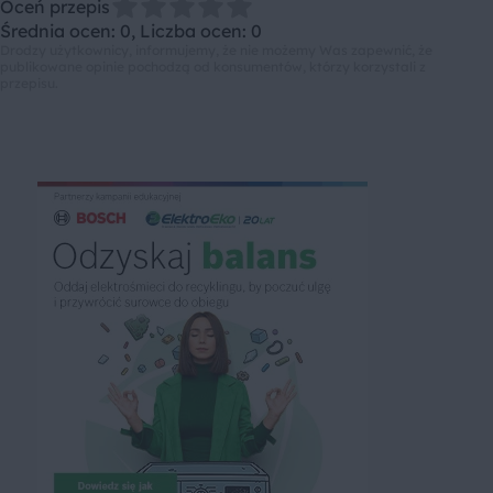
Oceń przepis
Średnia ocen: 0, Liczba ocen: 0
Drodzy użytkownicy, informujemy, że nie możemy Was zapewnić, że
publikowane opinie pochodzą od konsumentów, którzy korzystali z
przepisu.