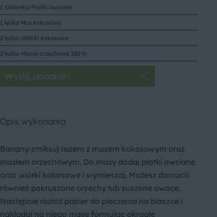
1 szklanka Płatki owsiane
1 łyżka Mus kokosowy
2 łyżka Wiórki kokosowe
2 łyżka Masło orzechowe 100 %
Wyślij składniki
Opis wykonania
Banany zmiksuj razem z musem kokosowym oraz
masłem orzechowym. Do masy dodaj płatki owsiane
oraz wiórki kokosowe i wymieszaj. Możesz dorzucić
również pokruszone orzechy lub suszone owoce.
Następnie rozłóż papier do pieczenia na blaszce i
nakładaj na niego masę formując okrągłe