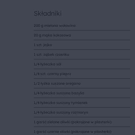
Składniki
200 g mielona wołowina
20 g mąka kokosowa
1 szt. jajko
1 szt. ząbek czosnku
1/4 łyżeczka sól
1/4 szt. czarny pieprz
1/2 łyżka suszone oregano
1/4 łyżeczka suszona bazylia
1/4 łyżeczka suszony tymianek
1/4 łyżeczka suszony rozmaryn
1 garść zielone oliwki (pokrojone w plasterki)
1 garść czarne oliwki (pokrojone w plasterki)