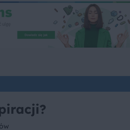
piracji?
sów