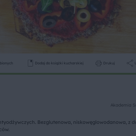
ubionych
Dodaj do książki kucharskiej
Drukuj
Akademia 
 antyodżywczych. Bezglutenowa, niskowęglowodanowa, z d
wców.