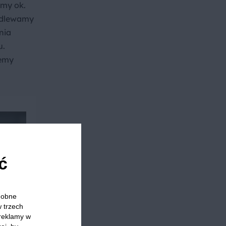
emy ok.
 Odlewamy
nia
u.
jemy
ć
odobne
w trzech
 reklamy w