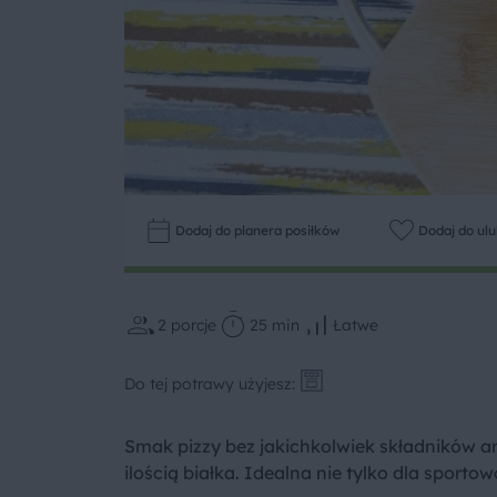
Dodaj do planera posiłków
Dodaj do ul
2
porcje
25 min
Łatwe
Do tej potrawy użyjesz:
Smak pizzy bez jakichkolwiek składników
ilością białka. Idealna nie tylko dla sporto