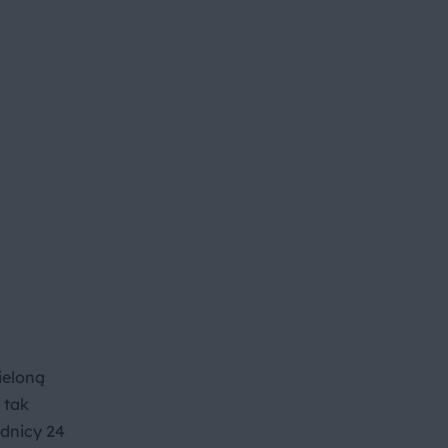
ieloną
 tak
ednicy 24