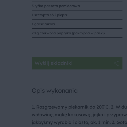
5 łyżka passata pomidorowa
1 szczypta sól i pieprz
1 garść rukola
20 g czerwona papryka (pokrojona w paski)
Wyślij składniki
Opis wykonania
1. Rozgrzewamy piekarnik do 200͒ C. 2. W 
wołowinę, mąkę kokosową, jajko i przyprawy
jakbyśmy wyrabiali ciasto, ok. 1 min. 3. Go