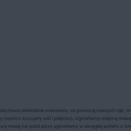
dużej misce dokładnie mieszamy, za pomocą naszych rąk, m
 (oprócz szczypty soli i pieprzu). Ugniatamy mięsną masę
tową masę na spód pizzy ugniatamy w okrągłej patelni o śr