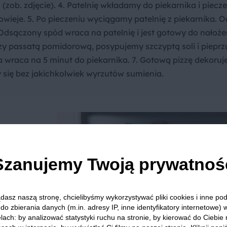
(zob. zdjęcie). 4. Patelnię wkładamy do piekarnika i piecz
owieje. 5. Po pieczeniu wyciągamy patelnię z piekarnika.
 Odsączony spód wraca na patelnię i jest gotowy do nałoże
 passatą pomidorową, posypujemy szczyptą soli i pieprz
 wraca na 5 minut do piekarnika. 7. Gotową pizzę dekoru
się bez jakichkolwiek wyrzutów sumienia.
as
Szanujemy Twoją prywatnoś
 na
i
nie
dasz naszą stronę, chcielibyśmy wykorzystywać pliki cookies i inne p
do zbierania danych (m.in. adresy IP, inne identyfikatory internetowe) 
lach: by analizować statystyki ruchu na stronie, by kierować do Ciebie