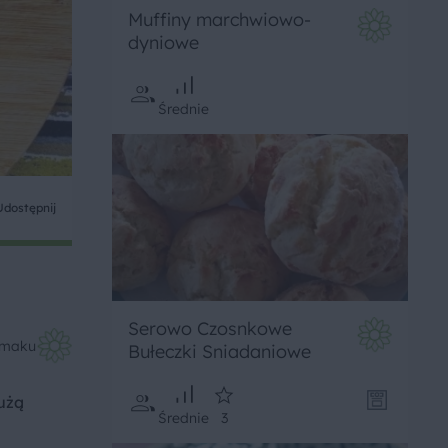
Muffiny marchwiowo-
dyniowe
Średnie
Udostępnij
Serowo Czosnkowe
Smaku
Bułeczki Sniadaniowe
użą
Średnie
3