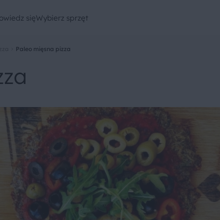
owiedz się
Wybierz sprzęt
zza
Paleo mięsna pizza
zza