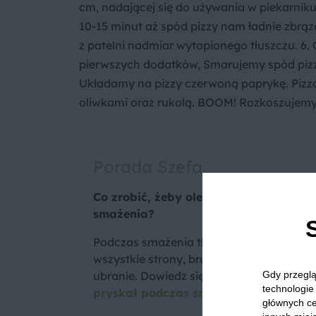
cm, nadającej się do używania w piekarniku 
10-15 minut aż spód pizzy nam ładnie zbrąz
z patelni nadmiar wytopionego tłuszczu. 6.
pierwszych dodatków, Smarujemy spód pizzy
Układamy na pizzy czerwoną paprykę. Pizza
oliwkami oraz rukolą. BOOM! Rozkoszujemy 
Porada Szefa
Co zrobić, żeby olej nie pryskał podcz
smażenia?
Podczas smażenia tłuszcz często pryska
wszystkie strony, brudząc kuchenkę, blat 
ubranie. Dowiedz się co zrobić żeby
olej 
Gdy przeglą
technologie 
pryskał podczas smażenia
.
głównych ce