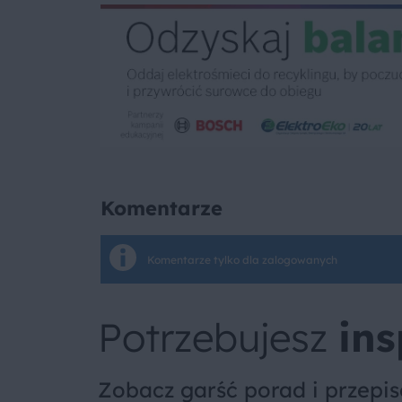
Komentarze
Komentarze tylko dla zalogowanych
Potrzebujesz
ins
Zobacz garść porad i przepi