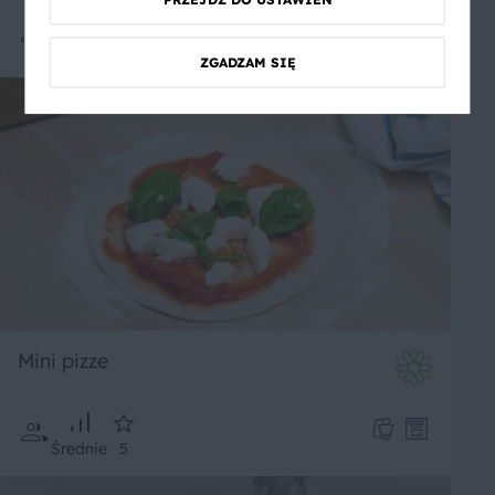
PRZEJDŹ DO USTAWIEŃ
Średnie
ZGADZAM SIĘ
Mini pizze
Średnie
5