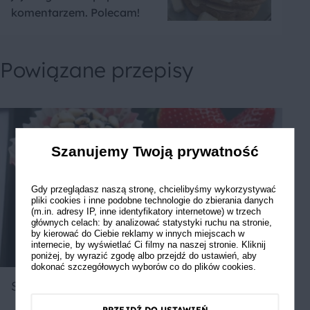
komentarzem. Polecam!
Powiązane przepisy
Szanujemy Twoją prywatność
Gdy przeglądasz naszą stronę, chcielibyśmy wykorzystywać
pliki cookies i inne podobne technologie do zbierania danych
(m.in. adresy IP, inne identyfikatory internetowe) w trzech
głównych celach: by analizować statystyki ruchu na stronie,
by kierować do Ciebie reklamy w innych miejscach w
internecie, by wyświetlać Ci filmy na naszej stronie. Kliknij
poniżej, by wyrazić zgodę albo przejdź do ustawień, aby
dokonać szczegółowych wyborów co do plików cookies.
Szyszunie