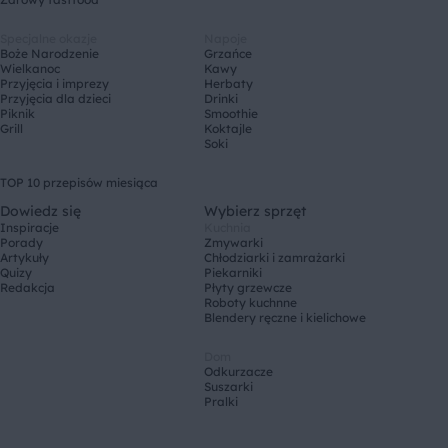
Specjalne okazje
Napoje
Boże Narodzenie
Grzańce
Wielkanoc
Kawy
Przyjęcia i imprezy
Herbaty
Przyjęcia dla dzieci
Drinki
Piknik
Smoothie
Grill
Koktajle
Soki
TOP 10 przepisów miesiąca
Dowiedz się
Wybierz sprzęt
Inspiracje
Kuchnia
Porady
Zmywarki
Artykuły
Chłodziarki i zamrażarki
Quizy
Piekarniki
Redakcja
Płyty grzewcze
Roboty kuchnne
Blendery ręczne i kielichowe
Dom
Odkurzacze
Suszarki
Pralki