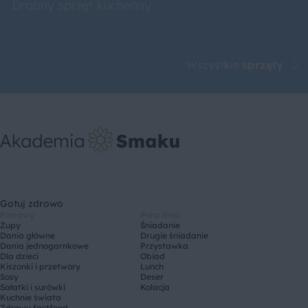
Drobny sprzęt kuchenny
Roboty 
Wszystkie
sprzęty
Gotuj zdrowo
Potrawy
Pora dnia
Zupy
Śniadanie
Dania główne
Drugie śniadanie
Dania jednogarnkowe
Przystawka
Dla dzieci
Obiad
Kiszonki i przetwory
Lunch
Sosy
Deser
Sałatki i surówki
Kolacja
Kuchnie świata
Zdrowy fastfood