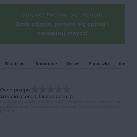
Gotowe? Pochwal się efektem.
Zrób zdjęcie, podziel się opinią i
zainspiruj innych!
Dla dzieci
Śniadanie
Deser
Placuszki
Kasza m
Oceń przepis
Średnia ocen: 0, Liczba ocen: 0
Drodzy użytkownicy, informujemy, że nie możemy Was zapewnić, że
publikowane opinie pochodzą od konsumentów, którzy korzystali z
przepisu.