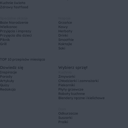
Kuchnie świata
Zdrowy fastfood
Specjalne okazje
Napoje
Boże Narodzenie
Grzańce
Wielkanoc
Kawy
Przyjęcia i imprezy
Herbaty
Przyjęcia dla dzieci
Drinki
Piknik
Smoothie
Grill
Koktajle
Soki
TOP 10 przepisów miesiąca
Dowiedz się
Wybierz sprzęt
Inspiracje
Kuchnia
Porady
Zmywarki
Artykuły
Chłodziarki i zamrażarki
Quizy
Piekarniki
Redakcja
Płyty grzewcze
Roboty kuchnne
Blendery ręczne i kielichowe
Dom
Odkurzacze
Suszarki
Pralki