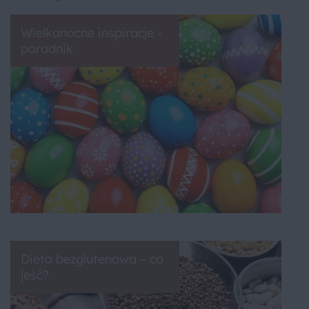
Wielkanocne inspiracje -
poradnik
Dieta bezglutenowa – co
jeść?