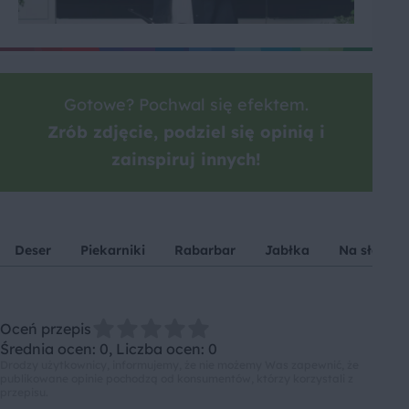
Gotowe? Pochwal się efektem.
Zrób zdjęcie, podziel się opinią i
zainspiruj innych!
Deser
Piekarniki
Rabarbar
Jabłka
Na słodko
Oceń przepis
Średnia ocen: 0, Liczba ocen: 0
Drodzy użytkownicy, informujemy, że nie możemy Was zapewnić, że
publikowane opinie pochodzą od konsumentów, którzy korzystali z
przepisu.