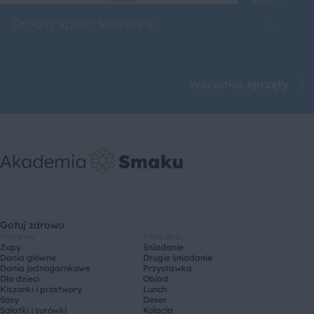
Drobny sprzęt kuchenny
Roboty 
Wszystkie
sprzęty
Gotuj zdrowo
Potrawy
Pora dnia
Zupy
Śniadanie
Dania główne
Drugie śniadanie
Dania jednogarnkowe
Przystawka
Dla dzieci
Obiad
Kiszonki i przetwory
Lunch
Sosy
Deser
Sałatki i surówki
Kolacja