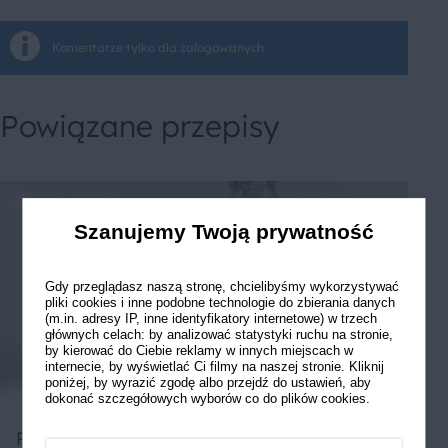
Komentarze tylko dla zalogowanych
Powiązane przepisy
Szanujemy Twoją prywatność
Gdy przeglądasz naszą stronę, chcielibyśmy wykorzystywać
pliki cookies i inne podobne technologie do zbierania danych
(m.in. adresy IP, inne identyfikatory internetowe) w trzech
głównych celach: by analizować statystyki ruchu na stronie,
by kierować do Ciebie reklamy w innych miejscach w
internecie, by wyświetlać Ci filmy na naszej stronie. Kliknij
poniżej, by wyrazić zgodę albo przejdź do ustawień, aby
dokonać szczegółowych wyborów co do plików cookies.
Pikantny chleb który zawsze się udaje