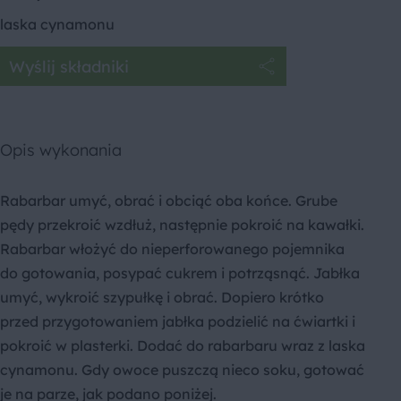
laska cynamonu
Wyślij składniki
Opis wykonania
Rabarbar umyć, obrać i obciąć oba końce. Grube
pędy przekroić wzdłuż, następnie pokroić na kawałki.
Rabarbar włożyć do nieperforowanego pojemnika
do gotowania, posypać cukrem i potrząsnąć. Jabłka
umyć, wykroić szypułkę i obrać. Dopiero krótko
przed przygotowaniem jabłka podzielić na ćwiartki i
pokroić w plasterki. Dodać do rabarbaru wraz z laska
cynamonu. Gdy owoce puszczą nieco soku, gotować
je na parze, jak podano poniżej.