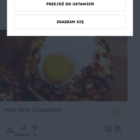
PRZEJDŹ DO USTAWIEŃ
Średnie
1
ZGADZAM SIĘ
Mini tarty z boczkiem
Średnie
5