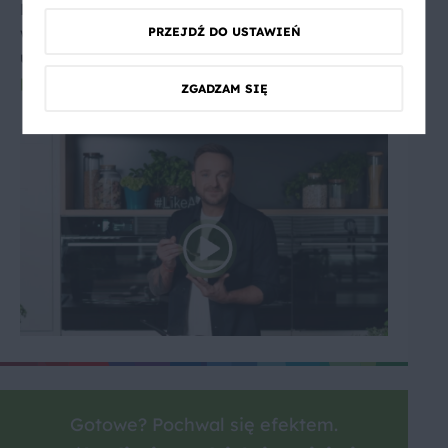
Podczas smażenia tłuszcz często pryska na
wszystkie strony, brudząc kuchenkę, blat i
PRZEJDŹ DO USTAWIEŃ
ubranie. Dowiedz się co zrobić żeby
olej nie
pryskał podczas smażenia
.
ZGADZAM SIĘ
Gotowe? Pochwal się efektem.