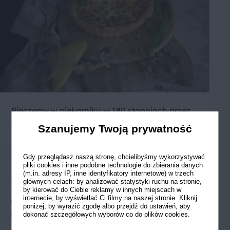
Pieczemy w piekarniku w 180 stopniach przez
ok. 45 minut, góra-dół, do zarumieniania.
Szanujemy Twoją prywatność
Gdy przeglądasz naszą stronę, chcielibyśmy wykorzystywać
pliki cookies i inne podobne technologie do zbierania danych
(m.in. adresy IP, inne identyfikatory internetowe) w trzech
Porada Szefa
głównych celach: by analizować statystyki ruchu na stronie,
by kierować do Ciebie reklamy w innych miejscach w
internecie, by wyświetlać Ci filmy na naszej stronie. Kliknij
Co zrobić, żeby olej nie pryskał podczas
poniżej, by wyrazić zgodę albo przejdź do ustawień, aby
smażenia?
dokonać szczegółowych wyborów co do plików cookies.