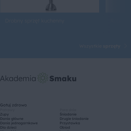
Drobny sprzęt kuchenny
Roboty 
Wszystkie
sprzęty
Gotuj zdrowo
Potrawy
Pora dnia
Zupy
Śniadanie
Dania główne
Drugie śniadanie
Dania jednogarnkowe
Przystawka
Dla dzieci
Obiad