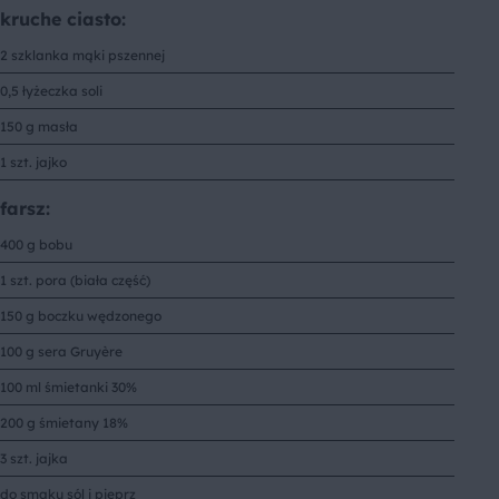
kruche ciasto:
2 szklanka mąki pszennej
0,5 łyżeczka soli
150 g masła
1 szt. jajko
farsz:
400 g bobu
1 szt. pora (biała część)
150 g boczku wędzonego
100 g sera Gruyère
100 ml śmietanki 30%
200 g śmietany 18%
3 szt. jajka
do smaku sól i pieprz