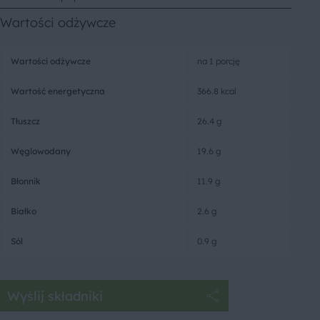
Wartości odżywcze
Wartości odżywcze
na 1 porcję
Wartość energetyczna
366.8 kcal
Tłuszcz
26.4 g
Węglowodany
19.6 g
Błonnik
11.9 g
Białko
2.6 g
Sól
0.9 g
Wyślij składniki