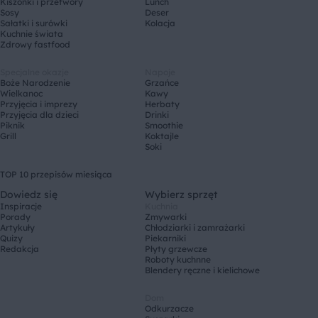
Kiszonki i przetwory
Lunch
Sosy
Deser
Sałatki i surówki
Kolacja
Kuchnie świata
Zdrowy fastfood
Specjalne okazje
Napoje
Boże Narodzenie
Grzańce
Wielkanoc
Kawy
Przyjęcia i imprezy
Herbaty
Przyjęcia dla dzieci
Drinki
Piknik
Smoothie
Grill
Koktajle
Soki
TOP 10 przepisów miesiąca
Dowiedz się
Wybierz sprzęt
Inspiracje
Kuchnia
Porady
Zmywarki
Artykuły
Chłodziarki i zamrażarki
Quizy
Piekarniki
Redakcja
Płyty grzewcze
Roboty kuchnne
Blendery ręczne i kielichowe
Dom
Odkurzacze