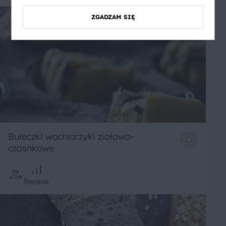
ZGADZAM SIĘ
Bułeczki wachlarzyki ziołowo-
czosnkowe
Średnie