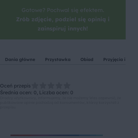
Gotowe? Pochwal się efektem.
Zrób zdjęcie, podziel się opinią i
zainspiruj innych!
Dania główne
Przystawka
Obiad
Przyjęcia i impr
Oceń przepis
Średnia ocen: 0, Liczba ocen: 0
Drodzy użytkownicy, informujemy, że nie możemy Was zapewnić, że
publikowane opinie pochodzą od konsumentów, którzy korzystali z
przepisu.