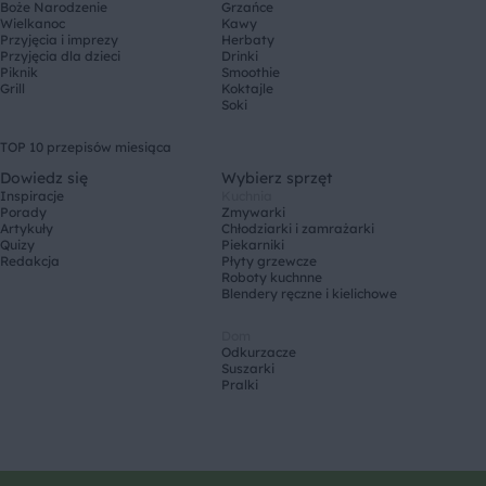
Boże Narodzenie
Grzańce
Wielkanoc
Kawy
Przyjęcia i imprezy
Herbaty
Przyjęcia dla dzieci
Drinki
Piknik
Smoothie
Grill
Koktajle
Soki
TOP 10 przepisów miesiąca
Dowiedz się
Wybierz sprzęt
Inspiracje
Kuchnia
Porady
Zmywarki
Artykuły
Chłodziarki i zamrażarki
Quizy
Piekarniki
Redakcja
Płyty grzewcze
Roboty kuchnne
Blendery ręczne i kielichowe
Dom
Odkurzacze
Suszarki
Pralki