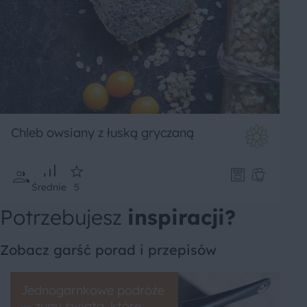
Chleb owsiany z łuską gryczaną
Średnie
5
Potrzebujesz
inspiracji?
Zobacz garść porad i przepisów
Jednogarnkowe podróże
— zupy świata, które