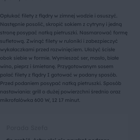
Opłukać filety z flądry w zimnej wodzie i osuszyć.
Następnie posolić, skropić sokiem z cytryny i jedną
stronę posypać natką pietruszki. Nasmarować formę
sufletową. Zwinąć filety w ruloniki i zabezpieczyć
wykałaczkami przed rozwinięciem. Ułożyć ścisłe
obok siebie w formie. Wymieszać ser, masło, białe
wino, pieprz i śmietanę. Przygotowanym sosem
polać filety z flądry I gotować w podany sposób.
Przed podaniem posypać natką pietruszki. Sposób
nastawiania: grill o dużej powierzchni średnio oraz
mikrofalówka 600 W, 12 17 minut.
Porada Szefa