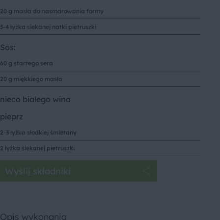
20 g masła do nasmarowania formy
3-4 łyżka siekanej natki pietruszki
Sos:
60 g startego sera
20 g miękkiego masła
nieco białego wina
pieprz
2-3 łyżka słodkiej śmietany
2 łyżka siekanej pietruszki
Wyślij składniki
Opis wykonania