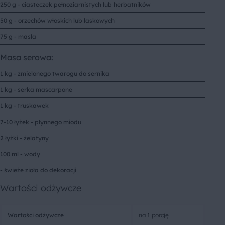
250 g - ciasteczek pełnoziarnistych lub herbatników
50 g - orzechów włoskich lub laskowych
75 g - masła
Masa serowa:
1 kg - zmielonego twarogu do sernika
1 kg - serka mascarpone
1 kg - truskawek
7-10 łyżek - płynnego miodu
2 łyżki - żelatyny
100 ml - wody
- świeże zioła do dekoracji
Wartości odżywcze
Wartości odżywcze
na 1 porcję