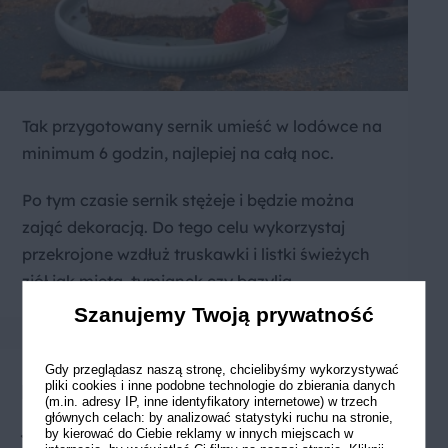
Tak przygotowany sernik umieść w lodówce na
minimum 6 godzin, najlepiej na całą noc.
Po tym czasie sernik stężeje i będzie można
zająć dekoracją. Do tego celu wykorzystaj
przekrojone wzdłuż truskawki i listki świeżych
ziół jak mięta, tymianek czy bazylia.
Szanujemy Twoją prywatność
Gdy przeglądasz naszą stronę, chcielibyśmy wykorzystywać
pliki cookies i inne podobne technologie do zbierania danych
Porada Szefa
(m.in. adresy IP, inne identyfikatory internetowe) w trzech
głównych celach: by analizować statystyki ruchu na stronie,
Jak ubić pianę z białek, żeby nie opadła?
by kierować do Ciebie reklamy w innych miejscach w