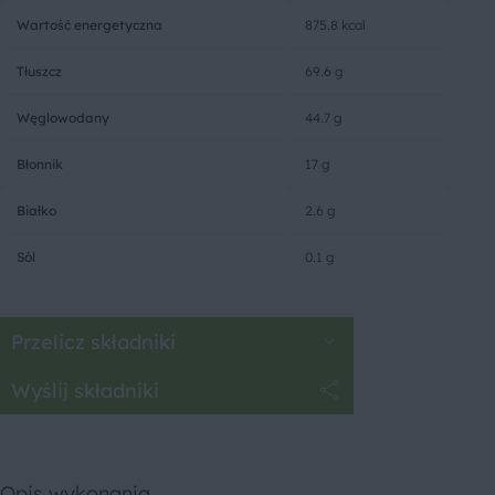
Wartość energetyczna
875.8 kcal
Tłuszcz
69.6 g
Węglowodany
44.7 g
Błonnik
17 g
Białko
2.6 g
Sól
0.1 g
Przelicz składniki
Wyślij składniki
Opis wykonania