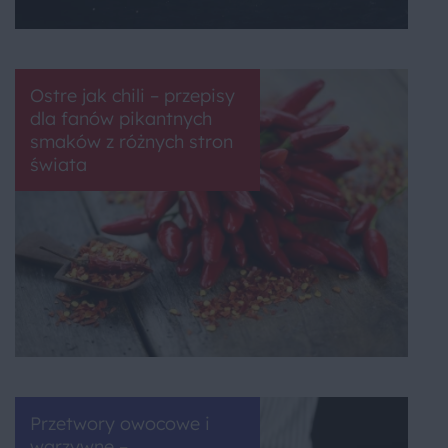
Ostre jak chili – przepisy
dla fanów pikantnych
smaków z różnych stron
świata
Przetwory owocowe i
warzywne –