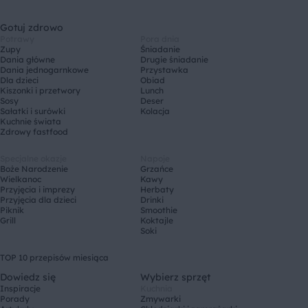
Gotuj zdrowo
Potrawy
Pora dnia
Zupy
Śniadanie
Dania główne
Drugie śniadanie
Dania jednogarnkowe
Przystawka
Dla dzieci
Obiad
Kiszonki i przetwory
Lunch
Sosy
Deser
Sałatki i surówki
Kolacja
Kuchnie świata
Zdrowy fastfood
Specjalne okazje
Napoje
Boże Narodzenie
Grzańce
Wielkanoc
Kawy
Przyjęcia i imprezy
Herbaty
Przyjęcia dla dzieci
Drinki
Piknik
Smoothie
Grill
Koktajle
Soki
TOP 10 przepisów miesiąca
Dowiedz się
Wybierz sprzęt
Inspiracje
Kuchnia
Porady
Zmywarki