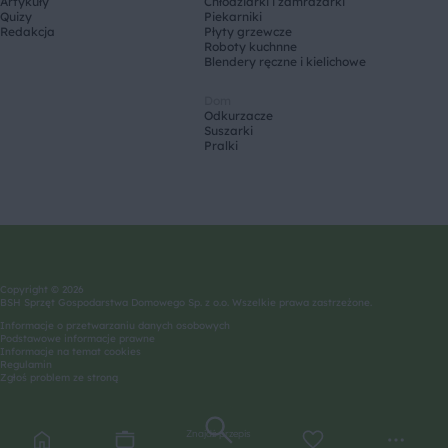
Artykuły
Chłodziarki i zamrażarki
Quizy
Piekarniki
Redakcja
Płyty grzewcze
Roboty kuchnne
Blendery ręczne i kielichowe
Dom
Odkurzacze
Suszarki
Pralki
Copyright © 2026
BSH Sprzęt Gospodarstwa Domowego Sp. z o.o. Wszelkie prawa zastrzeżone.
Informacje o przetwarzaniu danych osobowych
Podstawowe informacje prawne
Informacje na temat cookies
Regulamin
Zgłoś problem ze stroną
Znajdź przepis