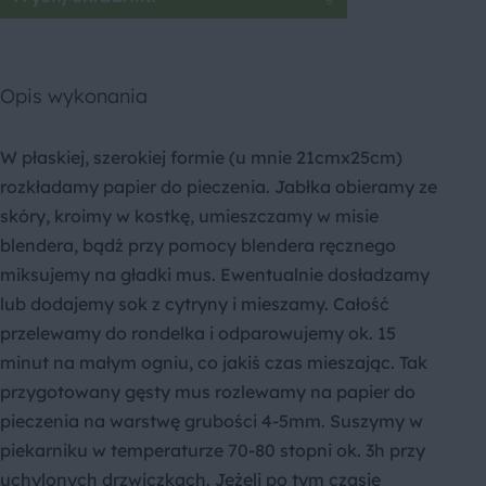
Opis wykonania
W płaskiej, szerokiej formie (u mnie 21cmx25cm)
rozkładamy papier do pieczenia. Jabłka obieramy ze
skóry, kroimy w kostkę, umieszczamy w misie
blendera, bądź przy pomocy blendera ręcznego
miksujemy na gładki mus. Ewentualnie dosładzamy
lub dodajemy sok z cytryny i mieszamy. Całość
przelewamy do rondelka i odparowujemy ok. 15
minut na małym ogniu, co jakiś czas mieszając. Tak
przygotowany gęsty mus rozlewamy na papier do
pieczenia na warstwę grubości 4-5mm. Suszymy w
piekarniku w temperaturze 70-80 stopni ok. 3h przy
uchylonych drzwiczkach. Jeżeli po tym czasie