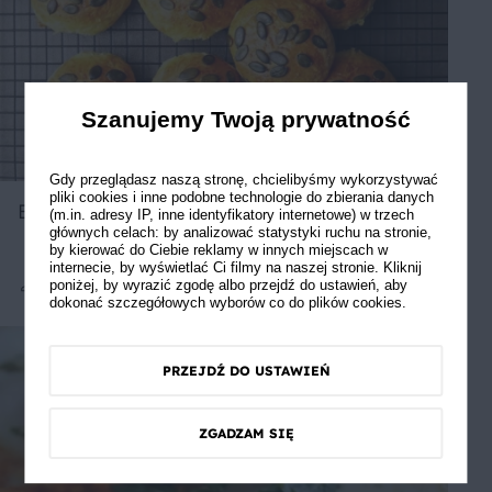
Szanujemy Twoją prywatność
Gdy przeglądasz naszą stronę, chcielibyśmy wykorzystywać
pliki cookies i inne podobne technologie do zbierania danych
Bułki dyniowe
(m.in. adresy IP, inne identyfikatory internetowe) w trzech
głównych celach: by analizować statystyki ruchu na stronie,
by kierować do Ciebie reklamy w innych miejscach w
internecie, by wyświetlać Ci filmy na naszej stronie. Kliknij
poniżej, by wyrazić zgodę albo przejdź do ustawień, aby
Średnie
3.67
dokonać szczegółowych wyborów co do plików cookies.
PRZEJDŹ DO USTAWIEŃ
ZGADZAM SIĘ