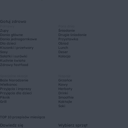
Gotuj zdrowo
Potrawy
Pora dnia
Zupy
Śniadanie
Dania główne
Drugie śniadanie
Dania jednogarnkowe
Przystawka
Dla dzieci
Obiad
Kiszonki i przetwory
Lunch
Sosy
Deser
Sałatki i surówki
Kolacja
Kuchnie świata
Zdrowy fastfood
Specjalne okazje
Napoje
Boże Narodzenie
Grzańce
Wielkanoc
Kawy
Przyjęcia i imprezy
Herbaty
Przyjęcia dla dzieci
Drinki
Piknik
Smoothie
Grill
Koktajle
Soki
TOP 10 przepisów miesiąca
Dowiedz się
Wybierz sprzęt