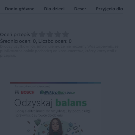
Dania główne
Dla dzieci
Deser
Przyjęcia dla dziec
Oceń przepis
Średnia ocen: 0, Liczba ocen: 0
Drodzy użytkownicy, informujemy, że nie możemy Was zapewnić, że
publikowane opinie pochodzą od konsumentów, którzy korzystali z
przepisu.