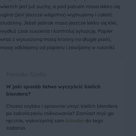
wierzch jest już suchy, a pod palcem masa lekko się
ugina (jest jeszcze wilgotna) wyjmujemy i całość
studzimy. Jeżeli jednak masa jeszcze lekko się klei,
wydłuż czas suszenia i kontroluj sytuację. Papier
wraz z wysuszoną masą kroimy na długie paski,
masę odklejamy od papieru i zawijamy w ruloniki.
Porada Szefa
W jaki sposób łatwo wyczyścić kielich
blendera?
Chcesz szybko i sprawnie umyć kielich blendera
po zakończeniu miksowania? Zamiast myć go
ręcznie, wykorzystaj sam
blender
do tego
zadania.