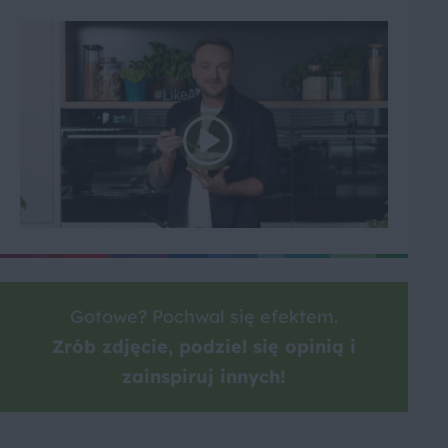
Gotowe? Pochwal się efektem.
Zrób zdjęcie, podziel się opinią i
zainspiruj innych!