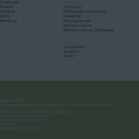
Inspiracje
Kuchnia
Porady
Zmywarki
Artykuły
Chłodziarki i zamrażarki
Quizy
Piekarniki
Redakcja
Płyty grzewcze
Roboty kuchnne
Blendery ręczne i kielichowe
Dom
Odkurzacze
Suszarki
Pralki
Copyright © 2026
BSH Sprzęt Gospodarstwa Domowego Sp. z o.o. Wszelkie prawa zastrzeżone.
Informacje o przetwarzaniu danych osobowych
Podstawowe informacje prawne
Informacje na temat cookies
Regulamin
Zgłoś problem ze stroną