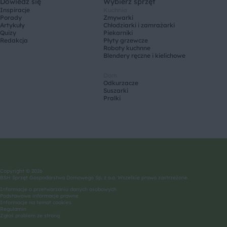
Dowiedz się
Wybierz sprzęt
Inspiracje
Kuchnia
Porady
Zmywarki
Artykuły
Chłodziarki i zamrażarki
Quizy
Piekarniki
Redakcja
Płyty grzewcze
Roboty kuchnne
Blendery ręczne i kielichowe
Dom
Odkurzacze
Suszarki
Pralki
Copyright © 2026
BSH Sprzęt Gospodarstwa Domowego Sp. z o.o. Wszelkie prawa zastrzeżone.
Informacje o przetwarzaniu danych osobowych
Podstawowe informacje prawne
Informacje na temat cookies
Regulamin
Zgłoś problem ze stroną