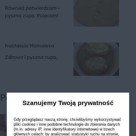
Również potwierdzam -
pyszna zupa. Polecam!
Nastassia Mamaieva
Zdrowa i pyszna zupa.
Powiązane przepisy
Szanujemy Twoją prywatność
Gdy przeglądasz naszą stronę, chcielibyśmy wykorzystywać
pliki cookies i inne podobne technologie do zbierania danych
(m.in. adresy IP, inne identyfikatory internetowe) w trzech
głównych celach: by analizować statystyki ruchu na stronie,