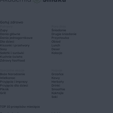
Gotuj zdrowo
Potrawy
Pora dnia
Zupy
Śniadanie
Dania główne
Drugie śniadanie
Dania jednogarnkowe
Przystawka
Dla dzieci
Obiad
Kiszonki i przetwory
Lunch
Sosy
Deser
Sałatki i surówki
Kolacja
Kuchnie świata
Zdrowy fastfood
Specjalne okazje
Napoje
Boże Narodzenie
Grzańce
Wielkanoc
Kawy
Przyjęcia i imprezy
Herbaty
Przyjęcia dla dzieci
Drinki
Piknik
Smoothie
Grill
Koktajle
Soki
TOP 10 przepisów miesiąca