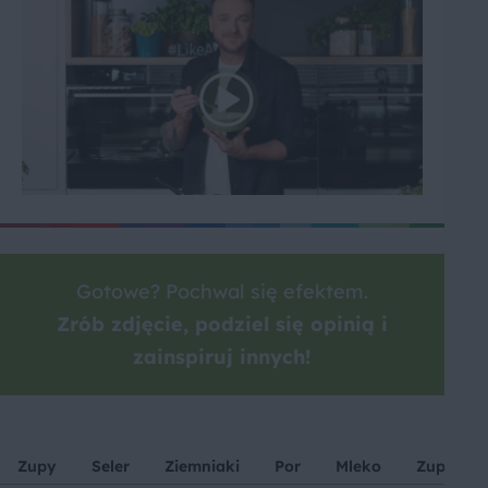
Gotowe? Pochwal się efektem.
Zrób zdjęcie, podziel się opinią i
zainspiruj innych!
Zupy
Seler
Ziemniaki
Por
Mleko
Zupy kr