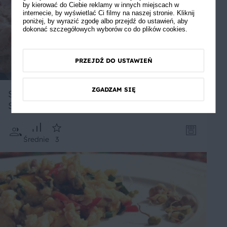
by kierować do Ciebie reklamy w innych miejscach w
internecie, by wyświetlać Ci filmy na naszej stronie. Kliknij
poniżej, by wyrazić zgodę albo przejdź do ustawień, aby
dokonać szczegółowych wyborów co do plików cookies.
PRZEJDŹ DO USTAWIEŃ
ZGADZAM SIĘ
Serowo Czosnkowe Bułeczki
Sniadaniowe
Średnie
3