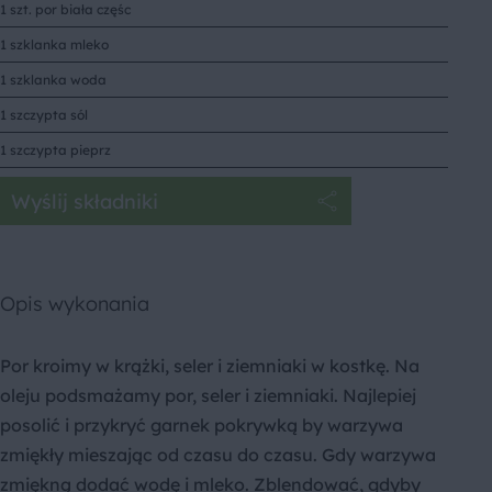
1 szt. por biała częśc
1 szklanka mleko
1 szklanka woda
1 szczypta sól
1 szczypta pieprz
Wyślij składniki
Opis wykonania
Por kroimy w krążki, seler i ziemniaki w kostkę. Na
oleju podsmażamy por, seler i ziemniaki. Najlepiej
posolić i przykryć garnek pokrywką by warzywa
zmiękły mieszając od czasu do czasu. Gdy warzywa
zmiękną dodać wodę i mleko. Zblendować, gdyby