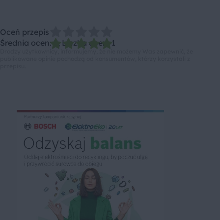
Oceń przepis
Średnia ocen: 5, Liczba ocen: 1
Drodzy użytkownicy, informujemy, że nie możemy Was zapewnić, że
publikowane opinie pochodzą od konsumentów, którzy korzystali z
przepisu.