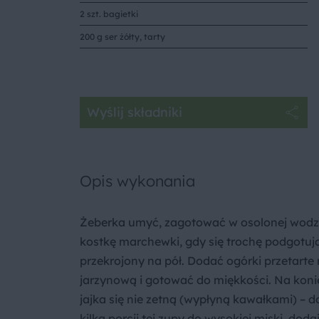
2 szt. bagietki
200 g ser żółty, tarty
Wyślij składniki
Opis wykonania
Żeberka umyć, zagotować w osolonej wodz
kostkę marchewki, gdy się trochę podgotują
przekrojony na pół. Dodać ogórki przetarte
jarzynową i gotować do miękkości. Na konie
jajka się nie zetną (wypłyną kawałkami) –
kilka porcji tej zupy do wysokiej miski, dod