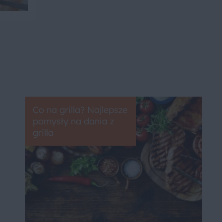
Co na grilla? Najlepsze
pomysły na dania z
grilla