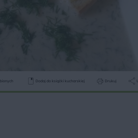
ubionych
Dodaj do książki kucharskiej
Drukuj