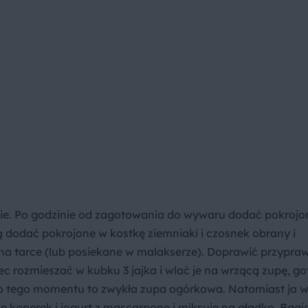
ie. Po godzinie od zagotowania do wywaru dodać pokrojo
 dodać pokrojone w kostkę ziemniaki i czosnek obrany i
 na tarce (lub posiekane w malakserze). Doprawić przypra
c rozmieszać w kubku 3 jajka i wlać je na wrzącą zupę, g
 do tego momentu to zwykła zupa ogórkowa. Natomiast ja 
aję koperek i jogurt z mascarpone i miksuję na gładko. Bagie