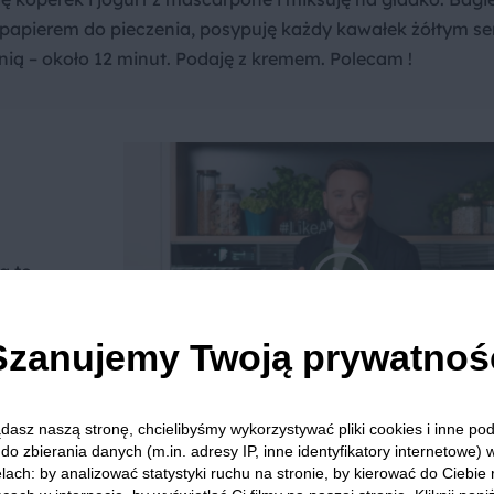
 papierem do pieczenia, posypuję każdy kawałek żółtym se
nią – około 12 minut. Podaję z kremem. Polecam !
a to
ratować
Szanujemy Twoją prywatnoś
dasz naszą stronę, chcielibyśmy wykorzystywać pliki cookies i inne p
do zbierania danych (m.in. adresy IP, inne identyfikatory internetowe) 
lach: by analizować statystyki ruchu na stronie, by kierować do Ciebie
we? Pochwal się efektem.