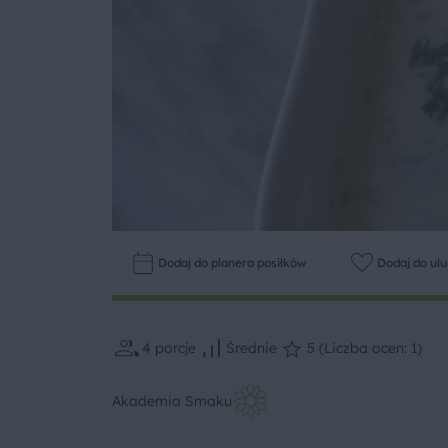
Dodaj do planera posiłków
Dodaj do ul
4
porcje
Średnie
5 (Liczba ocen: 1)
Akademia Smaku