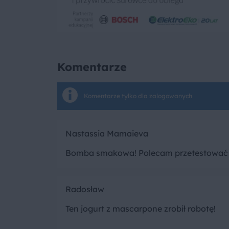
Komentarze
Komentarze tylko dla zalogowanych
Nastassia Mamaieva
Bomba smakowa! Polecam przetestować t
Radosław
Ten jogurt z mascarpone zrobił robotę!