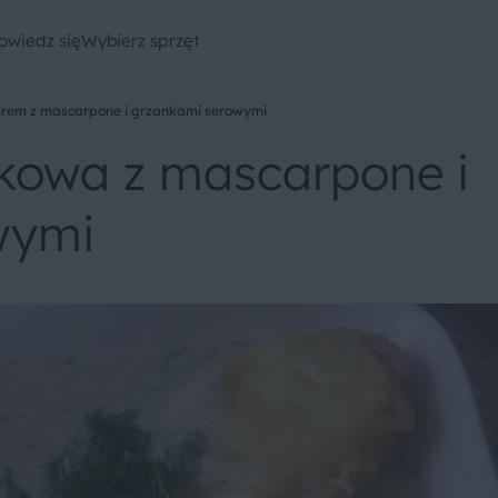
owiedz się
Wybierz sprzęt
rem z mascarpone i grzankami serowymi
kowa z mascarpone i
wymi