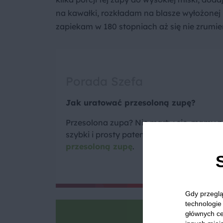
na kawałki, rozkładam na blasze wyłożonej
zapiekam w 180 stopniach aż się nie zrumie
Porada Szefa
Jak uratować przesoloną zupę?
Przesolona zupa? Nie martw się, mamy n
szybki i prosty patent. Dowiedz się,
jak u
przesoloną zupę
.
Gdy przeglą
technologie 
głównych ce
Goto