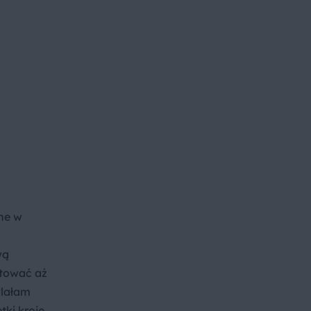
ne w
wą
otować aż
wlałam
tki kroję