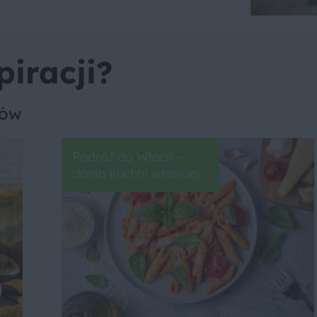
piracji?
sów
Podróż do Włoch –
dania kuchni włoskiej