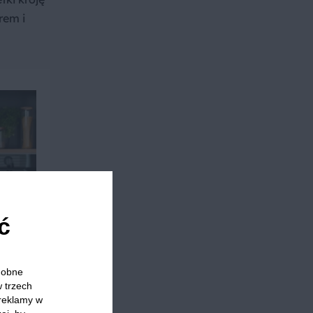
rem i
ć
odobne
w trzech
 reklamy w