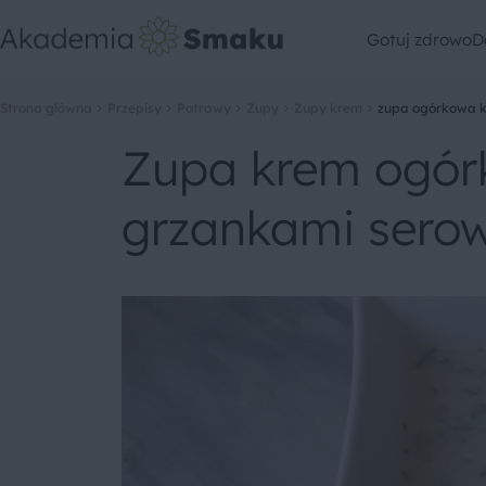
Gotuj zdrowo
D
Strona główna
Przepisy
Potrawy
Zupy
Zupy krem
zupa ogórkowa k
Zupa krem ogór
grzankami sero