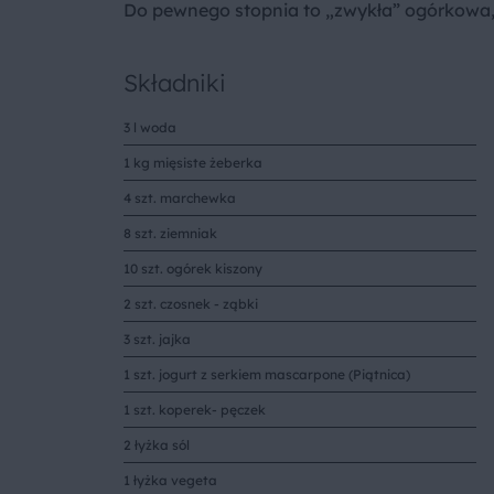
Do pewnego stopnia to „zwykła” ogórkowa, 
Składniki
3 l woda
1 kg mięsiste żeberka
4 szt. marchewka
8 szt. ziemniak
10 szt. ogórek kiszony
2 szt. czosnek - ząbki
3 szt. jajka
1 szt. jogurt z serkiem mascarpone (Piątnica)
1 szt. koperek- pęczek
2 łyżka sól
1 łyżka vegeta