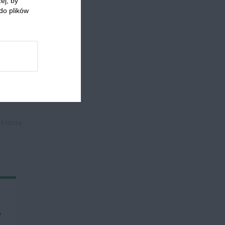
ej, by
do plików
snek
Jajka
 którzy