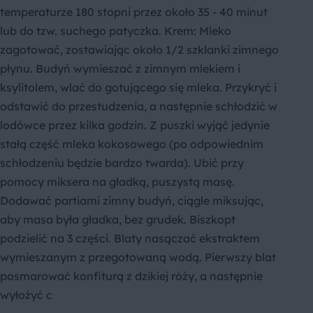
temperaturze 180 stopni przez około 35 - 40 minut
lub do tzw. suchego patyczka. Krem: Mleko
zagotować, zostawiając około 1/2 szklanki zimnego
płynu. Budyń wymieszać z zimnym mlekiem i
ksylitolem, wlać do gotującego się mleka. Przykryć i
odstawić do przestudzenia, a następnie schłodzić w
lodówce przez kilka godzin. Z puszki wyjąć jedynie
stałą część mleka kokosowego (po odpowiednim
schłodzeniu będzie bardzo twarda). Ubić przy
pomocy miksera na gładką, puszystą masę.
Dodawać partiami zimny budyń, ciągle miksując,
aby masa była gładka, bez grudek. Biszkopt
podzielić na 3 części. Blaty nasączać ekstraktem
wymieszanym z przegotowaną wodą. Pierwszy blat
posmarować konfiturą z dzikiej róży, a następnie
wyłożyć c