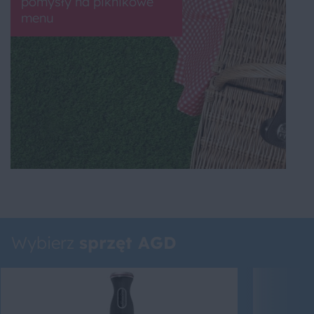
pomysły na piknikowe
menu
Wybierz
sprzęt AGD