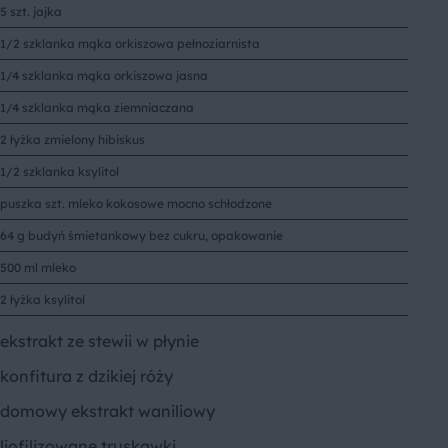
5 szt. jajka
1/2 szklanka mąka orkiszowa pełnoziarnista
1/4 szklanka mąka orkiszowa jasna
1/4 szklanka mąka ziemniaczana
2 łyżka zmielony hibiskus
1/2 szklanka ksylitol
puszka szt. mleko kokosowe mocno schłodzone
64 g budyń śmietankowy bez cukru, opakowanie
500 ml mleko
2 łyżka ksylitol
ekstrakt ze stewii w płynie
konfitura z dzikiej róży
domowy ekstrakt waniliowy
liofilizowane truskawki