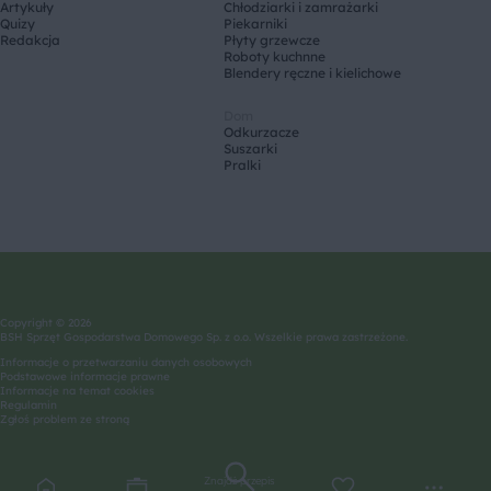
Artykuły
Chłodziarki i zamrażarki
Quizy
Piekarniki
Redakcja
Płyty grzewcze
Roboty kuchnne
Blendery ręczne i kielichowe
Dom
Odkurzacze
Suszarki
Pralki
Copyright © 2026
BSH Sprzęt Gospodarstwa Domowego Sp. z o.o. Wszelkie prawa zastrzeżone.
Informacje o przetwarzaniu danych osobowych
Podstawowe informacje prawne
Informacje na temat cookies
Regulamin
Zgłoś problem ze stroną
Znajdź przepis