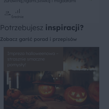
żurawiną,figami,śliwką i migdałami
Średnie
Potrzebujesz
inspiracji?
Zobacz garść porad i przepisów
Impreza halloweenowa –
strasznie smaczne
pomysły!