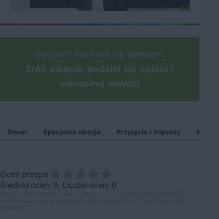
Gotowe? Pochwal się efektem.
Zrób zdjęcie, podziel się opinią i
zainspiruj innych!
Deser
Specjalne okazje
Przyjęcia i imprezy
Robot
Oceń przepis
Średnia ocen: 0, Liczba ocen: 0
Drodzy użytkownicy, informujemy, że nie możemy Was zapewnić, że
publikowane opinie pochodzą od konsumentów, którzy korzystali z
przepisu.