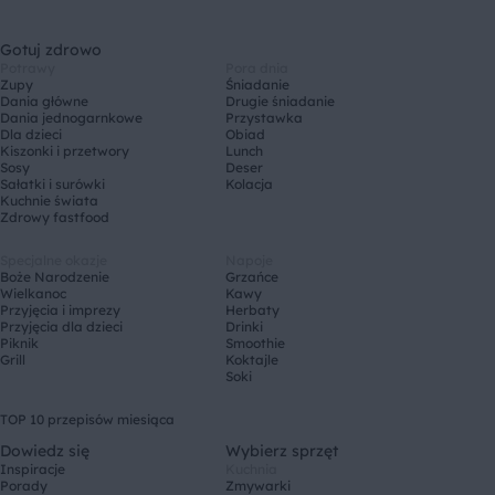
Gotuj zdrowo
Potrawy
Pora dnia
Zupy
Śniadanie
Dania główne
Drugie śniadanie
Dania jednogarnkowe
Przystawka
Dla dzieci
Obiad
Kiszonki i przetwory
Lunch
Sosy
Deser
Sałatki i surówki
Kolacja
Kuchnie świata
Zdrowy fastfood
Specjalne okazje
Napoje
Boże Narodzenie
Grzańce
Wielkanoc
Kawy
Przyjęcia i imprezy
Herbaty
Przyjęcia dla dzieci
Drinki
Piknik
Smoothie
Grill
Koktajle
Soki
TOP 10 przepisów miesiąca
Dowiedz się
Wybierz sprzęt
Inspiracje
Kuchnia
Porady
Zmywarki