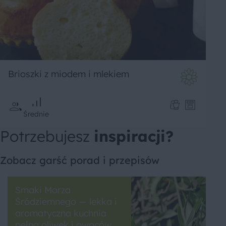
Brioszki z miodem i mlekiem
Średnie
Potrzebujesz
inspiracji?
Zobacz garść porad i przepisów
Smaki Morza
Śródziemnego — lekka i
aromatyczna kuchnia
pełna oliwek i owoców