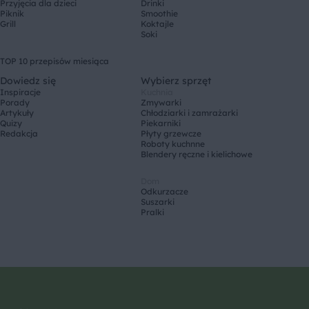
Przyjęcia dla dzieci
Drinki
Piknik
Smoothie
Grill
Koktajle
Soki
TOP 10 przepisów miesiąca
Dowiedz się
Wybierz sprzęt
Inspiracje
Kuchnia
Porady
Zmywarki
Artykuły
Chłodziarki i zamrażarki
Quizy
Piekarniki
Redakcja
Płyty grzewcze
Roboty kuchnne
Blendery ręczne i kielichowe
Dom
Odkurzacze
Suszarki
Pralki