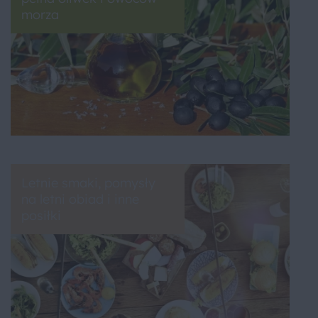
morza
Letnie smaki, pomysły
na letni obiad i inne
posiłki