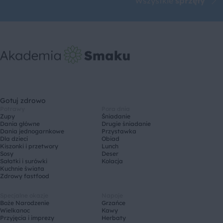
Wszystkie
sprzęty
Gotuj zdrowo
Potrawy
Pora dnia
Zupy
Śniadanie
Dania główne
Drugie śniadanie
Dania jednogarnkowe
Przystawka
Dla dzieci
Obiad
Kiszonki i przetwory
Lunch
Sosy
Deser
Sałatki i surówki
Kolacja
Kuchnie świata
Zdrowy fastfood
Specjalne okazje
Napoje
Boże Narodzenie
Grzańce
Wielkanoc
Kawy
Przyjęcia i imprezy
Herbaty