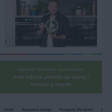
Gotowe? Pochwal się efektem.
Zrób zdjęcie, podziel się opinią i
zainspiruj innych!
Deser
Specjalne okazje
Przyjęcia dla dzieci
Piekar