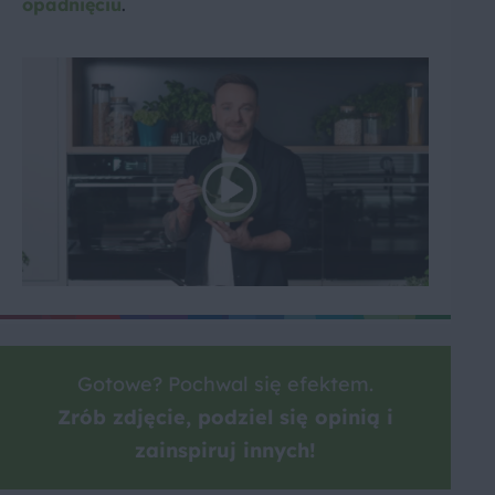
opadnięciu
.
Gotowe? Pochwal się efektem.
Zrób zdjęcie, podziel się opinią i
zainspiruj innych!