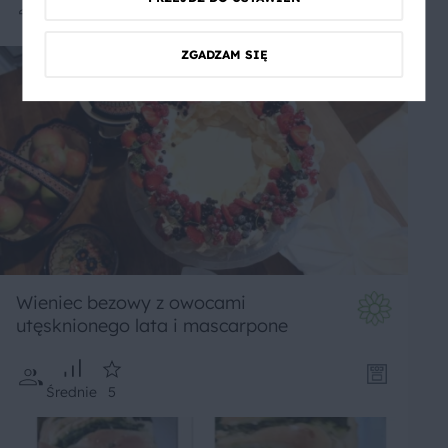
Średnie
5
ZGADZAM SIĘ
Wieniec bezowy z owocami
utęsknionego lata i mascarpone
Średnie
5