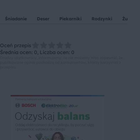
Śniadanie
Deser
Piekarniki
Rodzynki
Żurawi
Oceń przepis
Średnia ocen: 0, Liczba ocen: 0
Drodzy użytkownicy, informujemy, że nie możemy Was zapewnić, że
publikowane opinie pochodzą od konsumentów, którzy korzystali z
przepisu.