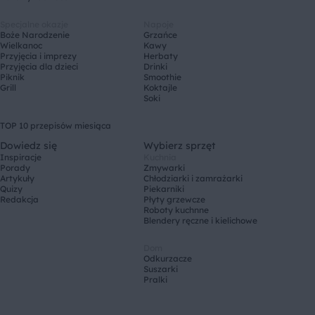
Specjalne okazje
Napoje
Boże Narodzenie
Grzańce
Wielkanoc
Kawy
Przyjęcia i imprezy
Herbaty
Przyjęcia dla dzieci
Drinki
Piknik
Smoothie
Grill
Koktajle
Soki
TOP 10 przepisów miesiąca
Dowiedz się
Wybierz sprzęt
Inspiracje
Kuchnia
Porady
Zmywarki
Artykuły
Chłodziarki i zamrażarki
Quizy
Piekarniki
Redakcja
Płyty grzewcze
Roboty kuchnne
Blendery ręczne i kielichowe
Dom
Odkurzacze
Suszarki
Pralki