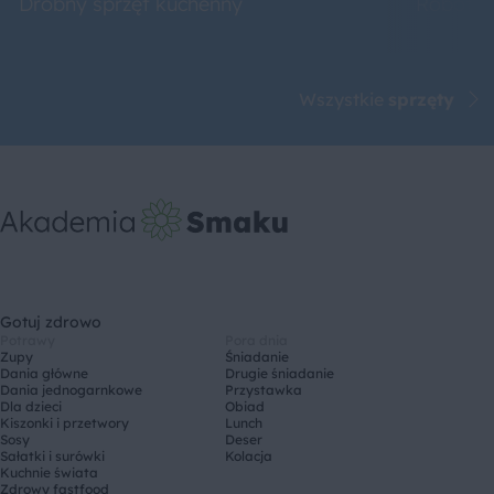
Drobny sprzęt kuchenny
Roboty 
Wszystkie
sprzęty
Gotuj zdrowo
Potrawy
Pora dnia
Zupy
Śniadanie
Dania główne
Drugie śniadanie
Dania jednogarnkowe
Przystawka
Dla dzieci
Obiad
Kiszonki i przetwory
Lunch
Sosy
Deser
Sałatki i surówki
Kolacja
Kuchnie świata
Zdrowy fastfood