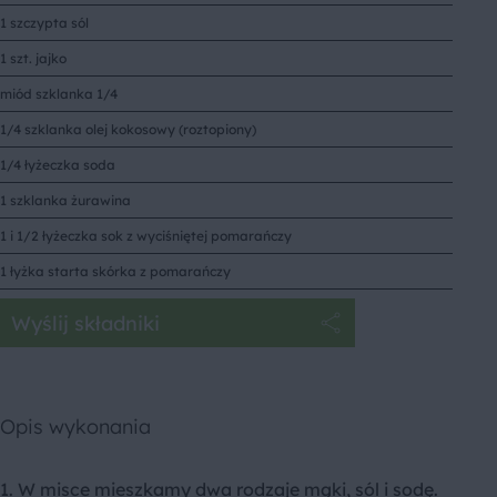
1 szczypta sól
1 szt. jajko
miód szklanka 1/4
1/4 szklanka olej kokosowy (roztopiony)
1/4 łyżeczka soda
1 szklanka żurawina
1 i 1/2 łyżeczka sok z wyciśniętej pomarańczy
1 łyżka starta skórka z pomarańczy
Wyślij składniki
Opis wykonania
1. W misce mieszkamy dwa rodzaje mąki, sól i sodę.