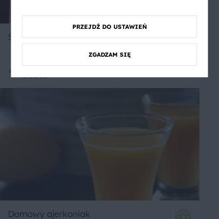
PRZEJDŹ DO USTAWIEŃ
Śledź po japońsku
ZGADZAM SIĘ
Średnie
Domowy ajerkoniak