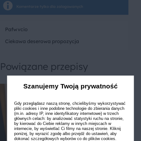
Komentarze tylko dla zalogowanych
Pafwvcio
Ciekawa deserowa propozycja
Powiązane przepisy
Szanujemy Twoją prywatność
Gdy przeglądasz naszą stronę, chcielibyśmy wykorzystywać
pliki cookies i inne podobne technologie do zbierania danych
(m.in. adresy IP, inne identyfikatory internetowe) w trzech
głównych celach: by analizować statystyki ruchu na stronie,
by kierować do Ciebie reklamy w innych miejscach w
internecie, by wyświetlać Ci filmy na naszej stronie. Kliknij
poniżej, by wyrazić zgodę albo przejdź do ustawień, aby
dokonać szczegółowych wyborów co do plików cookies.