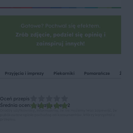
Gotowe? Pochwal się efektem.
Zrób zdjęcie, podziel się opinią i
zainspiruj innych!
Przyjęcia i imprezy
Piekarniki
Pomarańcze
Żuraw
Oceń przepis
Średnia ocen: 5, Liczba ocen: 2
Drodzy użytkownicy, informujemy, że nie możemy Was zapewnić, że
publikowane opinie pochodzą od konsumentów, którzy korzystali z
przepisu.