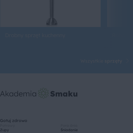
Drobny sprzęt kuchenny
Roboty 
Wszystkie
sprzęty
Gotuj zdrowo
Potrawy
Pora dnia
Zupy
Śniadanie