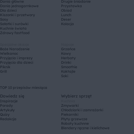
Dania główne
Drugie śniadanie
Dania jednogarnkowe
Przystawka
Dla dzieci
Obiad
Kiszonki i przetwory
Lunch
Sosy
Deser
Sałatki i surówki
Kolacja
Kuchnie świata
Zdrowy fastfood
Specjalne okazje
Napoje
Boże Narodzenie
Grzańce
Wielkanoc
Kawy
Przyjęcia i imprezy
Herbaty
Przyjęcia dla dzieci
Drinki
Piknik
Smoothie
Grill
Koktajle
Soki
TOP 10 przepisów miesiąca
Dowiedz się
Wybierz sprzęt
Inspiracje
Kuchnia
Porady
Zmywarki
Artykuły
Chłodziarki i zamrażarki
Quizy
Piekarniki
Redakcja
Płyty grzewcze
Roboty kuchnne
Blendery ręczne i kielichowe