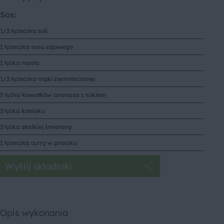
Sos:
1/2 łyżeczka soli
1 łyżeczka sosu sojowego
1 łyżka masła
1/2 łyżeczka mąki ziemniaczanej
5 łyżka kawałków ananasa z sokiem
3 łyżka koniaku
3 łyżka słodkiej śmietany
1 łyżeczka curry w proszku
Wyślij składniki
Opis wykonania