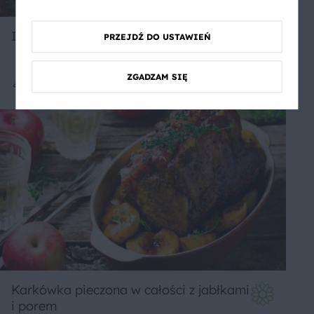
Indyjski chlebek naan
PRZEJDŹ DO USTAWIEŃ
ZGADZAM SIĘ
Średnie
Karkówka pieczona w całości z jabłkami
i porem