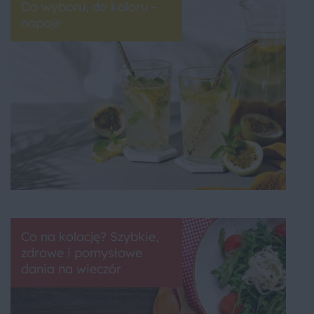
Do wyboru, do koloru –
napoje
Co na kolację? Szybkie,
zdrowe i pomysłowe
dania na wieczór