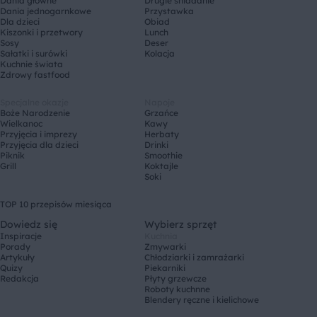
Dania główne
Drugie śniadanie
Dania jednogarnkowe
Przystawka
Dla dzieci
Obiad
Kiszonki i przetwory
Lunch
Sosy
Deser
Sałatki i surówki
Kolacja
Kuchnie świata
Zdrowy fastfood
Specjalne okazje
Napoje
Boże Narodzenie
Grzańce
Wielkanoc
Kawy
Przyjęcia i imprezy
Herbaty
Przyjęcia dla dzieci
Drinki
Piknik
Smoothie
Grill
Koktajle
Soki
TOP 10 przepisów miesiąca
Dowiedz się
Wybierz sprzęt
Inspiracje
Kuchnia
Porady
Zmywarki
Artykuły
Chłodziarki i zamrażarki
Quizy
Piekarniki
Redakcja
Płyty grzewcze
Roboty kuchnne
Blendery ręczne i kielichowe