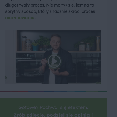
długotrwały proces. Nie martw się, jest na to
sprytny sposób, który znacznie skróci proces
marynowania
.
Gotowe? Pochwal się efektem.
Zrób zdjęcie, podziel się opinią i