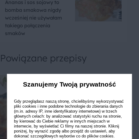
Ananas i sos sojowy to
bomba smakowa nigdy
wcześniej nie używałam
takiego połączenia
smaków
Powiązane przepisy
Szanujemy Twoją prywatność
Gdy przeglądasz naszą stronę, chcielibyśmy wykorzystywać
pliki cookies i inne podobne technologie do zbierania danych
(m.in. adresy IP, inne identyfikatory internetowe) w trzech
głównych celach: by analizować statystyki ruchu na stronie,
by kierować do Ciebie reklamy w innych miejscach w
internecie, by wyświetlać Ci filmy na naszej stronie. Kliknij
poniżej, by wyrazić zgodę albo przejdź do ustawień, aby
dokonać szczegółowych wyborów co do plików cookies.