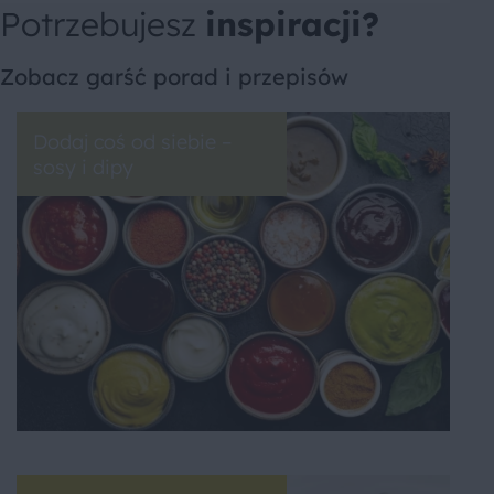
Potrzebujesz
inspiracji?
Zobacz garść porad i przepisów
Dodaj coś od siebie –
sosy i dipy