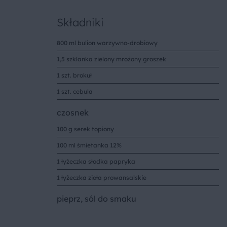
Składniki
800 ml bulion warzywno-drobiowy
1,5 szklanka zielony mrożony groszek
1 szt. brokuł
1 szt. cebula
czosnek
100 g serek topiony
100 ml śmietanka 12%
1 łyżeczka słodka papryka
1 łyżeczka zioła prowansalskie
pieprz, sól do smaku