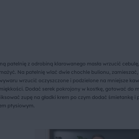
ą patelnię z odrobiną klarowanego masła wrzucić cebulę, 
mażyć. Na patelnię wlać dwie chochle bulionu, zamieszać
 wywaru wrzucić oczyszczone i podzielone na mniejsze kaw
o miękkości. Dodać serek pokrojony w kostkę, gotować do
 Zmiksować zupę na gładki krem po czym dodać śmietankę i
iem ptysiowym.