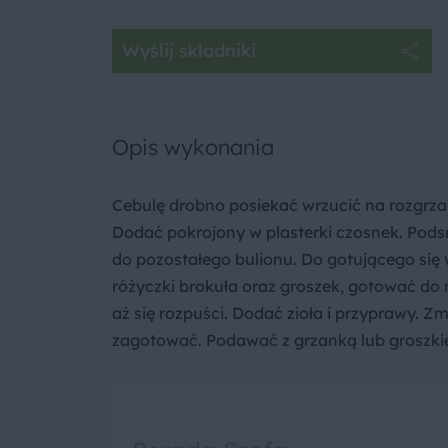
Wyślij składniki
Opis wykonania
Cebulę drobno posiekać wrzucić na rozgrzan
Dodać pokrojony w plasterki czosnek. Pods
do pozostałego bulionu. Do gotującego się
różyczki brokuła oraz groszek, gotować d
aż się rozpuści. Dodać zioła i przyprawy.
zagotować. Podawać z grzanką lub groszk