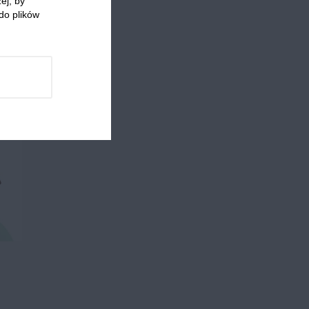
ej, by
do plików
 którzy