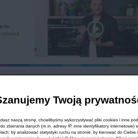
a to
ratować
we? Pochwal się efektem.
dziel się opinią i zainspiruj innych!
Szanujemy Twoją prywatnoś
dasz naszą stronę, chcielibyśmy wykorzystywać pliki cookies i inne p
kuły
Zupy krem
Cebula
Czosnek
do zbierania danych (m.in. adresy IP, inne identyfikatory internetowe) 
lach: by analizować statystyki ruchu na stronie, by kierować do Ciebie