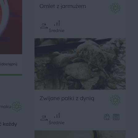
Omlet z jarmużem
Średnie
Udostępnij
Zwijane pałki z dynią
Smaku
Średnie
ić każdy