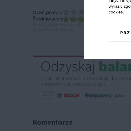
innych miejs
wyrazić zgo
Oceń przepis
cookies.
Średnia ocen: 5, Liczba ocen: 1
Drodzy użytkownicy, informujemy, że nie możemy
korzystali z przepisu.
PRZ
Komentarze