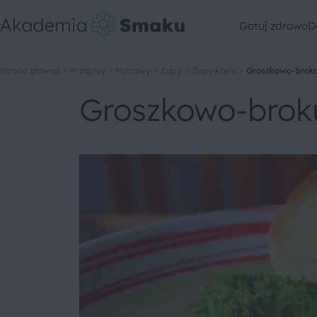
Gotuj zdrowo
D
Strona główna
Przepisy
Potrawy
Zupy
Zupy krem
Groszkowo-brok
Groszkowo-brok