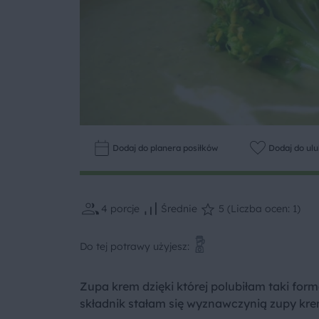
Dodaj do planera posiłków
Dodaj do ul
4
porcje
Średnie
5 (Liczba ocen: 1)
Do tej potrawy użyjesz:
Zupa krem dzięki której polubiłam taki for
składnik stałam się wyznawczynią zupy kr