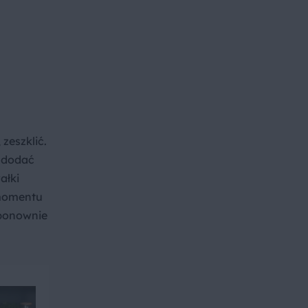
zeszklić.
, dodać
ałki
 momentu
 ponownie