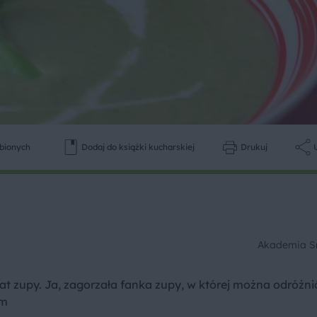
ubionych
Dodaj do książki kucharskiej
Drukuj
Akademia 
mat zupy. Ja, zagorzała fanka zupy, w której można odróżn
em