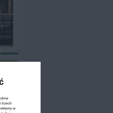
ć
odobne
w trzech
 reklamy w