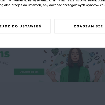
cach w internecie, by wyświetlać Ci filmy na naszej stronie. Kliknij poniż
dę albo przejdź do ustawień, aby dokonać szczegółowych wyborów co 
 Was zapewnić, że publikowane opinie pochodzą od konsumentów,
EJDŹ DO USTAWIEŃ
ZGADZAM SIĘ