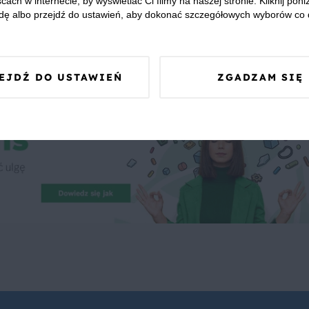
cach w internecie, by wyświetlać Ci filmy na naszej stronie. Kliknij poniż
dę albo przejdź do ustawień, aby dokonać szczegółowych wyborów co 
 Was zapewnić, że publikowane opinie pochodzą od konsumentów,
EJDŹ DO USTAWIEŃ
ZGADZAM SIĘ