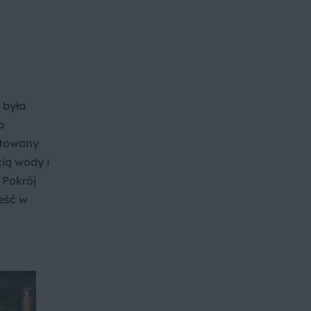
 była
o
otowany
cią wody i
 Pokrój
ieść w