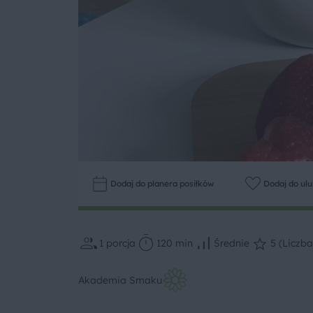
Dodaj do planera posiłków
Dodaj do ul
1
porcja
120 min
Średnie
5 (Liczba
Akademia Smaku