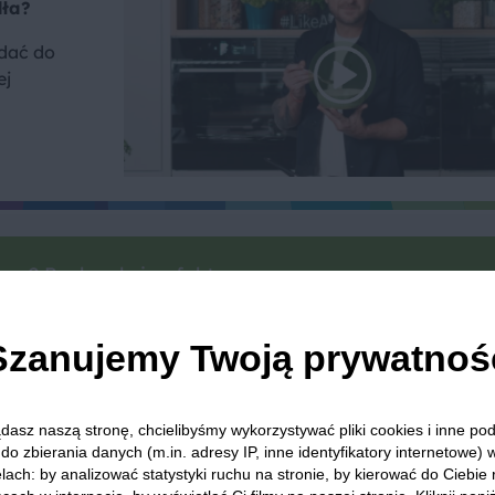
dła?
odać do
ej
we? Pochwal się efektem.
dziel się opinią i zainspiruj innych!
Szanujemy Twoją prywatnoś
waróg
Przyjęcie świąteczne
Świąteczne przepisy
Tru
dasz naszą stronę, chcielibyśmy wykorzystywać pliki cookies i inne p
do zbierania danych (m.in. adresy IP, inne identyfikatory internetowe) 
lach: by analizować statystyki ruchu na stronie, by kierować do Ciebie