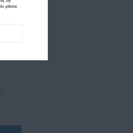
ej, by
do plików
 którzy