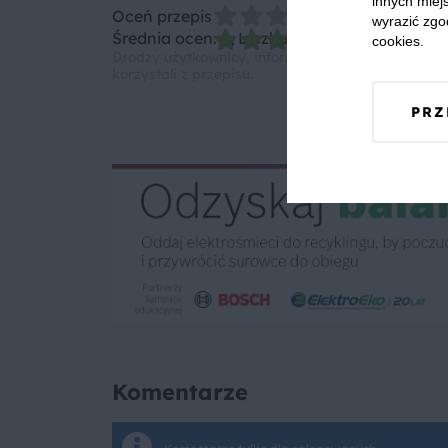
innych miejs
Oceń przepis
wyrazić zgo
Średnia ocen: 5, Liczba ocen: 1
cookies.
Drodzy użytkownicy, informujemy, że nie możemy
korzystali z przepisu.
PRZ
Komentarze