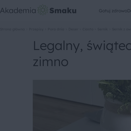
Gotuj zdrowo
D
Strona główna
Przepisy
Pora dnia
Deser
Ciasto
Sernik
Sernik z o
Legalny, świątecz
zimno