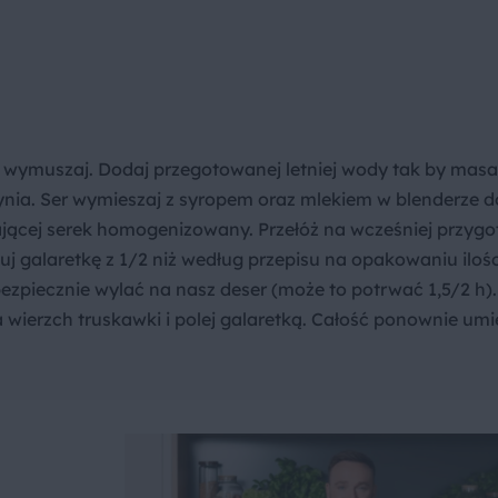
 wymuszaj. Dodaj przegotowanej letniej wody tak by masa
zynia. Ser wymieszaj z syropem oraz mlekiem w blenderze d
ającej serek homogenizowany. Przełóż na wcześniej przyg
uj galaretkę z 1/2 niż według przepisu na opakowaniu iloś
zpiecznie wylać na nasz deser (może to potrwać 1,5/2 h).
a wierzch truskawki i polej galaretką. Całość ponownie um