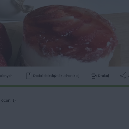
ubionych
Dodaj do książki kucharskiej
Drukuj
 ocen: 1)