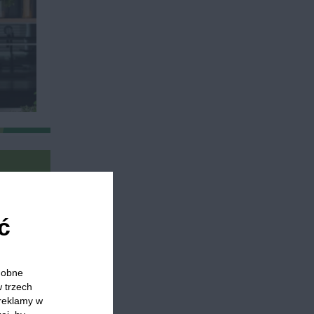
ć
skawki
Sernik z owocami
odobne
w trzech
 reklamy w