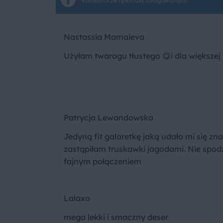
Komentarze tylko dla zalogowanych
Nastassia Mamaieva
Użyłam twarogu tłustego 😋i dla większej
Patrycja Lewandowska
Jedyną fit galaretkę jaką udało mi się z
zastąpiłam truskawki jagodami. Nie spodz
fajnym połączeniem
Lalaxo
mega lekki i smaczny deser