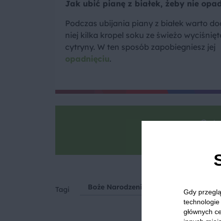
Jak ubić pianę z białek, żeby nie opa
Podczas ubijania piany z białek warto d
niej kilka kropel soku ze świeżo wyciśnięt
cytryny. W ten sposób zapobiegniesz jej
opadnięciu
.
Goto
Zrób zdjęcie, po
Boże Narodzenie
Wielkanoc
T
Tagi
Gdy przeglą
technologie 
głównych ce