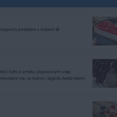
 rozpusty podałam z lodami 😁
naleźć była o smaku jagodowym więc
iewałam się, ze kokos i jagody będą takim