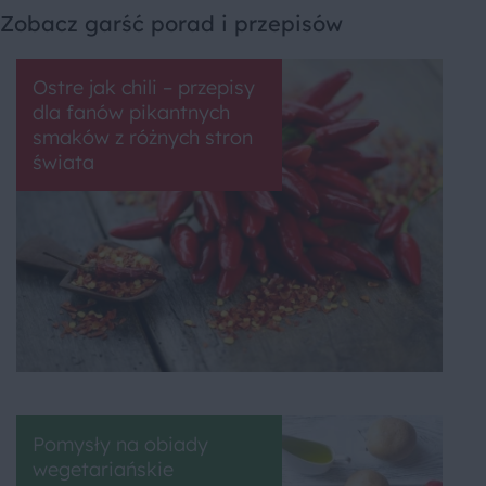
Zobacz garść porad i przepisów
Ostre jak chili – przepisy
dla fanów pikantnych
smaków z różnych stron
świata
Pomysły na obiady
wegetariańskie