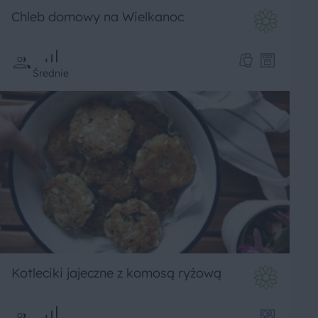
Chleb domowy na Wielkanoc
Średnie
Kotleciki jajeczne z komosą ryżową