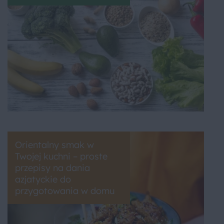
Orientalny smak w
Twojej kuchni – proste
przepisy na dania
azjatyckie do
przygotowania w domu