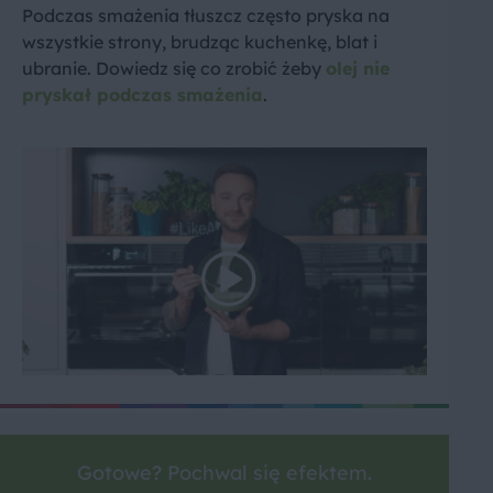
Podczas smażenia tłuszcz często pryska na
wszystkie strony, brudząc kuchenkę, blat i
ubranie. Dowiedz się co zrobić żeby
olej nie
pryskał podczas smażenia
.
Gotowe? Pochwal się efektem.