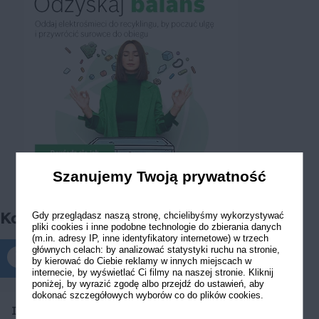
Szanujemy Twoją prywatność
Komentarze
Gdy przeglądasz naszą stronę, chcielibyśmy wykorzystywać
pliki cookies i inne podobne technologie do zbierania danych
(m.in. adresy IP, inne identyfikatory internetowe) w trzech
głównych celach: by analizować statystyki ruchu na stronie,
Komentarze tylko dla zalogowanych
by kierować do Ciebie reklamy w innych miejscach w
internecie, by wyświetlać Ci filmy na naszej stronie. Kliknij
poniżej, by wyrazić zgodę albo przejdź do ustawień, aby
dokonać szczegółowych wyborów co do plików cookies.
Ila