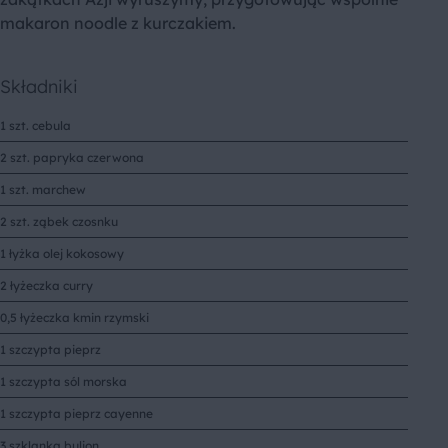
makaron noodle z kurczakiem.
Składniki
1 szt. cebula
2 szt. papryka czerwona
1 szt. marchew
2 szt. ząbek czosnku
1 łyżka olej kokosowy
2 łyżeczka curry
0,5 łyżeczka kmin rzymski
1 szczypta pieprz
1 szczypta sól morska
1 szczypta pieprz cayenne
3 szklanka bulion