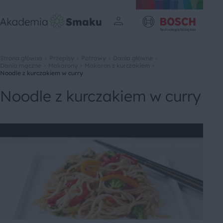
Strona główna
Przepisy
Potrawy
Dania główne
Dania mączne
Makarony
Makaron z kurczakiem
Noodle z kurczakiem w curry
Noodle z kurczakiem w curry