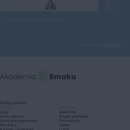
Drobny sprzęt kuchenny
Roboty 
Wszystkie
sprzęty
Gotuj zdrowo
Potrawy
Pora dnia
Zupy
Śniadanie
Dania główne
Drugie śniadanie
Dania jednogarnkowe
Przystawka
Dla dzieci
Obiad
Kiszonki i przetwory
Lunch