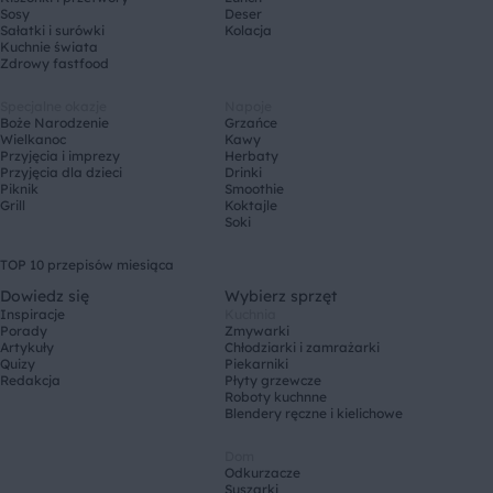
Sosy
Deser
Sałatki i surówki
Kolacja
Kuchnie świata
Zdrowy fastfood
Specjalne okazje
Napoje
Boże Narodzenie
Grzańce
Wielkanoc
Kawy
Przyjęcia i imprezy
Herbaty
Przyjęcia dla dzieci
Drinki
Piknik
Smoothie
Grill
Koktajle
Soki
TOP 10 przepisów miesiąca
Dowiedz się
Wybierz sprzęt
Inspiracje
Kuchnia
Porady
Zmywarki
Artykuły
Chłodziarki i zamrażarki
Quizy
Piekarniki
Redakcja
Płyty grzewcze
Roboty kuchnne
Blendery ręczne i kielichowe
Dom
Odkurzacze
Suszarki