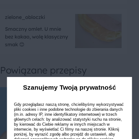
zielone_obloczki
Smaczny omlet. U mnie
bez kakao, wolę klasyczny
smak 😊
Powiązane przepisy
Szanujemy Twoją prywatność
Gdy przeglądasz naszą stronę, chcielibyśmy wykorzystywać
pliki cookies i inne podobne technologie do zbierania danych
(m.in. adresy IP, inne identyfikatory internetowe) w trzech
głównych celach: by analizować statystyki ruchu na stronie,
by kierować do Ciebie reklamy w innych miejscach w
internecie, by wyświetlać Ci filmy na naszej stronie. Kliknij
poniżej, by wyrazić zgodę albo przejdź do ustawień, aby