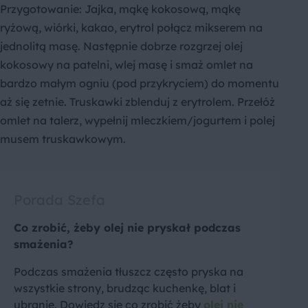
Przygotowanie: Jajka, mąkę kokosową, mąkę
ryżową, wiórki, kakao, erytrol połącz mikserem na
jednolitą masę. Następnie dobrze rozgrzej olej
kokosowy na patelni, wlej masę i smaż omlet na
bardzo małym ogniu (pod przykryciem) do momentu
aż się zetnie. Truskawki zblenduj z erytrolem. Przełóż
omlet na talerz, wypełnij mleczkiem/jogurtem i polej
musem truskawkowym.
Porada Szefa
Co zrobić, żeby olej nie pryskał podczas
smażenia?
Podczas smażenia tłuszcz często pryska na
wszystkie strony, brudząc kuchenkę, blat i
ubranie. Dowiedz się co zrobić żeby
olej nie