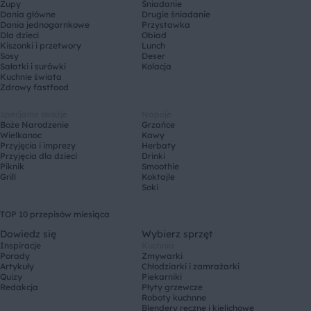
Zupy
Śniadanie
Dania główne
Drugie śniadanie
Dania jednogarnkowe
Przystawka
Dla dzieci
Obiad
Kiszonki i przetwory
Lunch
Sosy
Deser
Sałatki i surówki
Kolacja
Kuchnie świata
Zdrowy fastfood
Specjalne okazje
Napoje
Boże Narodzenie
Grzańce
Wielkanoc
Kawy
Przyjęcia i imprezy
Herbaty
Przyjęcia dla dzieci
Drinki
Piknik
Smoothie
Grill
Koktajle
Soki
TOP 10 przepisów miesiąca
Dowiedz się
Wybierz sprzęt
Inspiracje
Kuchnia
Porady
Zmywarki
Artykuły
Chłodziarki i zamrażarki
Quizy
Piekarniki
Redakcja
Płyty grzewcze
Roboty kuchnne
Blendery ręczne i kielichowe