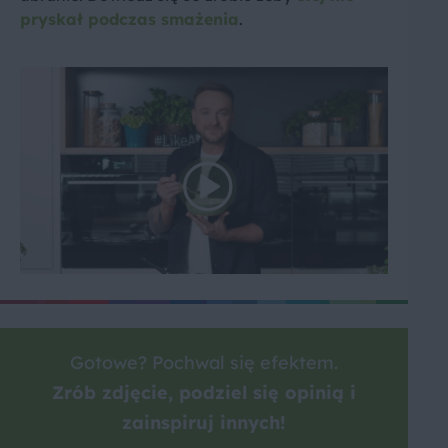
pryskał podczas smażenia
.
Gotowe? Pochwal się efektem.
Zrób zdjęcie, podziel się opinią i
zainspiruj innych!