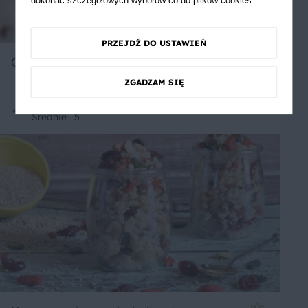
dokonać szczegółowych wyborów co do plików cookies.
PRZEJDŹ DO USTAWIEŃ
Ciastka na patyku
ZGADZAM SIĘ
Średnie
5